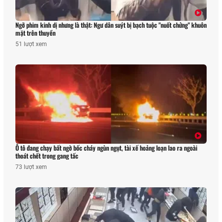
Ngỡ phim kinh dị nhưng là thật: Ngư dân suýt bị bạch tuộc "nuốt chửng" khuôn
mặt trên thuyền
51 lượt xem
Ô tô đang chạy bất ngờ bốc cháy ngùn ngụt, tài xế hoảng loạn lao ra ngoài
thoát chết trong gang tấc
73 lượt xem