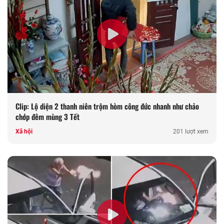
Clip: Lộ diện 2 thanh niên trộm hòm công đức nhanh như chảo
chớp đêm mùng 3 Tết
Xã hội
201 lượt xem