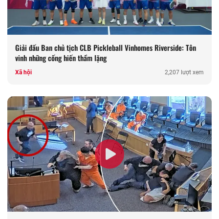
Giải đấu Ban chủ tịch CLB Pickleball Vinhomes Riverside: Tôn
vinh những cống hiến thầm lặng
Xã hội
2,207 lượt xem