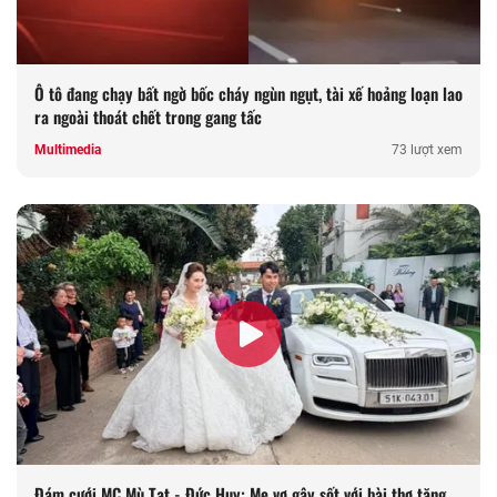
Ô tô đang chạy bất ngờ bốc cháy ngùn ngụt, tài xế hoảng loạn lao
ra ngoài thoát chết trong gang tấc
Multimedia
73 lượt xem
Đám cưới MC Mù Tạt - Đức Huy: Mẹ vợ gây sốt với bài thơ tặng