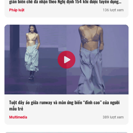
giản biên chế đã nhận theo Nghị định 154 khi được tuyển dụng
lại là nội dung được quán triệt tại Công văn 4214, chi tiết thế
Pháp luật
136 lượt xem
nào?
Tuột dây áo giữa runway và màn ứng biến “đỉnh cao” của người
mẫu trẻ
Multimedia
389 lượt xem