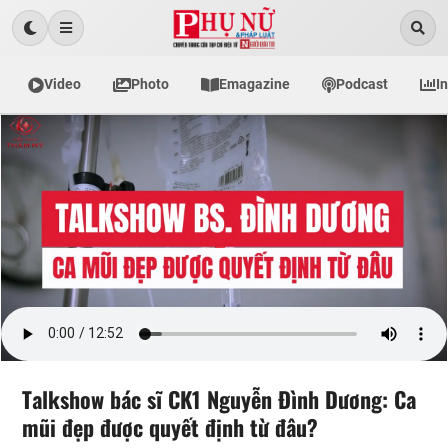
Video
Photo
Emagazine
Podcast
I
Talkshow bác sĩ CK1 Nguyễn Đình Dương: Ca
mũi đẹp được quyết định từ đâu?