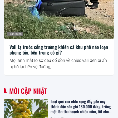
Toàn cảnh
Vali lạ trước cổng trường khiến cả khu phố náo loạn
phong tỏa, bên trong có gì?
Mọi ánh mắt lo sợ đều đổ dồn về chiếc vali đen bí ẩn
bị bỏ lại bên vệ đường,...
MỚI CẬP NHẬT
Loại quả xưa chín rụng đầy gốc nay
thành đặc sản giá 180.000 đ/kg, trồng
một lần thu hoạch nhiều năm, tốt cho
sức khỏe