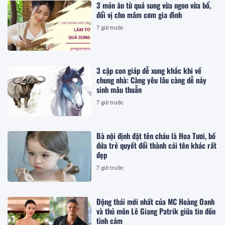
3 món ăn từ quả sung vừa ngon vừa bổ,
đổi vị cho mâm cơm gia đình
7 giờ trước
3 cặp con giáp dễ xung khắc khi về
chung nhà: Càng yêu lâu càng dễ nảy
sinh mâu thuẫn
7 giờ trước
Bà nội định đặt tên cháu là Hoa Tươi, bố
đứa trẻ quyết đổi thành cái tên khác rất
đẹp
7 giờ trước
Động thái mới nhất của MC Hoàng Oanh
và thủ môn Lê Giang Patrik giữa tin đồn
tình cảm