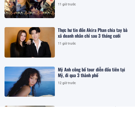
11 giờ trước
Thực hư tin đồn Akira Phan chia tay bà
xã doanh nhân chỉ sau 3 tháng cưới
11 giờ trước
Mỹ Anh công bố tour diễn đầu tiên tại
Mỹ, đi qua 3 thành phố
12 giờ trước
Loại cá được mệnh danh "đệ nhất ngư",
ít xương có vị ngọt tự nhiên, giàu dinh
dưỡng rất tốt cho trẻ
12 giờ trước