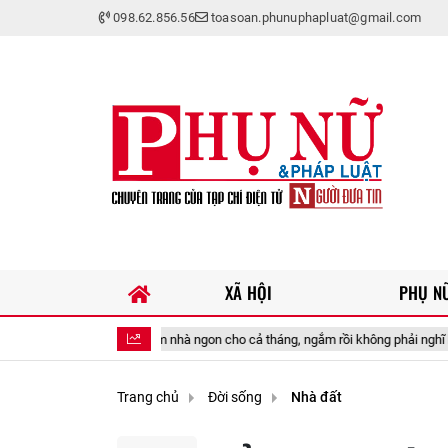
098.62.856.56
toasoan.phunuphapluat@gmail.com
XÃ HỘI
PHỤ NỮ
mâm cơm nhà ngon cho cả tháng, ngắm rồi không phải nghĩ hôm nay nấu gì!
Trang chủ
Đời sống
Nhà đất