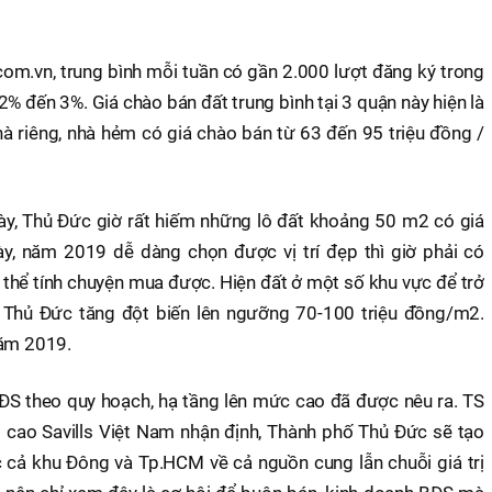
m.vn, trung bình mỗi tuần có gần 2.000 lượt đăng ký trong
 2% đến 3%. Giá chào bán đất trung bình tại 3 quận này hiện là
nhà riêng, nhà hẻm có giá chào bán từ 63 đến 95 triệu đồng /
ày, Thủ Đức giờ rất hiếm những lô đất khoảng 50 m2 có giá
y, năm 2019 dễ dàng chọn được vị trí đẹp thì giờ phải có
ó thể tính chuyện mua được. Hiện đất ở một số khu vực để trở
 Thủ Đức tăng đột biến lên ngưỡng 70-100 triệu đồng/m2.
năm 2019.
ĐS theo quy hoạch, hạ tầng lên mức cao đã được nêu ra. TS
ao Savills Việt Nam nhận định, Thành phố Thủ Đức sẽ tạo
ốc cả khu Đông và Tp.HCM về cả nguồn cung lẫn chuỗi giá trị