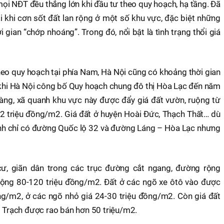
mọi NĐT đều thắng lớn khi đầu tư theo quy hoạch, hạ tầng. Đã
i khi cơn sốt đất lan rộng ở một số khu vực, đặc biệt những
 gian “chớp nhoáng”. Trong đó, nổi bật là tình trạng thổi giá
heo quy hoạch tại phía Nam, Hà Nội cũng có khoảng thời gian
u khi Hà Nội công bố Quy hoạch chung đô thị Hòa Lạc đến năm
 làng, xã quanh khu vực này được đẩy giá đất vườn, ruộng từ
2 triệu đồng/m2. Giá đất ở huyện Hoài Đức, Thạch Thất… dù
nh chỉ có đường Quốc lộ 32 và đường Láng – Hòa Lạc nhưng
 cư, giãn dân trong các trục đường cắt ngang, đường rộng
ộng 80-120 triệu đồng/m2. Đất ở các ngõ xe ôtô vào được
ng/m2, ở các ngõ nhỏ giá 24-30 triệu đồng/m2. Còn giá đất
i Trạch được rao bán hơn 50 triệu/m2.