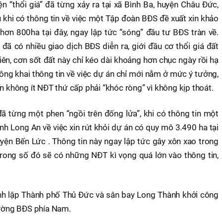
n “thổi giá” đã từng xảy ra tại xã Bình Ba, huyện Châu Đức,
 khi có thông tin về việc một Tập đoàn BĐS đề xuất xin khảo
hơn 800ha tại đây, ngay lập tức “sóng” đầu tư BĐS tràn về.
 đã có nhiều giao dịch BĐS diễn ra, giới đầu cơ thổi giá đất
ên, cơn sốt đất này chỉ kéo dài khoảng hơn chục ngày rồi hạ
công khai thông tin về việc dự án chỉ mới nằm ở mức ý tưởng,
n không ít NĐT thứ cấp phải “khóc ròng” vì không kịp thoát.
ã từng một phen “ngồi trên đống lửa”, khi có thông tin một
h Long An về việc xin rút khỏi dự án có quy mô 3.490 ha tại
yện Bến Lức . Thông tin này ngay lập tức gây xôn xao trong
trong số đó sẽ có những NĐT kì vọng quá lớn vào thông tin,
ành lập Thành phố Thủ Đức và sân bay Long Thành khởi công
rường BĐS phía Nam.