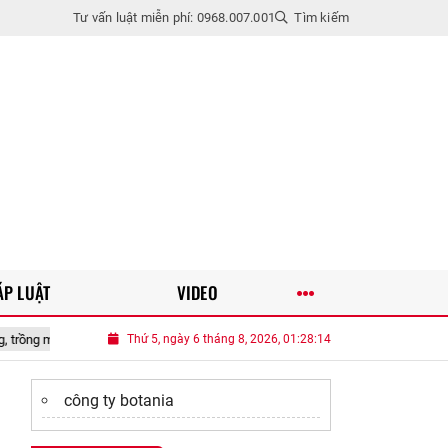
Tư vấn luật miễn phí: 0968.007.001
Tìm kiếm
ÁP LUẬT
VIDEO
nhiều năm, vào chậu làm bonsai giúp chiêu tài
Thứ 5, ngày 6 tháng 8, 2026, 01:28:16
Gặp nữ Thủ khoa thích 
công ty botania