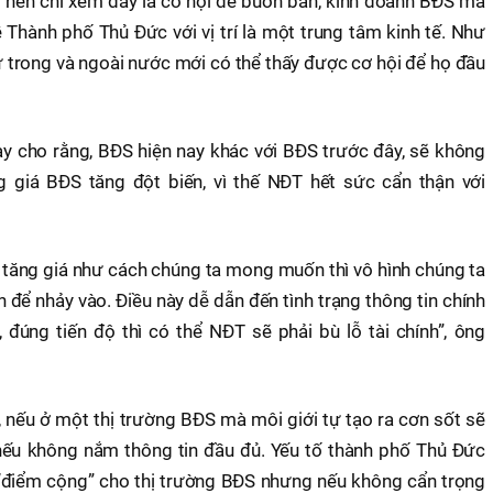
ng nên chỉ xem đây là cơ hội để buôn bán, kinh doanh BĐS mà
Thành phố Thủ Đức với vị trí là một trung tâm kinh tế. Như
ư trong và ngoài nước mới có thể thấy được cơ hội để họ đầu
này cho rằng, BĐS hiện nay khác với BĐS trước đây, sẽ không
 giá BĐS tăng đột biến, vì thế NĐT hết sức cẩn thận với
 tăng giá như cách chúng ta mong muốn thì vô hình chúng ta
n để nhảy vào. Điều này dễ dẫn đến tình trạng thông tin chính
đúng tiến độ thì có thể NĐT sẽ phải bù lỗ tài chính”, ông
, nếu ở một thị trường BĐS mà môi giới tự tạo ra cơn sốt sẽ
 nếu không nắm thông tin đầu đủ. Yếu tố thành phố Thủ Đức
“điểm cộng” cho thị trường BĐS nhưng nếu không cẩn trọng