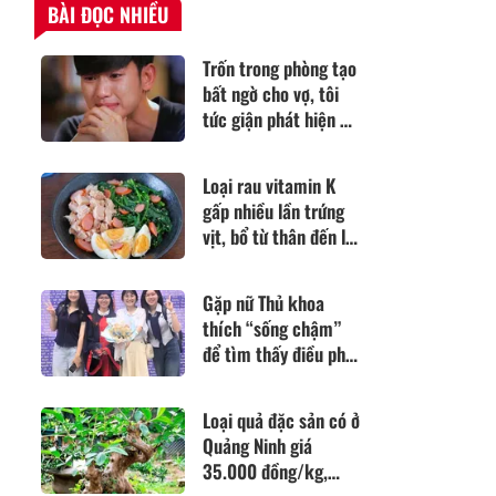
BÀI ĐỌC NHIỀU
Trốn trong phòng tạo
bất ngờ cho vợ, tôi
tức giận phát hiện bí
mật động trời em
giấu kín suốt 3 năm
Loại rau vitamin K
gấp nhiều lần trứng
vịt, bổ từ thân đến lá,
đem làm kiểu này
được món cực ngon
Gặp nữ Thủ khoa
mát ngày hè
thích “sống chậm”
để tìm thấy điều phù
hợp với bản thân,
hoàn thiện theo cách
Loại quả đặc sản có ở
của riêng mình
Quảng Ninh giá
35.000 đồng/kg,