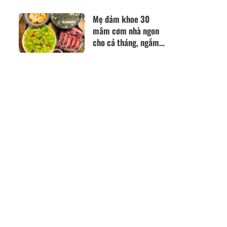
trồng một lần ăn
nhiều năm, vào chậu
Mẹ đảm khoe 30
làm bonsai giúp
mâm cơm nhà ngon
chiêu tài
cho cả tháng, ngắm
rồi không phải nghĩ
hôm nay nấu gì!