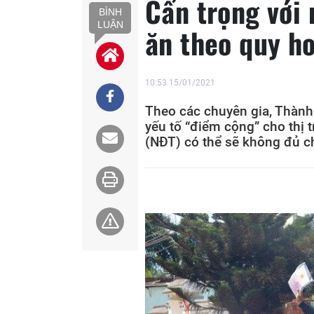
Cẩn trọng với
BÌNH
LUẬN
ăn theo quy h
10:53 15/01/2021
Theo các chuyên gia, Thàn
yếu tố “điểm cộng” cho thị
(NĐT) có thể sẽ không đủ ch