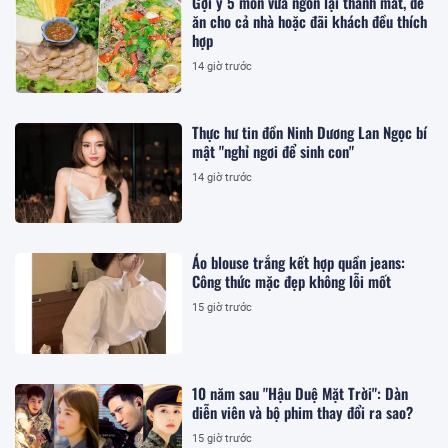
Gợi ý 5 món vừa ngon lại thanh mát, dễ
ăn cho cả nhà hoặc đãi khách đều thích
hợp
14 giờ trước
Thực hư tin đồn Ninh Dương Lan Ngọc bí
mật "nghỉ ngơi để sinh con"
14 giờ trước
Áo blouse trắng kết hợp quần jeans:
Công thức mặc đẹp không lỗi mốt
15 giờ trước
10 năm sau "Hậu Duệ Mặt Trời": Dàn
diễn viên và bộ phim thay đổi ra sao?
15 giờ trước