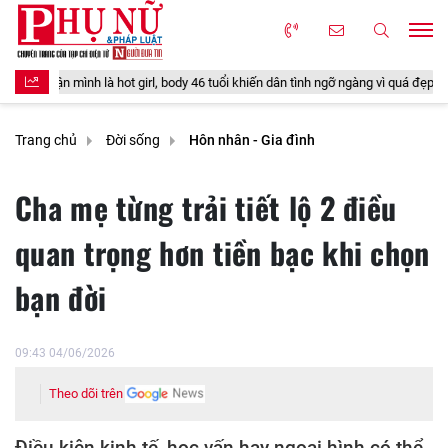
t girl, body 46 tuổi khiến dân tình ngỡ ngàng vì quá đẹp
Loại quả xưa c
Trang chủ
Đời sống
Hôn nhân - Gia đình
Cha mẹ từng trải tiết lộ 2 điều
quan trọng hơn tiền bạc khi chọn
bạn đời
09:43 04/06/2026
Theo dõi trên
Điều kiện kinh tế, học vấn hay ngoại hình có thể