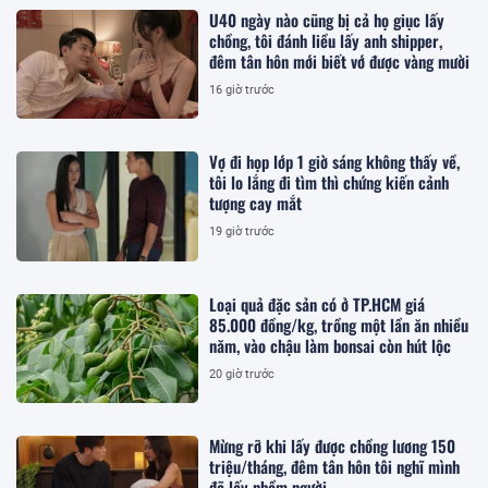
U40 ngày nào cũng bị cả họ giục lấy
chồng, tôi đánh liều lấy anh shipper,
đêm tân hôn mới biết vớ được vàng mười
16 giờ trước
Vợ đi họp lớp 1 giờ sáng không thấy về,
tôi lo lắng đi tìm thì chứng kiến cảnh
tượng cay mắt
19 giờ trước
Loại quả đặc sản có ở TP.HCM giá
85.000 đồng/kg, trồng một lần ăn nhiều
năm, vào chậu làm bonsai còn hút lộc
20 giờ trước
Mừng rỡ khi lấy được chồng lương 150
triệu/tháng, đêm tân hôn tôi nghĩ mình
đã lấy nhầm người