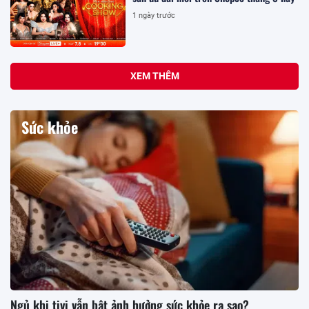
1 ngày trước
XEM THÊM
Sức khỏe
Ngủ khi tivi vẫn bật ảnh hưởng sức khỏe ra sao?