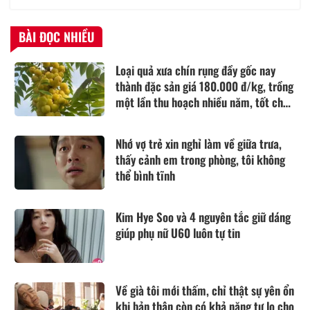
BÀI ĐỌC NHIỀU
Loại quả xưa chín rụng đầy gốc nay
thành đặc sản giá 180.000 đ/kg, trồng
một lần thu hoạch nhiều năm, tốt cho
sức khỏe
Nhớ vợ trẻ xin nghỉ làm về giữa trưa,
thấy cảnh em trong phòng, tôi không
thể bình tĩnh
Kim Hye Soo và 4 nguyên tắc giữ dáng
giúp phụ nữ U60 luôn tự tin
Về già tôi mới thấm, chỉ thật sự yên ổn
khi bản thân còn có khả năng tự lo cho