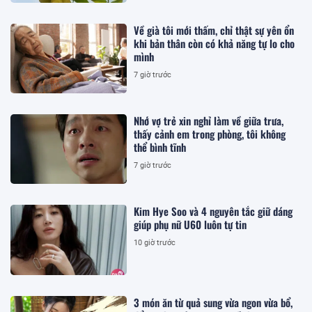
Về già tôi mới thấm, chỉ thật sự yên ổn
khi bản thân còn có khả năng tự lo cho
mình
7 giờ trước
Nhớ vợ trẻ xin nghỉ làm về giữa trưa,
thấy cảnh em trong phòng, tôi không
thể bình tĩnh
7 giờ trước
Kim Hye Soo và 4 nguyên tắc giữ dáng
giúp phụ nữ U60 luôn tự tin
10 giờ trước
3 món ăn từ quả sung vừa ngon vừa bổ,