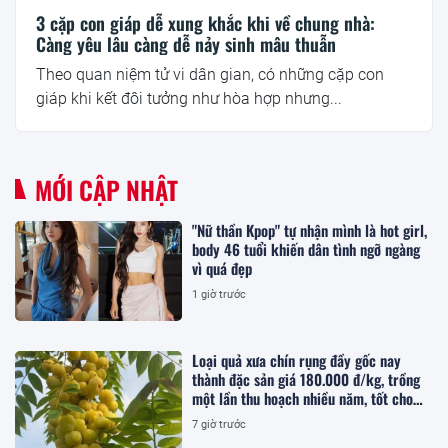
3 cặp con giáp dễ xung khắc khi về chung nhà:
Càng yêu lâu càng dễ nảy sinh mâu thuẫn
Theo quan niệm tử vi dân gian, có những cặp con
giáp khi kết đôi tưởng như hòa hợp nhưng...
MỚI CẬP NHẬT
"Nữ thần Kpop" tự nhận mình là hot girl,
body 46 tuổi khiến dân tình ngỡ ngàng
vì quá đẹp
1 giờ trước
Loại quả xưa chín rụng đầy gốc nay
thành đặc sản giá 180.000 đ/kg, trồng
một lần thu hoạch nhiều năm, tốt cho
sức khỏe
7 giờ trước