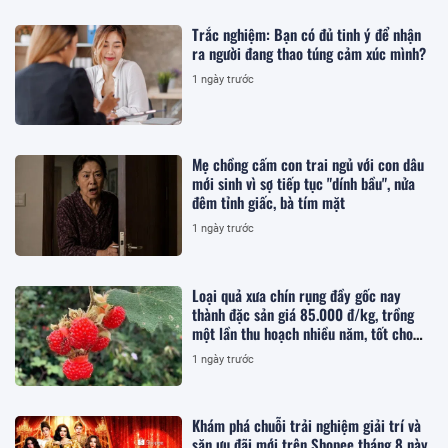
Trắc nghiệm: Bạn có đủ tinh ý để nhận
ra người đang thao túng cảm xúc mình?
1 ngày trước
Mẹ chồng cấm con trai ngủ với con dâu
mới sinh vì sợ tiếp tục "dính bầu", nửa
đêm tỉnh giấc, bà tím mặt
1 ngày trước
Loại quả xưa chín rụng đầy gốc nay
thành đặc sản giá 85.000 đ/kg, trồng
một lần thu hoạch nhiều năm, tốt cho
sức khỏe
1 ngày trước
Khám phá chuỗi trải nghiệm giải trí và
săn ưu đãi mới trên Shopee tháng 8 này