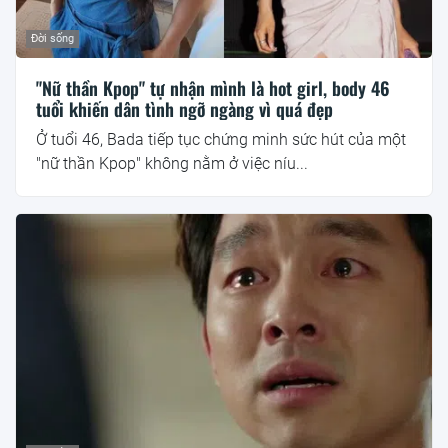
Đời sống
"Nữ thần Kpop" tự nhận mình là hot girl, body 46
tuổi khiến dân tình ngỡ ngàng vì quá đẹp
Ở tuổi 46, Bada tiếp tục chứng minh sức hút của một
"nữ thần Kpop" không nằm ở việc níu...