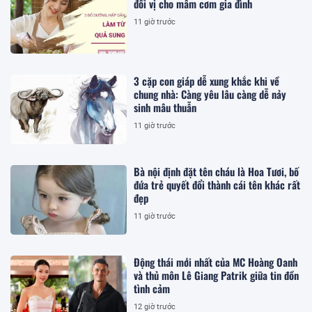
đổi vị cho mâm cơm gia đình
11 giờ trước
3 cặp con giáp dễ xung khắc khi về
chung nhà: Càng yêu lâu càng dễ nảy
sinh mâu thuẫn
11 giờ trước
Bà nội định đặt tên cháu là Hoa Tươi, bố
đứa trẻ quyết đổi thành cái tên khác rất
đẹp
11 giờ trước
Động thái mới nhất của MC Hoàng Oanh
và thủ môn Lê Giang Patrik giữa tin đồn
tình cảm
12 giờ trước