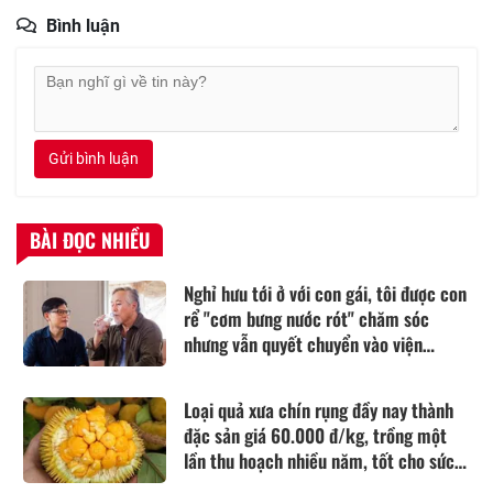
Bình luận
Gửi bình luận
BÀI ĐỌC NHIỀU
Nghỉ hưu tới ở với con gái, tôi được con
rể "cơm bưng nước rót" chăm sóc
nhưng vẫn quyết chuyển vào viện
dưỡng lão sống
Loại quả xưa chín rụng đầy nay thành
đặc sản giá 60.000 đ/kg, trồng một
lần thu hoạch nhiều năm, tốt cho sức
khỏe