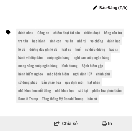
Bảo Đăng (T/h)
đánh nhau
Công an
chiếm đoạt tài sản
chiếm đoạt
hàng cứu trợ
tra tấn
bạo hành
sinh con
vụ án
nhà tù
vợ chồng
đánh bạc
lô đề
đường dây ghi lô đề
luật sư
huế
nữ điều dưỡng
bác sĩ
hành vi hiếp dâm
cướp ngân hàng
nghi can cướp ngân hàng
mang súng cướp ngân hàng
bình dương
Bệnh hiếm gặp
bệnh hiểm nghèo
mắc bệnh hiếm
nghị định 137
chính phủ
sử dụng pháo
bắn pháo hoa
quy định mới
hạt nhân
nhà khoa học nổi tiếng
nhà khoa học
sát hại
phiên tòa phúc thẩm
Donald Trump
Tổng thống Mỹ Donald Trump
bầu cử
Chia sẻ
In