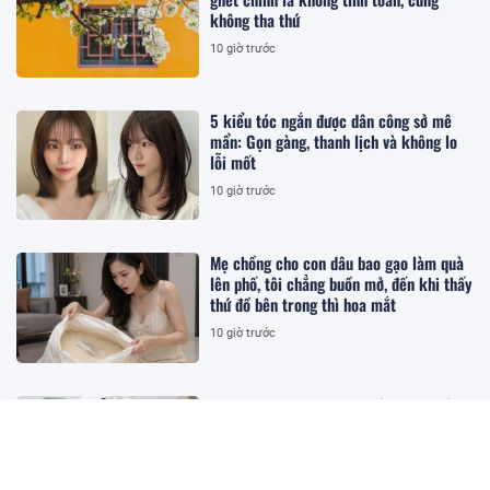
không tha thứ
10 giờ trước
5 kiểu tóc ngắn được dân công sở mê
mẩn: Gọn gàng, thanh lịch và không lo
lỗi mốt
10 giờ trước
Mẹ chồng cho con dâu bao gạo làm quà
lên phố, tôi chẳng buồn mở, đến khi thấy
thứ đồ bên trong thì hoa mắt
10 giờ trước
Đừng xông mặt lá tía tô nếu chưa biết
những điều này
11 giờ trước