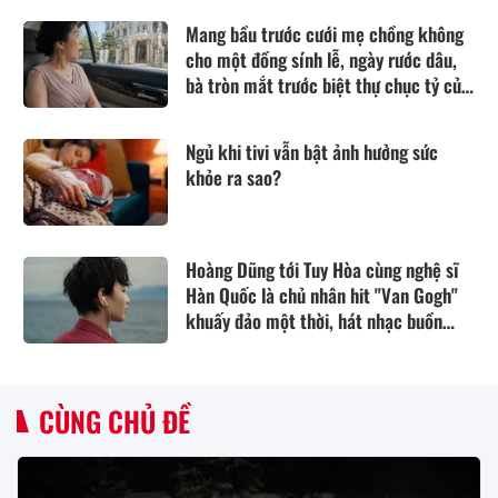
Mang bầu trước cưới mẹ chồng không
cho một đồng sính lễ, ngày rước dâu,
bà tròn mắt trước biệt thự chục tỷ của
nhà tôi
Ngủ khi tivi vẫn bật ảnh hưởng sức
khỏe ra sao?
Hoàng Dũng tới Tuy Hòa cùng nghệ sĩ
Hàn Quốc là chủ nhân hit "Van Gogh"
khuấy đảo một thời, hát nhạc buồn
thổn thức
CÙNG CHỦ ĐỀ