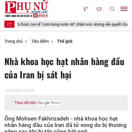
i được con rể "cơm bưng nước rót" chăm sóc nhưng vẫn quyết chuyển vào viện dư
Trang chủ
Tiêu điểm
Thế giới
Nhà khoa học hạt nhân hàng đầu
của Iran bị sát hại
15:20 28/11/2020
Theo dõi trên
Ông Mohsen Fakhrizadeh - nhà khoa học hạt
nhân hàng đầu của Iran đã tử vong do bị thương
nặng sau khi bị tấn công bất ngờ.