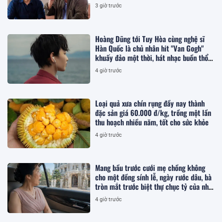
sống
3 giờ trước
Hoàng Dũng tới Tuy Hòa cùng nghệ sĩ
Hàn Quốc là chủ nhân hit "Van Gogh"
khuấy đảo một thời, hát nhạc buồn thổn
thức
4 giờ trước
Loại quả xưa chín rụng đầy nay thành
đặc sản giá 60.000 đ/kg, trồng một lần
thu hoạch nhiều năm, tốt cho sức khỏe
4 giờ trước
Mang bầu trước cưới mẹ chồng không
cho một đồng sính lễ, ngày rước dâu, bà
tròn mắt trước biệt thự chục tỷ của nhà
tôi
4 giờ trước