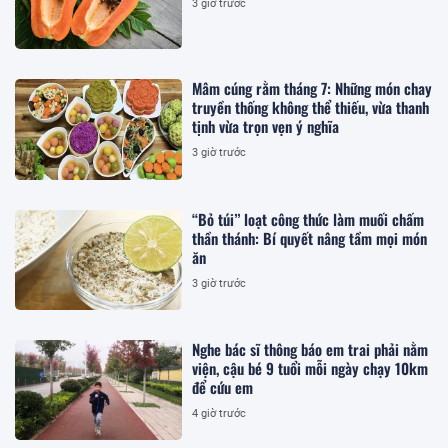
3 giờ trước
Mâm cúng rằm tháng 7: Những món chay
truyền thống không thể thiếu, vừa thanh
tịnh vừa trọn vẹn ý nghĩa
3 giờ trước
“Bỏ túi” loạt công thức làm muối chấm
thần thánh: Bí quyết nâng tầm mọi món
ăn
3 giờ trước
Nghe bác sĩ thông báo em trai phải nằm
viện, cậu bé 9 tuổi mỗi ngày chạy 10km
để cứu em
4 giờ trước