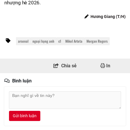
nhượng hè 2026.
Hương Giang (T/H)
arsenal
ngoại hạng anh
c1
Mikel Arteta
Morgan Rogers
Chia sẻ
In
Bình luận
Gửi bình luận