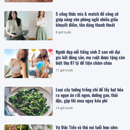
5 công thức mix & match đồ công sở
giúp nàng văn phòng ngồi nhiều giấu
khuyết điểm, tôn dáng thanh thoát
8 giờ trước
Người đẹp nổi tiếng sinh 2 con với đại
gia bất động sản, mẹ ruột được tặng căn
biệt thự 87 tỷ để tiện chăm cháu
11 giờ trước
Loại cây tưởng trồng chỉ để lấy hạt hóa
ra ngọn ăn rất ngon, dưỡng gan, thải
độc, gặp thì mua ngay kẻo phí
14 giờ trước
Vợ Đức Tiến và thú vui tuổi hưu sớm: