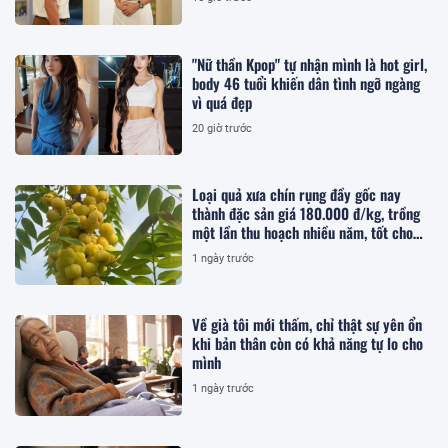
"Nữ thần Kpop" tự nhận mình là hot girl,
body 46 tuổi khiến dân tình ngỡ ngàng
vì quá đẹp
20 giờ trước
Loại quả xưa chín rụng đầy gốc nay
thành đặc sản giá 180.000 đ/kg, trồng
một lần thu hoạch nhiều năm, tốt cho
sức khỏe
1 ngày trước
Về già tôi mới thấm, chỉ thật sự yên ổn
khi bản thân còn có khả năng tự lo cho
mình
1 ngày trước