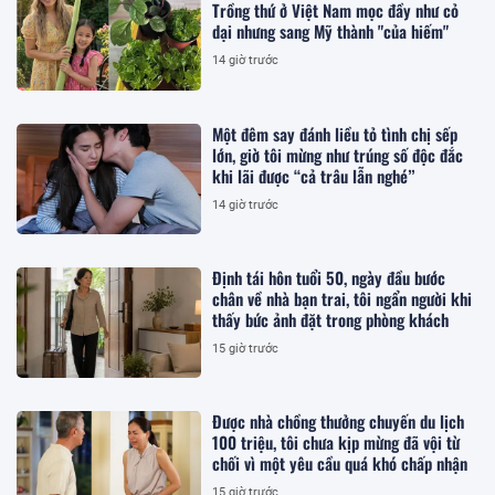
Trồng thứ ở Việt Nam mọc đầy như cỏ
dại nhưng sang Mỹ thành "của hiếm"
14 giờ trước
Một đêm say đánh liều tỏ tình chị sếp
lớn, giờ tôi mừng như trúng số độc đắc
khi lãi được “cả trâu lẫn nghé”
14 giờ trước
Định tái hôn tuổi 50, ngày đầu bước
chân về nhà bạn trai, tôi ngẩn người khi
thấy bức ảnh đặt trong phòng khách
15 giờ trước
Được nhà chồng thưởng chuyến du lịch
100 triệu, tôi chưa kịp mừng đã vội từ
chối vì một yêu cầu quá khó chấp nhận
15 giờ trước