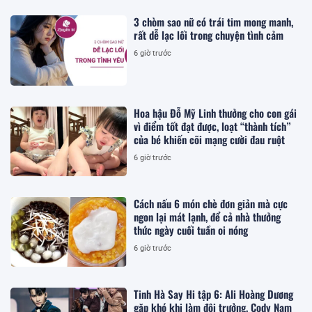
3 chòm sao nữ có trái tim mong manh,
rất dễ lạc lối trong chuyện tình cảm
6 giờ trước
Hoa hậu Đỗ Mỹ Linh thưởng cho con gái
vì điểm tốt đạt được, loạt “thành tích”
của bé khiến cõi mạng cười đau ruột
6 giờ trước
Cách nấu 6 món chè đơn giản mà cực
ngon lại mát lạnh, để cả nhà thưởng
thức ngày cuối tuần oi nóng
6 giờ trước
Tinh Hà Say Hi tập 6: Ali Hoàng Dương
gặp khó khi làm đội trưởng, Cody Nam