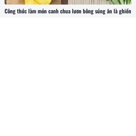
Công thức làm món canh chua lươn bông súng ăn là ghiền
Thịt lươn đồng nguyên, ngọt ngào và thơm phức, không chỉ
mang lại hương vị tuyệt vời mà còn chứa...
Cá tầm làm theo công thức này đảm bảo ngon nhức nách
Sườn làm theo cách này vừa đơn giản, tiết kiệm thời gian mà
còn rất ngon
Vào bếp làm ngay món tôm sốt bơ tỏi cực ngon lại còn tiết
kiệm thời gian
Công thức làm canh hoa chuối nấu thịt lợn hấp dẫn, thơm