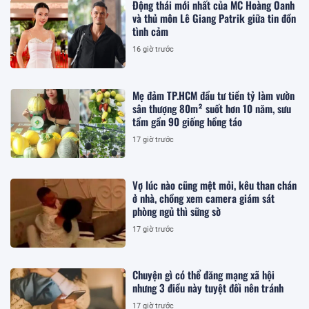
Động thái mới nhất của MC Hoàng Oanh
và thủ môn Lê Giang Patrik giữa tin đồn
tình cảm
16 giờ trước
Mẹ đảm TP.HCM đầu tư tiền tỷ làm vườn
sân thượng 80m² suốt hơn 10 năm, sưu
tầm gần 90 giống hồng táo
17 giờ trước
Vợ lúc nào cũng mệt mỏi, kêu than chán
ở nhà, chồng xem camera giám sát
phòng ngủ thì sững sờ
17 giờ trước
Chuyện gì có thể đăng mạng xã hội
nhưng 3 điều này tuyệt đối nên tránh
17 giờ trước