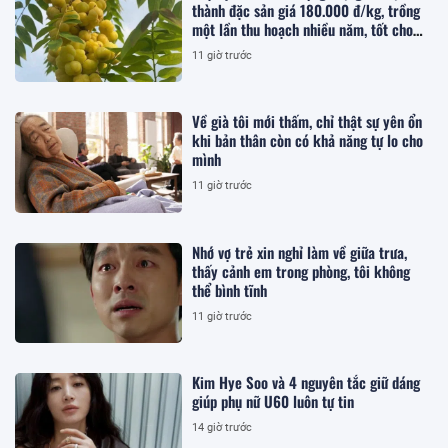
thành đặc sản giá 180.000 đ/kg, trồng
một lần thu hoạch nhiều năm, tốt cho
sức khỏe
11 giờ trước
Về già tôi mới thấm, chỉ thật sự yên ổn
khi bản thân còn có khả năng tự lo cho
mình
11 giờ trước
Nhớ vợ trẻ xin nghỉ làm về giữa trưa,
thấy cảnh em trong phòng, tôi không
thể bình tĩnh
11 giờ trước
Kim Hye Soo và 4 nguyên tắc giữ dáng
giúp phụ nữ U60 luôn tự tin
14 giờ trước