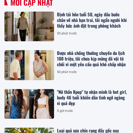
MỚI CẬP NHẬT
Định tái hôn tuổi 50, ngày đầu bước
chân về nhà bạn trai, tôi ngẩn người khi
thấy bức ảnh đặt trong phòng khách
50 phút trước
Được nhà chồng thưởng chuyến du lịch
100 triệu, tôi chưa kịp mừng đã vội từ
chối vì một yêu cầu quá khó chấp nhận
50 phút trước
"Nữ thần Kpop" tự nhận mình là hot girl,
body 46 tuổi khiến dân tình ngỡ ngàng
vì quá đẹp
5 giờ trước
Loại quả xưa chín rụng đầy gốc nay