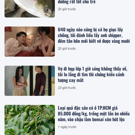
dưỡng rất tốt cho trẻ
20 giờ trước
U40 ngày nào cũng bị cả họ giục lấy
chồng, tôi đánh liều lấy anh shipper,
đêm tân hôn mới biết vớ được vàng mười
20 giờ trước
Vợ đi họp lớp 1 giờ sáng không thấy về,
tôi lo lắng đi tìm thì chứng kiến cảnh
tượng cay mắt
23 giờ trước
Loại quả đặc sản có ở TP.HCM giá
85.000 đồng/kg, trồng một lần ăn nhiều
năm, vào chậu làm bonsai còn hút lộc
1 ngày trước