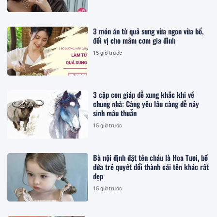
3 món ăn từ quả sung vừa ngon vừa bổ,
đổi vị cho mâm cơm gia đình
15 giờ trước
3 cặp con giáp dễ xung khắc khi về
chung nhà: Càng yêu lâu càng dễ nảy
sinh mâu thuẫn
15 giờ trước
Bà nội định đặt tên cháu là Hoa Tươi, bố
đứa trẻ quyết đổi thành cái tên khác rất
đẹp
15 giờ trước