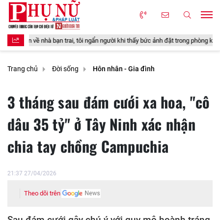
tôi ngẩn người khi thấy bức ảnh đặt trong phòng khách
Được nhà chồng t
Trang chủ
Đời sống
Hôn nhân - Gia đình
3 tháng sau đám cưới xa hoa, "cô
dâu 35 tỷ" ở Tây Ninh xác nhận
chia tay chồng Campuchia
21:37 27/04/2026
Theo dõi trên
Sau đám cưới gây chú ý với quy mô hoành tráng,