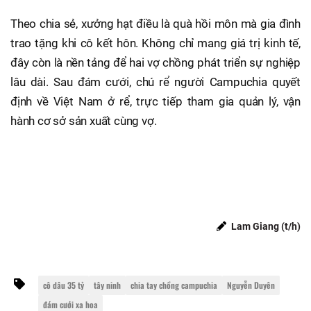
Theo chia sẻ, xưởng hạt điều là quà hồi môn mà gia đình
trao tặng khi cô kết hôn. Không chỉ mang giá trị kinh tế,
đây còn là nền tảng để hai vợ chồng phát triển sự nghiệp
lâu dài. Sau đám cưới, chú rể người Campuchia quyết
định về Việt Nam ở rể, trực tiếp tham gia quản lý, vận
hành cơ sở sản xuất cùng vợ.
Lam Giang (t/h)
cô dâu 35 tỷ
tây ninh
chia tay chồng campuchia
Nguyễn Duyên
đám cưới xa hoa