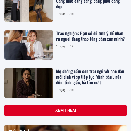
Càng mặc càng sang, càng phối càng
đẹp
1 ngày trước
Trắc nghiệm: Bạn có đủ tinh ý để nhận
ra người đang thao túng cảm xúc mình?
1 ngày trước
Mẹ chồng cấm con trai ngủ với con dâu
mới sinh vì sợ tiếp tục "dính bầu", nửa
đêm tỉnh giấc, bà tím mặt
1 ngày trước
XEM THÊM