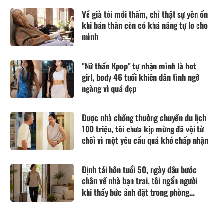
Về già tôi mới thấm, chỉ thật sự yên ổn
khi bản thân còn có khả năng tự lo cho
mình
"Nữ thần Kpop" tự nhận mình là hot
girl, body 46 tuổi khiến dân tình ngỡ
ngàng vì quá đẹp
Được nhà chồng thưởng chuyến du lịch
100 triệu, tôi chưa kịp mừng đã vội từ
chối vì một yêu cầu quá khó chấp nhận
Định tái hôn tuổi 50, ngày đầu bước
chân về nhà bạn trai, tôi ngẩn người
khi thấy bức ảnh đặt trong phòng
khách