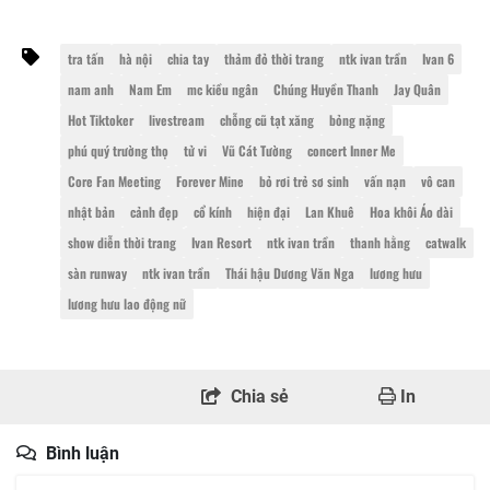
tra tấn
hà nội
chia tay
thảm đỏ thời trang
ntk ivan trần
Ivan 6
nam anh
Nam Em
mc kiều ngân
Chúng Huyền Thanh
Jay Quân
Hot Tiktoker
livestream
chỗng cũ tạt xăng
bỏng nặng
phú quý trường thọ
tử vi
Vũ Cát Tường
concert Inner Me
Core Fan Meeting
Forever Mine
bỏ rơi trẻ sơ sinh
vấn nạn
vô can
nhật bản
cảnh đẹp
cổ kính
hiện đại
Lan Khuê
Hoa khôi Áo dài
show diễn thời trang
Ivan Resort
ntk ivan trần
thanh hằng
catwalk
sàn runway
ntk ivan trần
Thái hậu Dương Văn Nga
lương hưu
lương hưu lao động nữ
Chia sẻ
In
Bình luận