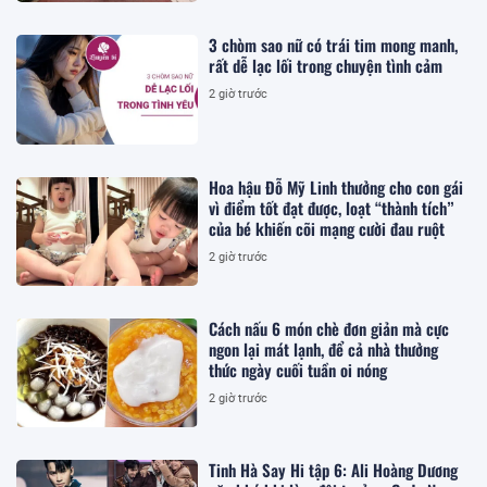
3 chòm sao nữ có trái tim mong manh,
rất dễ lạc lối trong chuyện tình cảm
2 giờ trước
Hoa hậu Đỗ Mỹ Linh thưởng cho con gái
vì điểm tốt đạt được, loạt “thành tích”
của bé khiến cõi mạng cười đau ruột
2 giờ trước
Cách nấu 6 món chè đơn giản mà cực
ngon lại mát lạnh, để cả nhà thưởng
thức ngày cuối tuần oi nóng
2 giờ trước
Tinh Hà Say Hi tập 6: Ali Hoàng Dương