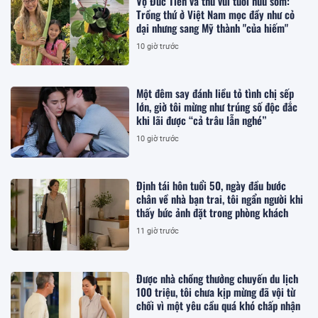
Vợ Đức Tiến và thú vui tuổi hưu sớm:
Trồng thứ ở Việt Nam mọc đầy như cỏ
dại nhưng sang Mỹ thành "của hiếm"
10 giờ trước
Một đêm say đánh liều tỏ tình chị sếp
lớn, giờ tôi mừng như trúng số độc đắc
khi lãi được “cả trâu lẫn nghé”
10 giờ trước
Định tái hôn tuổi 50, ngày đầu bước
chân về nhà bạn trai, tôi ngẩn người khi
thấy bức ảnh đặt trong phòng khách
11 giờ trước
Được nhà chồng thưởng chuyến du lịch
100 triệu, tôi chưa kịp mừng đã vội từ
chối vì một yêu cầu quá khó chấp nhận