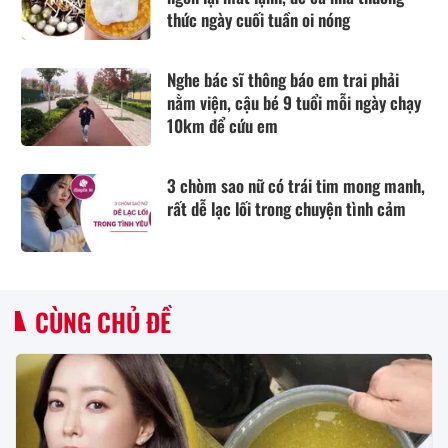
thức ngày cuối tuần oi nóng
Nghe bác sĩ thông báo em trai phải
nằm viện, cậu bé 9 tuổi mỗi ngày chạy
10km để cứu em
3 chòm sao nữ có trái tim mong manh,
rất dễ lạc lối trong chuyện tình cảm
CÙNG CHỦ ĐỀ