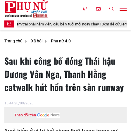
 9 tuổi mỗi ngày chạy 10km để cứu em
3 chòm sao nữ có trái tim mong 
Trang chủ
Xã hội
Phụ nữ 4.0
Sau khi công bố đóng Thái hậu
Dương Vân Nga, Thanh Hằng
catwalk hút hồn trên sàn runway
15:44 20/09/2020
Theo dõi trên
Xuất hiện ở vị trí kết show thời trang trong sự