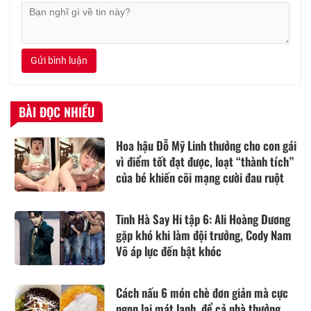
Gửi bình luận
BÀI ĐỌC NHIỀU
Hoa hậu Đỗ Mỹ Linh thưởng cho con gái
vì điểm tốt đạt được, loạt “thành tích”
của bé khiến cõi mạng cười đau ruột
Tinh Hà Say Hi tập 6: Ali Hoàng Dương
gặp khó khi làm đội trưởng, Cody Nam
Võ áp lực đến bật khóc
Cách nấu 6 món chè đơn giản mà cực
ngon lại mát lạnh, để cả nhà thưởng