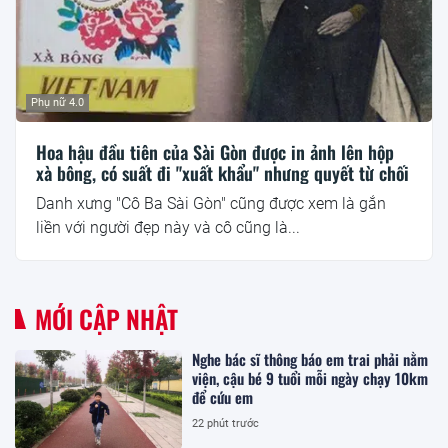
Phụ nữ 4.0
Hoa hậu đầu tiên của Sài Gòn được in ảnh lên hộp
xà bông, có suất đi "xuất khẩu" nhưng quyết từ chối
Danh xưng "Cô Ba Sài Gòn" cũng được xem là gắn
liền với người đẹp này và cô cũng là...
MỚI CẬP NHẬT
Nghe bác sĩ thông báo em trai phải nằm
viện, cậu bé 9 tuổi mỗi ngày chạy 10km
để cứu em
22 phút trước