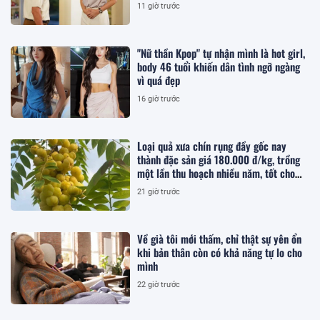
11 giờ trước
"Nữ thần Kpop" tự nhận mình là hot girl,
body 46 tuổi khiến dân tình ngỡ ngàng
vì quá đẹp
16 giờ trước
Loại quả xưa chín rụng đầy gốc nay
thành đặc sản giá 180.000 đ/kg, trồng
một lần thu hoạch nhiều năm, tốt cho
sức khỏe
21 giờ trước
Về già tôi mới thấm, chỉ thật sự yên ổn
khi bản thân còn có khả năng tự lo cho
mình
22 giờ trước