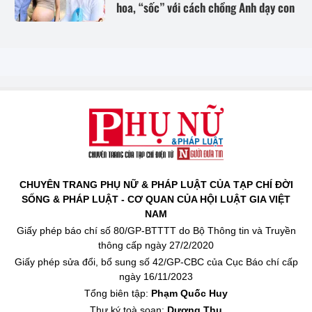
hoa, “sốc” với cách chồng Anh dạy con
CHUYÊN TRANG PHỤ NỮ & PHÁP LUẬT CỦA TẠP CHÍ ĐỜI
SỐNG & PHÁP LUẬT - CƠ QUAN CỦA HỘI LUẬT GIA VIỆT
NAM
Giấy phép báo chí số 80/GP-BTTTT do Bộ Thông tin và Truyền
thông cấp ngày 27/2/2020
Giấy phép sửa đổi, bổ sung số 42/GP-CBC của Cục Báo chí cấp
ngày 16/11/2023
Tổng biên tập:
Phạm Quốc Huy
Thư ký toà soạn:
Dương Thu