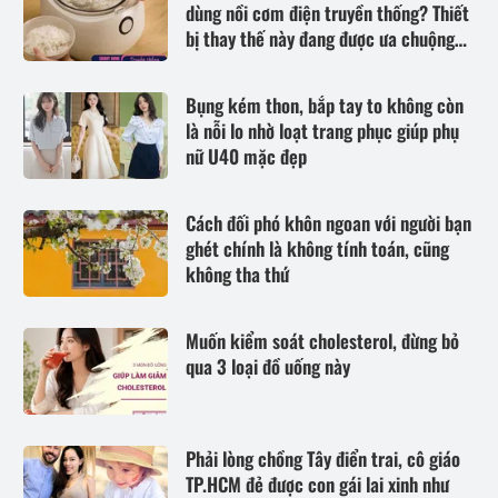
dùng nồi cơm điện truyền thống? Thiết
bị thay thế này đang được ưa chuộng
hơn
Bụng kém thon, bắp tay to không còn
là nỗi lo nhờ loạt trang phục giúp phụ
nữ U40 mặc đẹp
Cách đối phó khôn ngoan với người bạn
ghét chính là không tính toán, cũng
không tha thứ
Muốn kiểm soát cholesterol, đừng bỏ
qua 3 loại đồ uống này
Phải lòng chồng Tây điển trai, cô giáo
TP.HCM đẻ được con gái lai xinh như