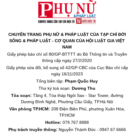
CHUYÊN TRANG PHỤ NỮ & PHÁP LUẬT CỦA TẠP CHÍ ĐỜI
SỐNG & PHÁP LUẬT - CƠ QUAN CỦA HỘI LUẬT GIA VIỆT
NAM
Giấy phép báo chí số 80/GP-BTTTT do Bộ Thông tin và Truyền
thông cấp ngày 27/2/2020
Giấy phép sửa đổi, bổ sung số 42/GP-CBC của Cục Báo chí cấp
ngày 16/11/2023
Tổng biên tập:
Phạm Quốc Huy
Thư ký toà soạn:
Dương Thu
Tòa soạn:
Tầng 4, Tòa tháp Ngôi Sao - Star Tower, đường
Dương Đình Nghệ, Phường Cầu Giấy, TP.Hà Nội
Văn phòng TP.HCM:
208 Điện Biên Phủ, phường Xuân Hòa,
TP.HCM
Hotline:
079.767.8888
Phụ trách truyền thông:
Nguyễn Thành Đức - 0947.67.6666