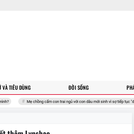
 VÀ TIÊU DÙNG
ĐỜI SỐNG
PH
?
Mẹ chồng cấm con trai ngủ với con dâu mới sinh vì sợ tiếp tục "dính 
ết thâm Lynshao