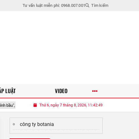
Tư vấn luật miễn phí: 0968.007.001
Tìm kiếm
ÁP LUẬT
VIDEO
bầu", nửa đêm tỉnh giấc, bà tím mặt
Thứ 6, ngày 7 tháng 8, 2026, 11:42:49
Loại quả xưa chín rụng đầy gốc na
công ty botania