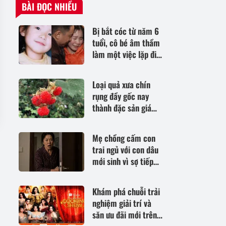
BÀI ĐỌC NHIỀU
Bị bắt cóc từ năm 6
tuổi, cô bé âm thầm
làm một việc lặp đi
lặp lại suốt 9 năm
khiến kẻ xấu trả giá
Loại quả xưa chín
rụng đầy gốc nay
thành đặc sản giá
85.000 đ/kg, trồng
một lần thu hoạch
Mẹ chồng cấm con
nhiều năm, tốt cho
trai ngủ với con dâu
sức khỏe
mới sinh vì sợ tiếp
tục "dính bầu", nửa
đêm tỉnh giấc, bà
Khám phá chuỗi trải
tím mặt
nghiệm giải trí và
săn ưu đãi mới trên