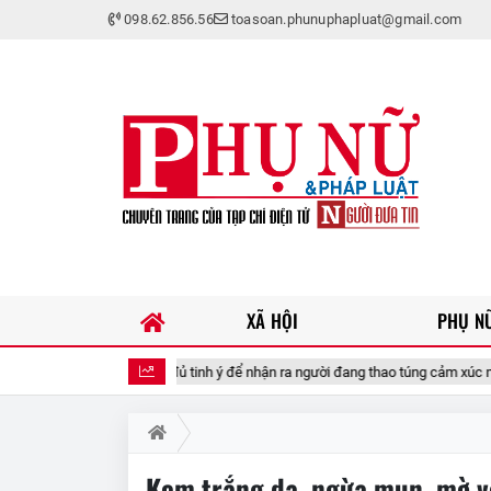
098.62.856.56
toasoan.phunuphapluat@gmail.com
XÃ HỘI
PHỤ NỮ
Trắc nghiệm: Bạn có đủ tinh ý để nhận ra người đang thao túng cảm xúc mình
Kem trắng da, ngừa mụn, mờ v