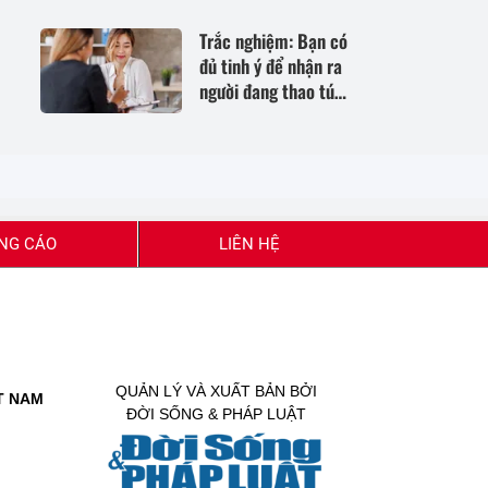
Shopee tháng 8 này
Trắc nghiệm: Bạn có
đủ tinh ý để nhận ra
người đang thao túng
cảm xúc mình?
NG CÁO
LIÊN HỆ
QUẢN LÝ VÀ XUẤT BẢN BỞI
T NAM
ĐỜI SỐNG & PHÁP LUẬT