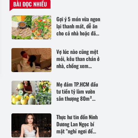
BÀI ĐỌC NHIỀU
Gợi ý 5 món vừa ngon
lại thanh mát, dễ ăn
cho cả nhà hoặc đãi
khách đều thích hợp
Vợ lúc nào cũng mệt
mỏi, kêu than chán ở
nhà, chồng xem
camera giám sát
phòng ngủ thì sững
Mẹ đảm TP.HCM đầu
sờ
tư tiền tỷ làm vườn
sân thượng 80m²
suốt hơn 10 năm, sưu
tầm gần 90 giống
Thực hư tin đồn Ninh
hồng táo
Dương Lan Ngọc bí
mật "nghỉ ngơi để