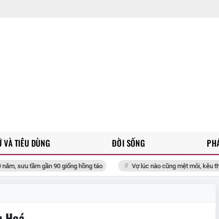
 VÀ TIÊU DÙNG
ĐỜI SỐNG
PH
, sưu tầm gần 90 giống hồng táo
Vợ lúc nào cũng mệt mỏi, kêu than
h Hoá