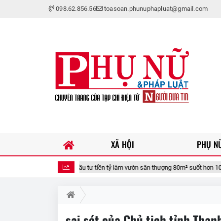
098.62.856.56
toasoan.phunuphapluat@gmail.com
XÃ HỘI
PHỤ NỮ
Mẹ đảm TP.HCM đầu tư tiền tỷ làm vườn sân thượng 80m² suốt hơn 10 năm
sai sót của Chủ tịch tỉnh Than