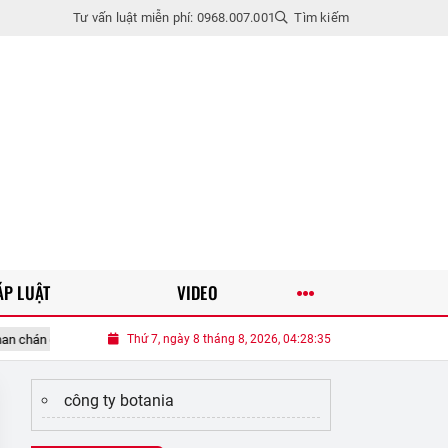
Tư vấn luật miễn phí: 0968.007.001
Tìm kiếm
ÁP LUẬT
VIDEO
 chán ở nhà, chồng xem camera giám sát phòng ngủ thì sững sờ
Thứ 7, ngày 8 tháng 8, 2026, 04:28:36
Chuyện
công ty botania