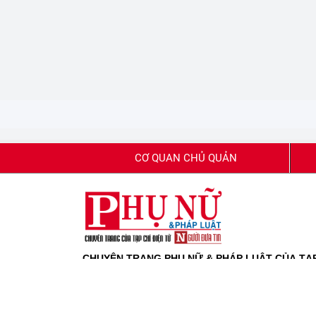
CƠ QUAN CHỦ QUẢN
CHUYÊN TRANG PHỤ NỮ & PHÁP LUẬT CỦA TẠP 
Giấy phép báo chí số 80/GP-BTTTT do Bộ Thông tin
Giấy phép sửa đổi, bổ sung số 42/GP-CBC của Cục 
Tổng biên tập:
Phạm Quốc Huy