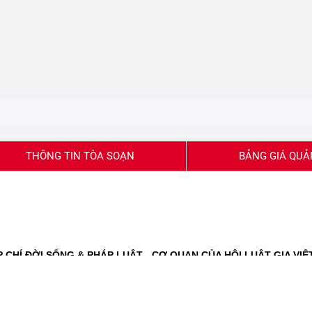
THÔNG TIN TÒA SOẠN
BẢNG GIÁ QUẢ
CHÍ ĐỜI SỐNG & PHÁP LUẬT - CƠ QUAN CỦA HỘI LUẬT GIA VIỆ
 và Truyền thông cấp ngày 27/2/2020
Báo chí cấp ngày 16/11/2023