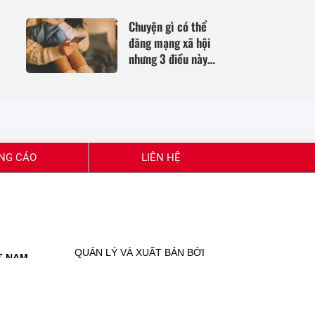
sinh con"
Chuyện gì có thể
đăng mạng xã hội
nhưng 3 điều này
tuyệt đối nên tránh
NG CÁO
LIÊN HỆ
QUẢN LÝ VÀ XUẤT BẢN BỞI
T NAM
ĐỜI SỐNG & PHÁP LUẬT