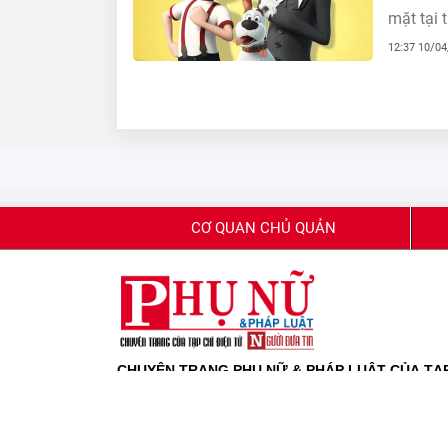
mặt tại 
12:37 10/0
CƠ QUAN CHỦ QUẢN
CHUYÊN TRANG PHỤ NỮ & PHÁP LUẬT CỦA TẠP 
Giấy phép báo chí số 80/GP-BTTTT do Bộ Thông tin
Giấy phép sửa đổi, bổ sung số 42/GP-CBC của Cục 
Tổng biên tập:
Phạm Quốc Huy