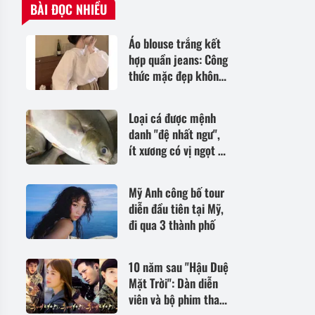
BÀI ĐỌC NHIỀU
Áo blouse trắng kết
hợp quần jeans: Công
thức mặc đẹp không
lỗi mốt
Loại cá được mệnh
danh "đệ nhất ngư",
ít xương có vị ngọt tự
nhiên, giàu dinh
dưỡng rất tốt cho trẻ
Mỹ Anh công bố tour
diễn đầu tiên tại Mỹ,
đi qua 3 thành phố
10 năm sau "Hậu Duệ
Mặt Trời": Dàn diễn
viên và bộ phim thay