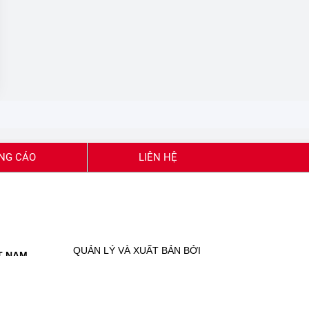
NG CÁO
LIÊN HỆ
QUẢN LÝ VÀ XUẤT BẢN BỞI
T NAM
ĐỜI SỐNG & PHÁP LUẬT