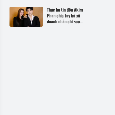
đổi ra sao?
Thực hư tin đồn Akira
Phan chia tay bà xã
doanh nhân chỉ sau 3
tháng cưới