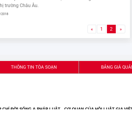
thị trường Châu Âu.
4/2018
«
1
2
»
THÔNG TIN TÒA SOẠN
BẢNG GIÁ QUẢ
CHÍ ĐỜI SỐNG & PHÁP LUẬT - CƠ QUAN CỦA HỘI LUẬT GIA VIỆ
 và Truyền thông cấp ngày 27/2/2020
Báo chí cấp ngày 16/11/2023