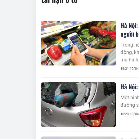
Hà Nội:
người 
Trong nă
động, kh
mã hình 
dụng log
19:31 10/0
Hà Nội:
Một bình
đường s
16:23 10/0