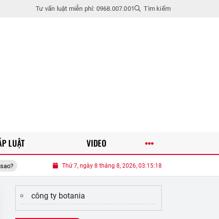
Tư vấn luật miễn phí: 0968.007.001
Tìm kiếm
ÁP LUẬT
VIDEO
Thực hư tin đồn Akira Phan chia tay bà xã doanh nhân chỉ sau 3 tháng
Thứ 7, ngày 8 tháng 8, 2026, 03:15:18
công ty botania