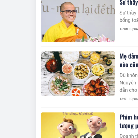
Sư thầy
Sư thầy 
bổng toàn
16:08 10/0
Mẹ đảm
nào cũn
Dù không
Nguyễn 
dẫn cho
13:51 10/0
Phim ho
tượng p
Doanh th