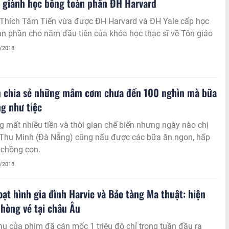
 giành học bổng toàn phần ĐH Harvard
Thích Tâm Tiến vừa được ĐH Harvard và ĐH Yale cấp học
 phần cho năm đầu tiên của khóa học thạc sĩ về Tôn giáo
4/2018
 chia sẻ những mâm cơm chưa đến 100 nghìn mà bữa
g như tiệc
 mất nhiều tiền và thời gian chế biến nhưng ngày nào chị
Thu Minh (Đà Nẵng) cũng nấu được các bữa ăn ngon, hấp
 chồng con.
4/2018
ạt hình gia đình Harvie và Bảo tàng Ma thuật: hiện
hòng vé tại châu Âu
u của phim đã cán mốc 1 triệu đô chỉ trong tuần đầu ra