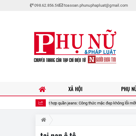
098.62.856.56
toasoan.phunuphapluat@gmail.com
XÃ HỘI
PHỤ NỮ
Áo blouse trắng kết hợp quần jeans: Công thức mặc đẹp không lỗi mốt
tai nạn ô tô