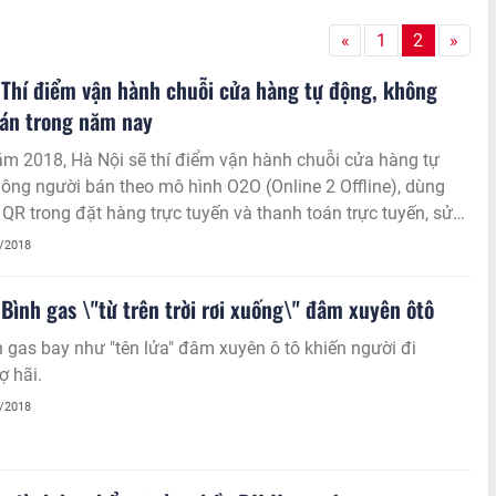
«
1
2
»
 Thí điểm vận hành chuỗi cửa hàng tự động, không
bán trong năm nay
m 2018, Hà Nội sẽ thí điểm vận hành chuỗi cửa hàng tự
ông người bán theo mô hình O2O (Online 2 Offline), dùng
QR trong đặt hàng trực tuyến và thanh toán trực tuyến, sử
istics.
4/2018
 Bình gas \"từ trên trời rơi xuống\" đâm xuyên ôtô
 gas bay như "tên lửa" đâm xuyên ô tô khiến người đi
ợ hãi.
4/2018