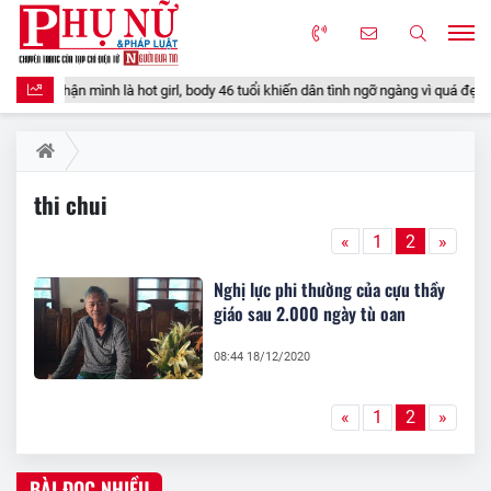
op" tự nhận mình là hot girl, body 46 tuổi khiến dân tình ngỡ ngàng vì quá đẹp
thi chui
«
1
2
»
Nghị lực phi thường của cựu thầy
giáo sau 2.000 ngày tù oan
08:44 18/12/2020
«
1
2
»
BÀI ĐỌC NHIỀU