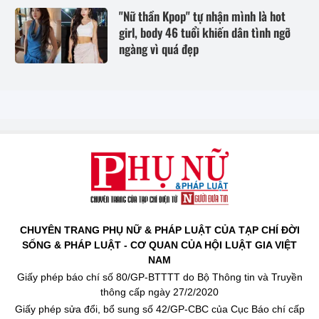
"Nữ thần Kpop" tự nhận mình là hot
girl, body 46 tuổi khiến dân tình ngỡ
ngàng vì quá đẹp
CHUYÊN TRANG PHỤ NỮ & PHÁP LUẬT CỦA TẠP CHÍ ĐỜI
SỐNG & PHÁP LUẬT - CƠ QUAN CỦA HỘI LUẬT GIA VIỆT
NAM
Giấy phép báo chí số 80/GP-BTTTT do Bộ Thông tin và Truyền
thông cấp ngày 27/2/2020
Giấy phép sửa đổi, bổ sung số 42/GP-CBC của Cục Báo chí cấp