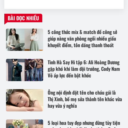
BÀI ĐỌC NHIỀU
5 công thức mix & match đồ công sở
giúp nàng văn phòng ngồi nhiều giấu
khuyết điểm, tôn dáng thanh thoát
Tinh Hà Say Hi tập 6: Ali Hoàng Dương
gặp khó khi làm đội trưởng, Cody Nam
Võ áp lực đến bật khóc
Ông nội định đặt tên cho cháu gái là
Thị Xinh, bố mẹ sửa thành tên khác vừa
hay vừa ý nghĩa
5 loại hoa tuy đẹp nhưng đừng tùy tiện