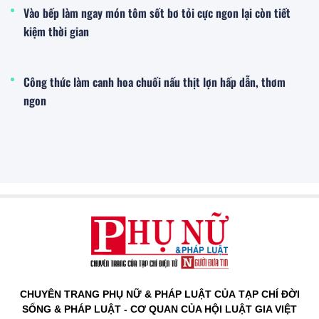
Vào bếp làm ngay món tôm sốt bơ tỏi cực ngon lại còn tiết
kiệm thời gian
Công thức làm canh hoa chuối nấu thịt lợn hấp dẫn, thơm
ngon
CHUYÊN TRANG PHỤ NỮ & PHÁP LUẬT CỦA TẠP CHÍ ĐỜI
SỐNG & PHÁP LUẬT - CƠ QUAN CỦA HỘI LUẬT GIA VIỆT