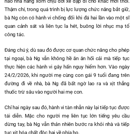
nào nhà hàng xóm chịu dời xe đạp đi chỗ khác mới thôi.
Thậm chí, trong quá trình bị lực lượng chức năng bắt giữ,
bà Ng còn có hành vi chống đối khi đá hai lần vào một sĩ
quan cảnh sát và liên tục la hét, buông lời nhục mạ tổ
công tác.
Đáng chú ý, dù sau đó được cơ quan chức năng cho phép
tại ngoại, bà Ng vẫn không hề ăn ăn hối cải mà tiếp tục
thực hiện các hành vi gây hấn nguy hiểm hơn. Vào ngày
24/2/2026, khi người mẹ cùng con gái 9 tuổi đang trên
đường đi về nhà, bà Ng đã bất ngờ lao ra và xịt thẳng
thuốc trừ sâu vào người hai mẹ con.
Chỉ hai ngày sau đó, hành vi tàn nhẫn này lại tiếp tục được
tái diễn. Mặc cho người mẹ liên tục lớn tiếng yêu cầu
dừng tay, bà Ng vẫn thản nhiên bước ra khỏi nhà và tiếp
tục xịt hóa chất độc hại về phía họ.