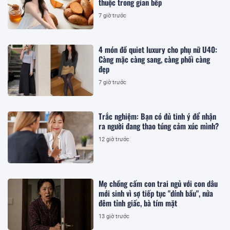
thuộc trong gian bếp
7 giờ trước
4 món đồ quiet luxury cho phụ nữ U40:
Càng mặc càng sang, càng phối càng
đẹp
7 giờ trước
Trắc nghiệm: Bạn có đủ tinh ý để nhận
ra người đang thao túng cảm xúc mình?
12 giờ trước
Mẹ chồng cấm con trai ngủ với con dâu
mới sinh vì sợ tiếp tục "dính bầu", nửa
đêm tỉnh giấc, bà tím mặt
13 giờ trước