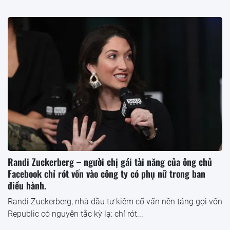
Randi Zuckerberg – người chị gái tài năng của ông chủ
Facebook chỉ rót vốn vào công ty có phụ nữ trong ban
điều hành.
Randi Zuckerberg, nhà đầu tư kiêm cố vấn nền tảng gọi vốn
Republic có nguyên tắc kỳ lạ: chỉ rót...