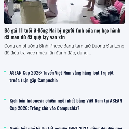
Bé gái 11 tuổi ở Đồng Nai bị người tình của mẹ bạo hành
dã man dù đã quỳ lạy van xin
Công an phường Bình Phước đang tạm giữ Dương Đại Long
để điều tra việc nhiều lần đánh đập, dùng...
ASEAN Cup 2026: Tuyển Việt Nam vắng hàng loạt trụ cột
trước trận gặp Campuchia
Kịch bản Indonesia chiếm ngôi nhất bảng Việt Nam tại ASEAN
Cup 2026: Trông chờ vào Campuchia?
Muốn bứt phá kỳ thi tốt nghiệp THPT 2027, đừng đợi đến giai