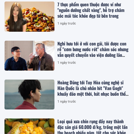
7 thực phẩm quen thuộc được ví như
"nguồn dưỡng chất vàng", hỗ trợ chăm
sóc mái tóc khỏe đẹp từ bên trong
1 ngày trước
Nghỉ hưu tới ở với con gái, tôi được con
rể "cơm bưng nước rót" chăm sóc nhưng
vẫn quyết chuyển vào viện dưỡng lão
sống
1 ngày trước
Hoàng Dũng tới Tuy Hòa cùng nghệ sĩ
Hàn Quốc là chủ nhân hit "Van Gogh"
khuấy đảo một thời, hát nhạc buồn thổn
thức
1 ngày trước
Loại quả xưa chín rụng đầy nay thành
đặc sản giá 60.000 đ/kg, trồng một lần
thu hoạch nhiều năm, tốt cho sức khỏe