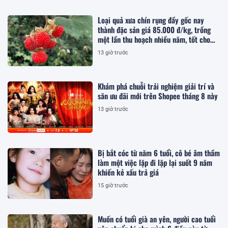
Loại quả xưa chín rụng đầy gốc nay
thành đặc sản giá 85.000 đ/kg, trồng
một lần thu hoạch nhiều năm, tốt cho
sức khỏe
13 giờ trước
Khám phá chuỗi trải nghiệm giải trí và
săn ưu đãi mới trên Shopee tháng 8 này
13 giờ trước
Bị bắt cóc từ năm 6 tuổi, cô bé âm thầm
làm một việc lặp đi lặp lại suốt 9 năm
khiến kẻ xấu trả giá
15 giờ trước
Muốn có tuổi già an yên, người cao tuổi