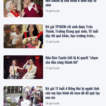
nên chuẩn bị cho mình 6 điều này từ
sớm
15 giờ trước
Bé gái TP.HCM rất xinh được Trấn
Thành, Trường Giang quý mến, 15 tuổi
dậy thì quá khác, học trường trăm
triệu/năm
17 giờ trước
Hứa Kim Tuyền tiết lộ bí quyết "chạm
vào đâu cũng thành hit"
17 giờ trước
Bé gái 11 tuổi ở Đồng Nai bị người tình
của mẹ bạo hành dã man dù đã quỳ lạy
van xin
18 giờ trước