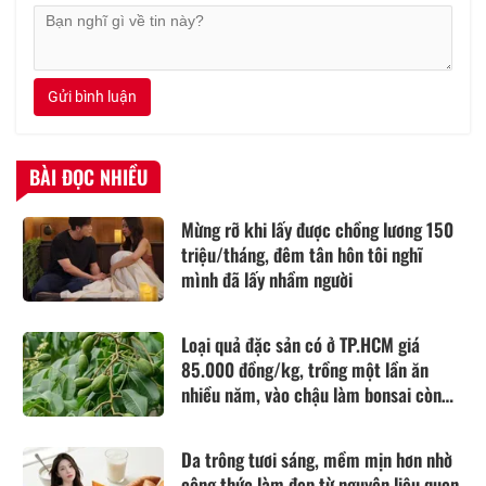
Gửi bình luận
BÀI ĐỌC NHIỀU
Mừng rỡ khi lấy được chồng lương 150
triệu/tháng, đêm tân hôn tôi nghĩ
mình đã lấy nhầm người
Loại quả đặc sản có ở TP.HCM giá
85.000 đồng/kg, trồng một lần ăn
nhiều năm, vào chậu làm bonsai còn
hút lộc
Da trông tươi sáng, mềm mịn hơn nhờ
công thức làm đẹp từ nguyên liệu quen