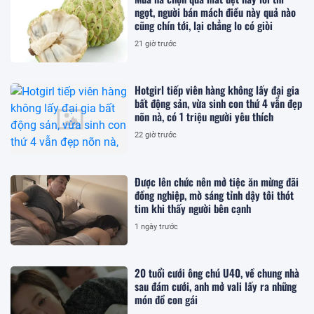
ngọt, người bán mách điều này quả nào
cũng chín tới, lại chẳng lo có giòi
21 giờ trước
Hotgirl tiếp viên hàng không lấy đại gia
bất động sản, vừa sinh con thứ 4 vẫn đẹp
nõn nà, có 1 triệu người yêu thích
22 giờ trước
Được lên chức nên mở tiệc ăn mừng đãi
đồng nghiệp, mờ sáng tỉnh dậy tôi thót
tim khi thấy người bên cạnh
1 ngày trước
20 tuổi cưới ông chú U40, về chung nhà
sau đám cưới, anh mở vali lấy ra những
món đồ con gái