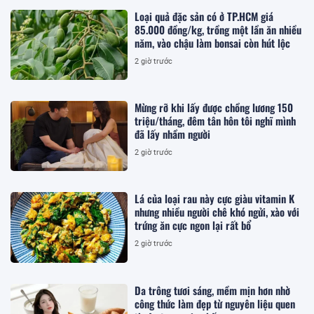
Loại quả đặc sản có ở TP.HCM giá
85.000 đồng/kg, trồng một lần ăn nhiều
năm, vào chậu làm bonsai còn hút lộc
2 giờ trước
Mừng rỡ khi lấy được chồng lương 150
triệu/tháng, đêm tân hôn tôi nghĩ mình
đã lấy nhầm người
2 giờ trước
Lá của loại rau này cực giàu vitamin K
nhưng nhiều người chê khó ngửi, xào với
trứng ăn cực ngon lại rất bổ
2 giờ trước
Da trông tươi sáng, mềm mịn hơn nhờ
công thức làm đẹp từ nguyên liệu quen