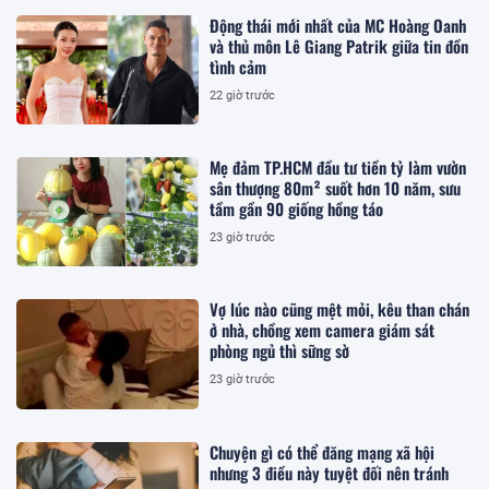
Động thái mới nhất của MC Hoàng Oanh
và thủ môn Lê Giang Patrik giữa tin đồn
tình cảm
22 giờ trước
Mẹ đảm TP.HCM đầu tư tiền tỷ làm vườn
sân thượng 80m² suốt hơn 10 năm, sưu
tầm gần 90 giống hồng táo
23 giờ trước
Vợ lúc nào cũng mệt mỏi, kêu than chán
ở nhà, chồng xem camera giám sát
phòng ngủ thì sững sờ
23 giờ trước
Chuyện gì có thể đăng mạng xã hội
nhưng 3 điều này tuyệt đối nên tránh