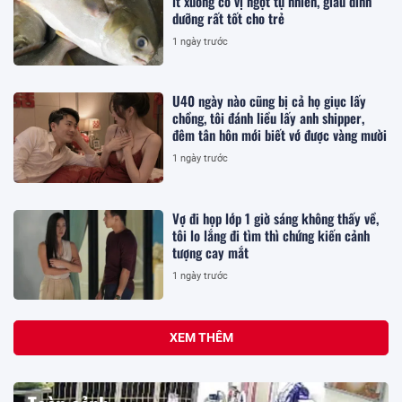
ít xương có vị ngọt tự nhiên, giàu dinh
dưỡng rất tốt cho trẻ
1 ngày trước
U40 ngày nào cũng bị cả họ giục lấy
chồng, tôi đánh liều lấy anh shipper,
đêm tân hôn mới biết vớ được vàng mười
1 ngày trước
Vợ đi họp lớp 1 giờ sáng không thấy về,
tôi lo lắng đi tìm thì chứng kiến cảnh
tượng cay mắt
1 ngày trước
XEM THÊM