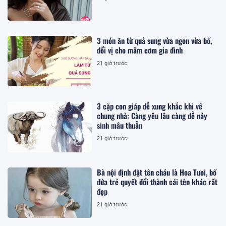
3 món ăn từ quả sung vừa ngon vừa bổ,
đổi vị cho mâm cơm gia đình
21 giờ trước
3 cặp con giáp dễ xung khắc khi về
chung nhà: Càng yêu lâu càng dễ nảy
sinh mâu thuẫn
21 giờ trước
Bà nội định đặt tên cháu là Hoa Tươi, bố
đứa trẻ quyết đổi thành cái tên khác rất
đẹp
21 giờ trước