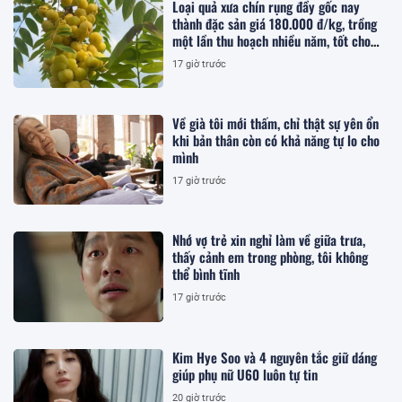
Loại quả xưa chín rụng đầy gốc nay
thành đặc sản giá 180.000 đ/kg, trồng
một lần thu hoạch nhiều năm, tốt cho
sức khỏe
17 giờ trước
Về già tôi mới thấm, chỉ thật sự yên ổn
khi bản thân còn có khả năng tự lo cho
mình
17 giờ trước
Nhớ vợ trẻ xin nghỉ làm về giữa trưa,
thấy cảnh em trong phòng, tôi không
thể bình tĩnh
17 giờ trước
Kim Hye Soo và 4 nguyên tắc giữ dáng
giúp phụ nữ U60 luôn tự tin
20 giờ trước