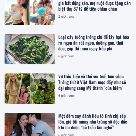
gia bất động sản, mẹ ruột được tặng căn
biệt thự 87 tỷ để tiện chăm cháu
2 giờ trước
Loại cây tưởng trồng chỉ để lấy hạt hóa
ra ngọn ăn rất ngon, dưỡng gan, thải
độc, gặp thì mua ngay kẻo phí
6 giờ trước
Vợ Đức Tiến và thú vui tuổi hưu sớm:
Trồng thứ ở Việt Nam mọc đầy như cỏ
dại nhưng sang Mỹ thành "của hiếm"
6 giờ trước
Một đêm say đánh liều tỏ tình chị sếp
lớn, giờ tôi mừng như trúng số độc đắc
khi lãi được “cả trâu lẫn nghé”
6 giờ trước