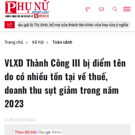
inh, bố mẹ sửa thành tên khác vừa hay vừa ý nghĩa
Mối quan hệ tốt đến
Trang chủ
Xã hội
Toàn cảnh
VLXD Thành Công III bị điểm tên
do có nhiều tồn tại về thuế,
doanh thu sụt giảm trong năm
2023
21:30 03/12/2024
Theo dõi trên