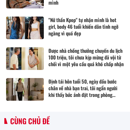
mình
"Nữ thần Kpop" tự nhận mình là hot
girl, body 46 tuổi khiến dân tình ngỡ
ngàng vì quá đẹp
Được nhà chồng thưởng chuyến du lịch
100 triệu, tôi chưa kịp mừng đã vội từ
chối vì một yêu cầu quá khó chấp nhận
Định tái hôn tuổi 50, ngày đầu bước
chân về nhà bạn trai, tôi ngẩn người
khi thấy bức ảnh đặt trong phòng
khách
CÙNG CHỦ ĐỀ