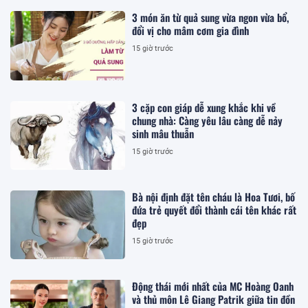
3 món ăn từ quả sung vừa ngon vừa bổ,
đổi vị cho mâm cơm gia đình
15 giờ trước
3 cặp con giáp dễ xung khắc khi về
chung nhà: Càng yêu lâu càng dễ nảy
sinh mâu thuẫn
15 giờ trước
Bà nội định đặt tên cháu là Hoa Tươi, bố
đứa trẻ quyết đổi thành cái tên khác rất
đẹp
15 giờ trước
Động thái mới nhất của MC Hoàng Oanh
và thủ môn Lê Giang Patrik giữa tin đồn