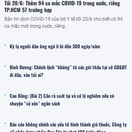
Tối 20/6: Thêm 94 ca mắc COVID-19 trong nước, riêng
TP.HCM 57 trường hợp
Bản tin dịch COVID-19 của bộ Y tế tối 20/6 cho biết có 94
ca mắc mới trong nước, riêng...
Kỳ lạ người đàn ông ngủ li bì đến 300 ngày/năm
Bình Dương: Chênh lệch “khủng” từ các gói thầu tại sở GD&ĐT
đi đâu, vào túi ai?
Cao Bằng: (Bài 2) Cần rà soát lại và xử lý nghiêm nếu có
chuyện “xà xẻo” ngân sách
Báo cáo không chính xác yếu tố hình thành giá thuốc, Công ty
cổ phần dược phẩm Duy Tân bị phạt 100 triệu đồng