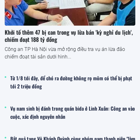
Khởi tố thêm 47 bị can trong vụ lừa bán 'kỳ nghỉ du lịch',
chiếm đoạt 188 tỷ đồng
Công an TP Hà Nội vừa mở rộng điều tra vụ án lừa đảo
chiếm đoạt tài sản dưới hình...
Từ 1/8 tới đây, để chó ra đường không rọ mõm có thể bị phạt
tới 2 triệu đồng
Vụ nam sinh bị đánh trong quán bida ở Linh Xuân: Công an vào
cuộc, xác định nguyên nhân
Bắt quả tang Vũ Khánh Quỳnh cùng nhóm nam thanh niên "làm