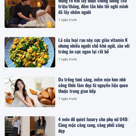
Mừng rỡ khi lấy được chồng lương 150
triệu/tháng, đêm tân hôn tôi nghĩ mình
đã lấy nhầm người
1 ngày trước
Lá của loại rau này cực giàu vitamin K
nhưng nhiều người chê khó ngửi, xào với
trứng ăn cực ngon lại rất bổ
1 ngày trước
Da trông tươi sáng, mềm mịn hơn nhờ
công thức làm đẹp từ nguyên liệu quen
thuộc trong gian bếp
1 ngày trước
4 món đồ quiet luxury cho phụ nữ U40:
Càng mặc càng sang, càng phối càng
đẹp