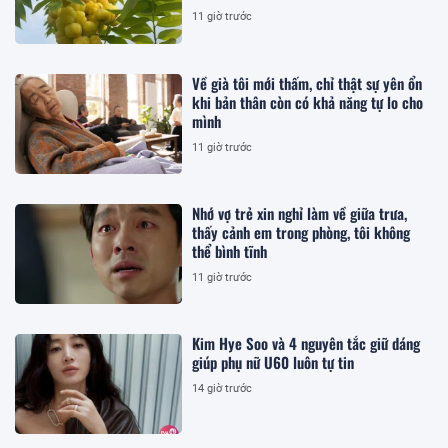
sức khỏe
11 giờ trước
Về già tôi mới thấm, chỉ thật sự yên ổn
khi bản thân còn có khả năng tự lo cho
mình
11 giờ trước
Nhớ vợ trẻ xin nghỉ làm về giữa trưa,
thấy cảnh em trong phòng, tôi không
thể bình tĩnh
11 giờ trước
Kim Hye Soo và 4 nguyên tắc giữ dáng
giúp phụ nữ U60 luôn tự tin
14 giờ trước