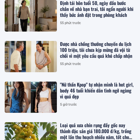
Định tái hôn tuổi 50, ngày đầu bước
chân về nhà bạn trai, tôi ngẩn người khi
thấy bức ảnh đặt trong phòng khách
55 phút trước
Được nhà chồng thưởng chuyến du lịch
100 triệu, tôi chưa kịp mừng đã vội từ
chối vì một yêu cầu quá khó chấp nhận
55 phút trước
"Nữ thần Kpop" tự nhận mình là hot girl,
body 46 tuổi khiến dân tình ngỡ ngàng
vì quá đẹp
5 giờ trước
Loại quả xưa chín rụng đầy gốc nay
thành đặc sản giá 180.000 đ/kg, trồng
một lần thu hoạch nhiều năm, tốt cho