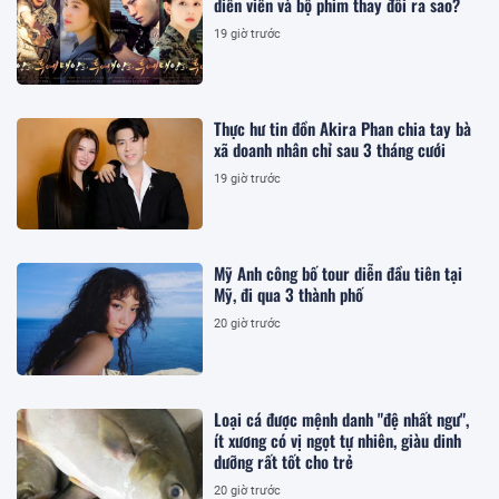
diễn viên và bộ phim thay đổi ra sao?
19 giờ trước
Thực hư tin đồn Akira Phan chia tay bà
xã doanh nhân chỉ sau 3 tháng cưới
19 giờ trước
Mỹ Anh công bố tour diễn đầu tiên tại
Mỹ, đi qua 3 thành phố
20 giờ trước
Loại cá được mệnh danh "đệ nhất ngư",
ít xương có vị ngọt tự nhiên, giàu dinh
dưỡng rất tốt cho trẻ
20 giờ trước