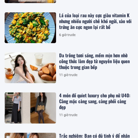
Lá của loại rau này cực giàu vitamin K
nhưng nhiều người chê khó ngửi, xào với
trứng ăn cực ngon lại rất bổ
6 giờ trước
Da trông tươi sáng, mềm mịn hơn nhờ
công thức làm đẹp từ nguyên liệu quen
thuộc trong gian bếp
11 giờ trước
4 món đồ quiet luxury cho phụ nữ U40:
Càng mặc càng sang, càng phối càng
đẹp
11 giờ trước
Trắc nghiệm: Bạn có đủ tinh ý để nhận