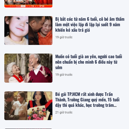
Bị bắt cóc từ năm 6 tuổi, cô bé âm thầm
làm một việc lặp đi lặp lại suốt 9 năm
khiến kẻ xấu trả giá
19 giờ trước
Muốn có tuổi già an yên, người cao tuổi
nên chuẩn bị cho mình 6 điều này từ
sớm
19 giờ trước
Bé gái TP.HCM rất xinh được Trấn
Thành, Trường Giang quý mến, 15 tuổi
dậy thì quá khác, học trường trăm
triệu/năm
21 giờ trước