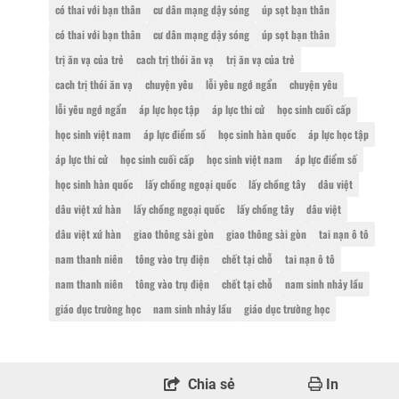
có thai với bạn thân
cư dân mạng dậy sóng
úp sọt bạn thân
có thai với bạn thân
cư dân mạng dậy sóng
úp sọt bạn thân
trị ăn vạ của trẻ
cach trị thói ăn vạ
trị ăn vạ của trẻ
cach trị thói ăn vạ
chuyện yêu
lỗi yêu ngớ ngẩn
chuyện yêu
lỗi yêu ngớ ngẩn
áp lực học tập
áp lực thi cử
học sinh cuối cấp
học sinh việt nam
áp lực điểm số
học sinh hàn quốc
áp lực học tập
áp lực thi cử
học sinh cuối cấp
học sinh việt nam
áp lực điểm số
học sinh hàn quốc
lấy chồng ngoại quốc
lấy chồng tây
dâu việt
dâu việt xứ hàn
lấy chồng ngoại quốc
lấy chồng tây
dâu việt
dâu việt xứ hàn
giao thông sài gòn
giao thông sài gòn
tai nạn ô tô
nam thanh niên
tông vào trụ điện
chết tại chỗ
tai nạn ô tô
nam thanh niên
tông vào trụ điện
chết tại chỗ
nam sinh nhảy lầu
giáo dục trường học
nam sinh nhảy lầu
giáo dục trường học
Chia sẻ
In