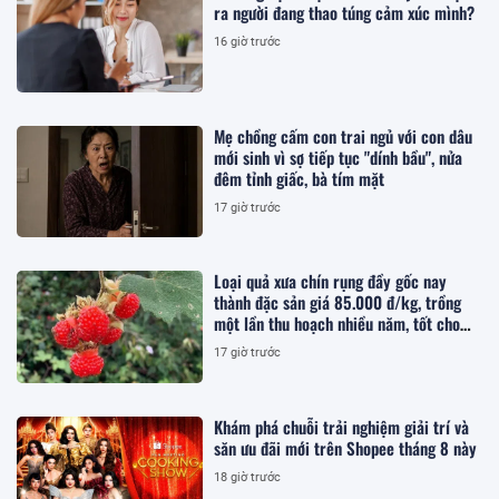
ra người đang thao túng cảm xúc mình?
16 giờ trước
Mẹ chồng cấm con trai ngủ với con dâu
mới sinh vì sợ tiếp tục "dính bầu", nửa
đêm tỉnh giấc, bà tím mặt
17 giờ trước
Loại quả xưa chín rụng đầy gốc nay
thành đặc sản giá 85.000 đ/kg, trồng
một lần thu hoạch nhiều năm, tốt cho
sức khỏe
17 giờ trước
Khám phá chuỗi trải nghiệm giải trí và
săn ưu đãi mới trên Shopee tháng 8 này
18 giờ trước