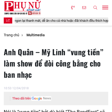
 thanh mát, dễ ăn cho cả nhà hoặc đãi khách đều thích hợp
Thực hư ti
Trang chủ
Multimedia
Anh Quân – Mỹ Linh “vung tiền”
làm show để đòi công bằng cho
ban nhạc
10:53 12/04/2018
Theo dõi trên
Nói là “vung tiền” bởi dù biết “The BandFest” sẽ