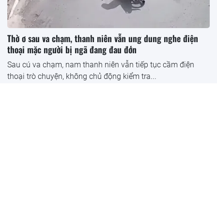
Thờ ơ sau va chạm, thanh niên vẫn ung dung nghe điện
thoại mặc người bị ngã đang đau đớn
Sau cú va chạm, nam thanh niên vẫn tiếp tục cầm điện
thoại trò chuyện, không chủ động kiểm tra...
Talkshow bác sĩ Nguyễn Đình Dương: Sai lầm khi chọn bác sĩ
thẩm mỹ
Talkshow bác sĩ CK1 Nguyễn Đình Dương: Ca mũi đẹp được
quyết định từ đâu?
Video thót tim: Cha lấy thân che con giữa lúc tàu lăn bánh