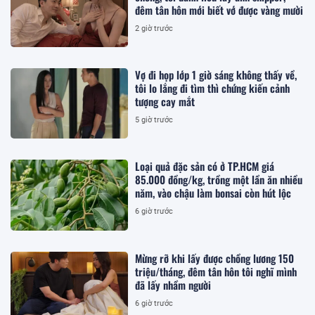
đêm tân hôn mới biết vớ được vàng mười
2 giờ trước
Vợ đi họp lớp 1 giờ sáng không thấy về,
tôi lo lắng đi tìm thì chứng kiến cảnh
tượng cay mắt
5 giờ trước
Loại quả đặc sản có ở TP.HCM giá
85.000 đồng/kg, trồng một lần ăn nhiều
năm, vào chậu làm bonsai còn hút lộc
6 giờ trước
Mừng rỡ khi lấy được chồng lương 150
triệu/tháng, đêm tân hôn tôi nghĩ mình
đã lấy nhầm người
6 giờ trước