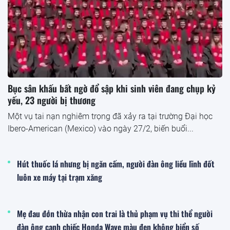
Bục sân khấu bất ngờ đổ sập khi sinh viên đang chụp kỷ
yếu, 23 người bị thương
Một vụ tai nạn nghiêm trọng đã xảy ra tại trường Đại học
Ibero-American (Mexico) vào ngày 27/2, biến buổi...
Hút thuốc lá nhưng bị ngăn cấm, người đàn ông liều lĩnh đốt
luôn xe máy tại trạm xăng
Mẹ đau đớn thừa nhận con trai là thủ phạm vụ thi thể người
đàn ông cạnh chiếc Honda Wave màu đen không biển số