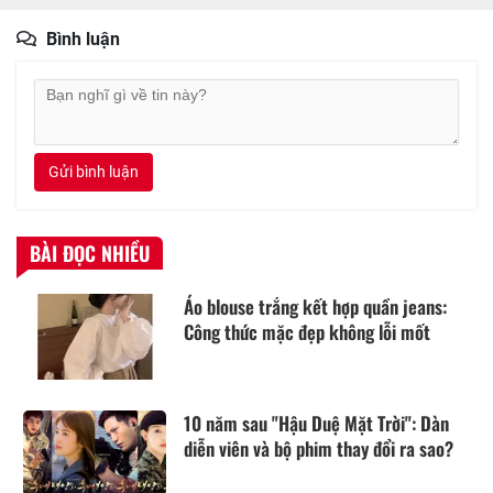
Bình luận
Gửi bình luận
BÀI ĐỌC NHIỀU
Áo blouse trắng kết hợp quần jeans:
Công thức mặc đẹp không lỗi mốt
10 năm sau "Hậu Duệ Mặt Trời": Dàn
diễn viên và bộ phim thay đổi ra sao?