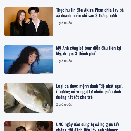
Thực hư tin đồn Akira Phan chia tay bà
xã doanh nhân chỉ sau 3 tháng cưới
1 giờ trước
Mỹ Anh công bố tour diễn đầu tiên tại
Mỹ, đi qua 3 thành phố
1 giờ trước
Loại cá được mệnh danh "đệ nhất ngư",
ít xương có vị ngọt tự nhiên, giàu dinh
dưỡng rất tốt cho trẻ
2 giờ trước
U40 ngày nào cũng bị cả họ giục lấy
chồng, tôi đánh liều lấy anh shipper,