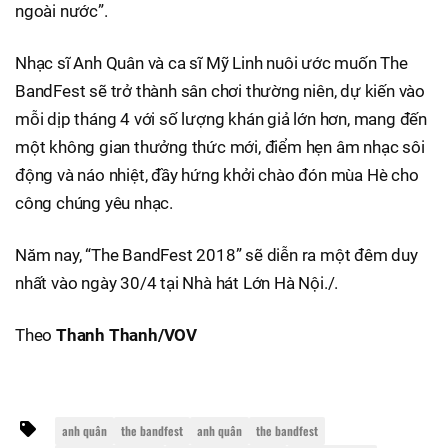
ngoài nước”.
Nhạc sĩ Anh Quân và ca sĩ Mỹ Linh nuôi ước muốn The
BandFest sẽ trở thành sân chơi thường niên, dự kiến vào
mỗi dịp tháng 4 với số lượng khán giả lớn hơn, mang đến
một không gian thưởng thức mới, điểm hẹn âm nhạc sôi
động và náo nhiệt, đầy hứng khởi chào đón mùa Hè cho
công chúng yêu nhạc.
Năm nay, “The BandFest 2018” sẽ diễn ra một đêm duy
nhất vào ngày 30/4 tại Nhà hát Lớn Hà Nội./.
Theo
Thanh Thanh/VOV
anh quân
the bandfest
anh quân
the bandfest