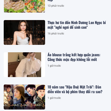
13 phút trước
Thực hư tin đồn Ninh Dương Lan Ngọc bí
mật "nghỉ ngơi để sinh con"
16 phút trước
Áo blouse trắng kết hợp quần jeans:
Công thức mặc đẹp không lỗi mốt
1 giờ trước
10 năm sau "Hậu Duệ Mặt Trời": Dàn
diễn viên và bộ phim thay đổi ra sao?
1 giờ trước