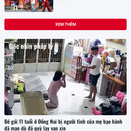
XEM THÊM
Góc nhìn pháp lý
Bé gái 11 tuổi ở Đồng Nai bị người tình của mẹ bạo hành
dã man dù đã quỳ lạy van xin