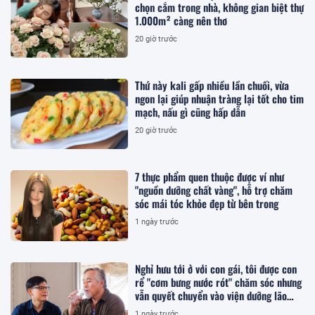
chọn cắm trong nhà, không gian biệt thự
1.000m² càng nên thơ
20 giờ trước
Thứ này kali gấp nhiều lần chuối, vừa
ngon lại giúp nhuận tràng lại tốt cho tim
mạch, nấu gì cũng hấp dẫn
20 giờ trước
7 thực phẩm quen thuộc được ví như
"nguồn dưỡng chất vàng", hỗ trợ chăm
sóc mái tóc khỏe đẹp từ bên trong
1 ngày trước
Nghỉ hưu tới ở với con gái, tôi được con
rể "cơm bưng nước rót" chăm sóc nhưng
vẫn quyết chuyển vào viện dưỡng lão
sống
1 ngày trước