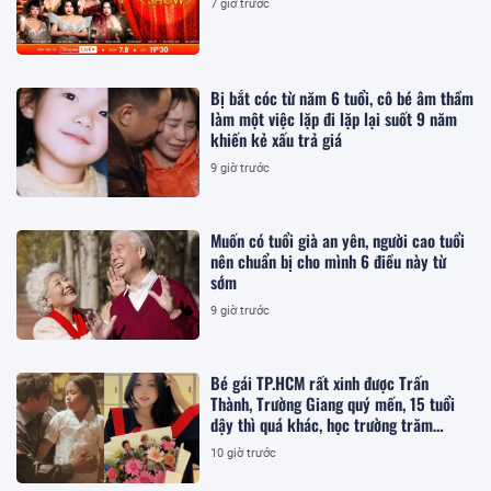
7 giờ trước
Bị bắt cóc từ năm 6 tuổi, cô bé âm thầm
làm một việc lặp đi lặp lại suốt 9 năm
khiến kẻ xấu trả giá
9 giờ trước
Muốn có tuổi già an yên, người cao tuổi
nên chuẩn bị cho mình 6 điều này từ
sớm
9 giờ trước
Bé gái TP.HCM rất xinh được Trấn
Thành, Trường Giang quý mến, 15 tuổi
dậy thì quá khác, học trường trăm
triệu/năm
10 giờ trước