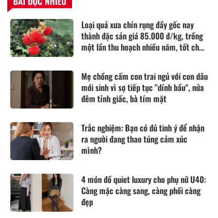
BÀI ĐỌC NHIỀU
Loại quả xưa chín rụng đầy gốc nay
thành đặc sản giá 85.000 đ/kg, trồng
một lần thu hoạch nhiều năm, tốt cho
sức khỏe
Mẹ chồng cấm con trai ngủ với con dâu
mới sinh vì sợ tiếp tục "dính bầu", nửa
đêm tỉnh giấc, bà tím mặt
Trắc nghiệm: Bạn có đủ tinh ý để nhận
ra người đang thao túng cảm xúc
mình?
4 món đồ quiet luxury cho phụ nữ U40:
Càng mặc càng sang, càng phối càng
đẹp