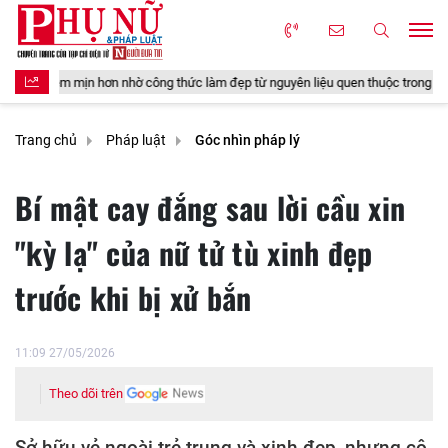
 nhờ công thức làm đẹp từ nguyên liệu quen thuộc trong gian bếp
4 m
Trang chủ
Pháp luật
Góc nhìn pháp lý
Bí mật cay đắng sau lời cầu xin
"kỳ lạ" của nữ tử tù xinh đẹp
trước khi bị xử bắn
11:09 27/05/2026
Theo dõi trên
Sở hữu vẻ ngoài trẻ trung và xinh đẹp, nhưng cô