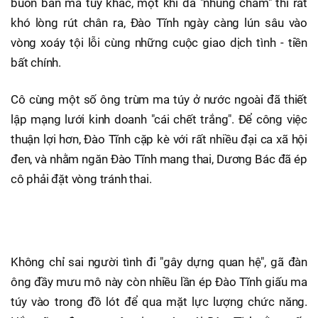
buôn bán ma túy khác, một khi đã "nhúng chàm" thì rất
khó lòng rút chân ra, Đào Tĩnh ngày càng lún sâu vào
vòng xoáy tội lỗi cùng những cuộc giao dịch tình - tiền
bất chính.
Cô cùng một số ông trùm ma túy ở nước ngoài đã thiết
lập mạng lưới kinh doanh "cái chết trắng". Để công việc
thuận lợi hơn, Đào Tĩnh cặp kè với rất nhiều đại ca xã hội
đen, và nhằm ngăn Đào Tĩnh mang thai, Dương Bác đã ép
cô phải đặt vòng tránh thai.
Không chỉ sai người tình đi "gây dựng quan hệ", gã đàn
ông đầy mưu mô này còn nhiều lần ép Đào Tĩnh giấu ma
túy vào trong đồ lót để qua mặt lực lượng chức năng.