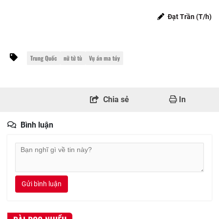
Đạt Trần (T/h)
Trung Quốc
nữ tử tù
Vụ án ma túy
Chia sẻ
In
Bình luận
Gửi bình luận