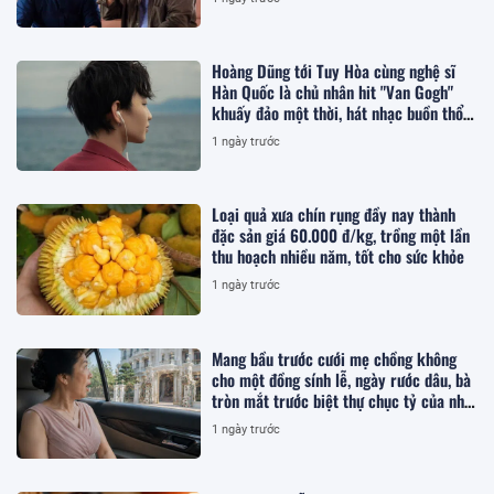
Hoàng Dũng tới Tuy Hòa cùng nghệ sĩ
Hàn Quốc là chủ nhân hit "Van Gogh"
khuấy đảo một thời, hát nhạc buồn thổn
thức
1 ngày trước
Loại quả xưa chín rụng đầy nay thành
đặc sản giá 60.000 đ/kg, trồng một lần
thu hoạch nhiều năm, tốt cho sức khỏe
1 ngày trước
Mang bầu trước cưới mẹ chồng không
cho một đồng sính lễ, ngày rước dâu, bà
tròn mắt trước biệt thự chục tỷ của nhà
tôi
1 ngày trước