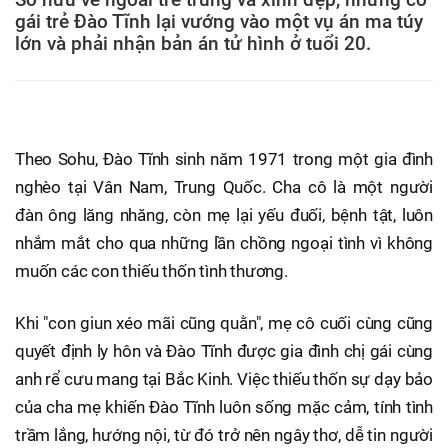
gái trẻ Đào Tĩnh lại vướng vào một vụ án ma túy
lớn và phải nhận bản án tử hình ở tuổi 20.
Theo Sohu, Đào Tĩnh sinh năm 1971 trong một gia đình
nghèo tại Vân Nam, Trung Quốc. Cha cô là một người
đàn ông lăng nhăng, còn mẹ lại yếu đuối, bệnh tật, luôn
nhắm mắt cho qua những lần chồng ngoại tình vì không
muốn các con thiếu thốn tình thương.
Khi "con giun xéo mãi cũng quằn", mẹ cô cuối cùng cũng
quyết định ly hôn và Đào Tĩnh được gia đình chị gái cùng
anh rể cưu mang tại Bắc Kinh. Việc thiếu thốn sự dạy bảo
của cha mẹ khiến Đào Tĩnh luôn sống mặc cảm, tính tình
trầm lắng, hướng nội, từ đó trở nên ngây thơ, dễ tin người