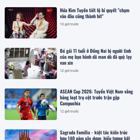
Hứa Kim Tuyền tiết lộ bí quyết "chạm
vào đâu cũng thành hit"
10 giờ trước
Bé gái 11 tuổi ở Đồng Nai bị người tình
của mẹ bạo hành dã man dù đã quỳ lạy
van xin
12 giờ trước
ASEAN Cup 2026: Tuyển Việt Nam vắng
hàng loạt trụ cột trước trận gặp
Campuchia
12 giờ trước
Sagrada Família - kiệt tác kiến trúc
hơn 140 năm xây dựng, biểu tượng bất