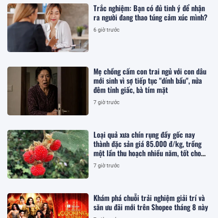
Trắc nghiệm: Bạn có đủ tinh ý để nhận
ra người đang thao túng cảm xúc mình?
6 giờ trước
Mẹ chồng cấm con trai ngủ với con dâu
mới sinh vì sợ tiếp tục "dính bầu", nửa
đêm tỉnh giấc, bà tím mặt
7 giờ trước
Loại quả xưa chín rụng đầy gốc nay
thành đặc sản giá 85.000 đ/kg, trồng
một lần thu hoạch nhiều năm, tốt cho
sức khỏe
7 giờ trước
Khám phá chuỗi trải nghiệm giải trí và
săn ưu đãi mới trên Shopee tháng 8 này