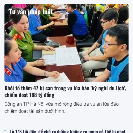
Tư vấn pháp luật
Khởi tố thêm 47 bị can trong vụ lừa bán 'kỳ nghỉ du lịch',
chiếm đoạt 188 tỷ đồng
Công an TP Hà Nội vừa mở rộng điều tra vụ án lừa đảo
chiếm đoạt tài sản dưới hình...
Từ 1/8 tới đây, để chó ra đường không rọ mõm có thể bị phạt