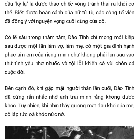
cầu "kỳ lạ" là được tháo chiếc vòng tránh thai ra khỏi cơ
thể. Biết được hoàn cảnh của nữ tử tù, các công tố viên
đã đồng ý với nguyện vọng cuối cùng của cô.
Có lẽ sâu trong thâm tâm, Đào Tĩnh chỉ mong mỏi kiếp
sau được một lần làm vợ, làm mẹ, có một gia đình hạnh
phúc ấm êm của riêng mình chứ không phải lún sâu vào
thứ tình yêu nhơ nhuốc và tội lỗi khiến cô vùi chôn cả
cuộc đời.
Bên cạnh đó, khi gặp mặt người thân lần cuối, Đào Tĩnh
đã cứng rắn nhắc nhở anh trai mình rằng không được
khóc. Tuy nhiên, khi nhìn thấy gương mặt đau khổ của mẹ,
cô lập tức oà khóc nức nở.