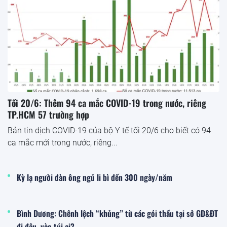
Tối 20/6: Thêm 94 ca mắc COVID-19 trong nước, riêng
TP.HCM 57 trường hợp
Bản tin dịch COVID-19 của bộ Y tế tối 20/6 cho biết có 94
ca mắc mới trong nước, riêng...
Kỳ lạ người đàn ông ngủ li bì đến 300 ngày/năm
Bình Dương: Chênh lệch “khủng” từ các gói thầu tại sở GD&ĐT
đi đâu, vào túi ai?