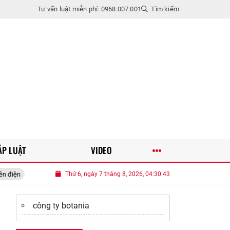
Tư vấn luật miễn phí: 0968.007.001
Tìm kiếm
ÁP LUẬT
VIDEO
ua na chọn quả mắt dẹt hay lồi thì ngọt, người bán mách điều này quả nào cũng ch
Thứ 6, ngày 7 tháng 8, 2026, 04:30:44
công ty botania