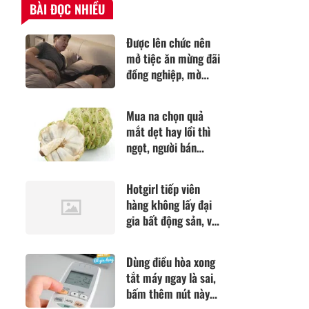
BÀI ĐỌC NHIỀU
Được lên chức nên
mở tiệc ăn mừng đãi
đồng nghiệp, mờ
sáng tỉnh dậy tôi
thót tim khi thấy
Mua na chọn quả
người bên cạnh
mắt dẹt hay lồi thì
ngọt, người bán
mách điều này quả
nào cũng chín tới, lại
Hotgirl tiếp viên
chẳng lo có giòi
hàng không lấy đại
gia bất động sản, vừa
sinh con thứ 4 vẫn
đẹp nõn nà, có 1
Dùng điều hòa xong
triệu người yêu thích
tắt máy ngay là sai,
bấm thêm nút này