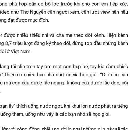
ông phù hợp cần có bộ lọc trước khi cho con em tiếp xúc.
ideo như Thơ Nguyễn cần người xem, cần lượt view nên nếu
ông đạt được mục đích.
 được nhiều thiếu nhi và cha mẹ theo dõi kênh. Hiện kênh
 8,7 triệu lượt đăng ký theo dõi, đứng top đầu những kênh
dõi ở Việt Nam.
ng tải clip trên tay ôm một con búp bê, tay kia cầm chiếc
i thiệu có nhiều bạn nhỏ nhờ xin vía học giỏi. “Giờ con cầu
ếu mà con cầu được lắc ngang, không cầu được lắc dọc, nói
.
bạn ấy” thích uống nước ngọt, khi khui lon nước phát ra tiếng
” uống tham, uống như vậy là các bạn nhỏ sẽ học giỏi.
lớn với cộng đồng, nhiều người lo ngại những clip này sẽ tác