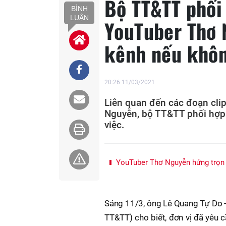
Bộ TT&TT phối
BÌNH
LUẬN
YouTuber Thơ 
kênh nếu khôn
20:26 11/03/2021
Liên quan đến các đoạn clip
Nguyễn, bộ TT&TT phối hợp
việc.
YouTuber Thơ Nguyễn hứng trọn "
Sáng 11/3, ông Lê Quang Tự Do - 
TT&TT) cho biết, đơn vị đã yêu 