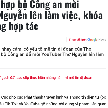
 hợp bộ Công an mời
Nguyễn lên làm việc, khóa
g hợp tác
Theo dõi trên
 nhạy cảm, có yếu tố mê tín dị đoan của Thơ
 bộ Công an đã mời YouTuber Thơ Nguyễn lên làm
gạch đá" sau clip thực hiện những hành vi mê tín dị đoan
Cục phó cục Phát thanh truyền hình và Thông tin điện tử (bộ
cầu Tik Tok và YouTube gỡ những nội dung vi phạm liên quan