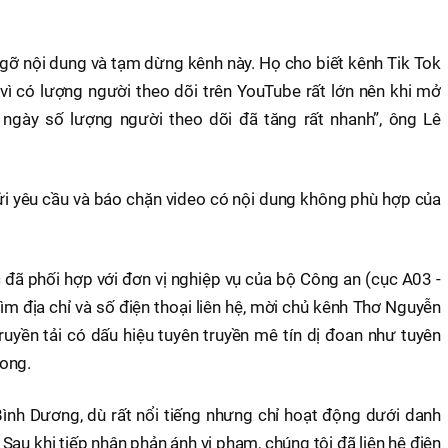
o gỡ nội dung và tạm dừng kênh này. Họ cho biết kênh Tik Tok
 có lượng người theo dõi trên YouTube rất lớn nên khi mở
3 ngày số lượng người theo dõi đã tăng rất nhanh”, ông Lê
i yêu cầu và báo chặn video có nội dung không phù hợp của
đã phối hợp với đơn vị nghiệp vụ của bộ Công an (cục A03 -
tìm địa chỉ và số điện thoại liên hệ, mời chủ kênh Thơ Nguyễn
truyền tải có dấu hiệu tuyên truyền mê tín dị đoan như tuyên
ong.
ình Dương, dù rất nổi tiếng nhưng chỉ hoạt động dưới danh
Sau khi tiếp nhận phản ánh vi phạm, chúng tôi đã liên hệ điện