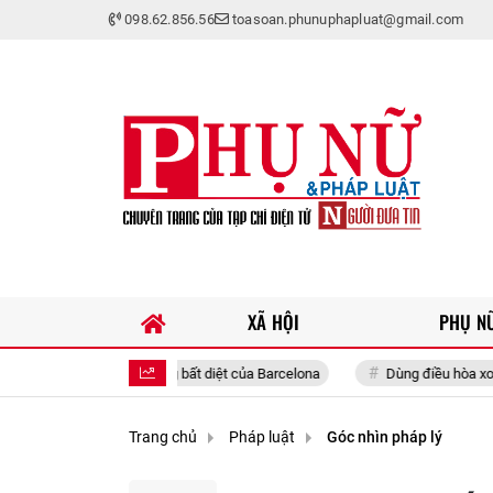
098.62.856.56
toasoan.phunuphapluat@gmail.com
XÃ HỘI
PHỤ NỮ
biểu tượng bất diệt của Barcelona
Dùng điều hòa xong tắt máy ngay là s
Trang chủ
Pháp luật
Góc nhìn pháp lý