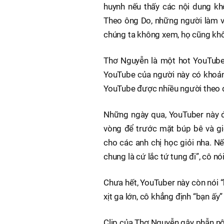
huynh nếu thấy các nội dung kh
Theo ông Do, những người làm v
chúng ta không xem, họ cũng kh
Thơ Nguyễn là một hot YouTuber
YouTube của người này có khoảng
YouTube được nhiều người theo 
Những ngày qua, YouTuber này đă
vòng để trước mặt búp bê và giớ
cho các anh chị học giỏi nha. N
chung là cứ lắc tứ tung đi”, cô nói
Chưa hết, YouTuber này còn nói “
xịt ga lớn, cô khẳng định “bạn ấy
Clip của Thơ Nguyễn gây phẫn nộ 