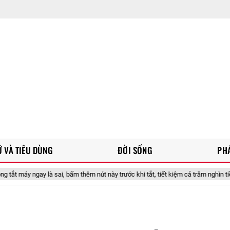
 VÀ TIÊU DÙNG
ĐỜI SỐNG
PH
ai, bấm thêm nút này trước khi tắt, tiết kiệm cả trăm nghìn tiền điện
M