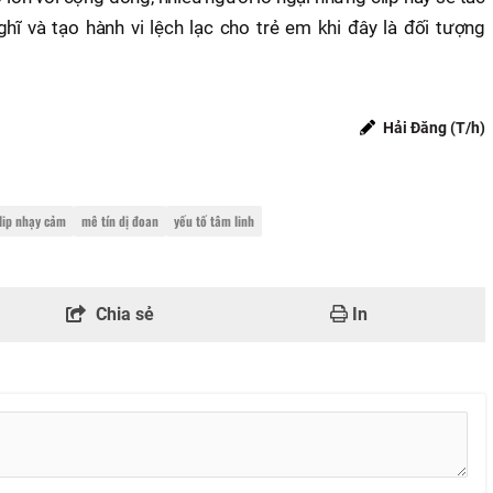
ĩ và tạo hành vi lệch lạc cho trẻ em khi đây là đối tượng
Hải Đăng (T/h)
lip nhạy cảm
mê tín dị đoan
yếu tố tâm linh
Chia sẻ
In