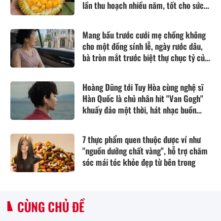
lần thu hoạch nhiều năm, tốt cho sức
khỏe
Mang bầu trước cưới mẹ chồng không
cho một đồng sính lễ, ngày rước dâu,
bà tròn mắt trước biệt thự chục tỷ của
nhà tôi
Hoàng Dũng tới Tuy Hòa cùng nghệ sĩ
Hàn Quốc là chủ nhân hit "Van Gogh"
khuấy đảo một thời, hát nhạc buồn
thổn thức
7 thực phẩm quen thuộc được ví như
"nguồn dưỡng chất vàng", hỗ trợ chăm
sóc mái tóc khỏe đẹp từ bên trong
CÙNG CHỦ ĐỀ