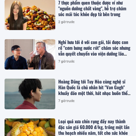
7 thực phẩm quen thuộc được ví như
"nguồn dưỡng chất vàng", hỗ trợ chăm
sóc mái tóc khỏe đẹp từ bên trong
2 giờ trước
Nghỉ hưu tới ở với con gái, tôi được con
rể "cơm bưng nước rót" chăm sóc nhưng
vẫn quyết chuyển vào viện dưỡng lão
sống
7 giờ trước
Hoàng Dũng tới Tuy Hòa cùng nghệ sĩ
Hàn Quốc là chủ nhân hit "Van Gogh"
khuấy đảo một thời, hát nhạc buồn thổn
thức
7 giờ trước
Loại quả xưa chín rụng đầy nay thành
đặc sản giá 60.000 đ/kg, trồng một lần
thu hoạch nhiều năm, tốt cho sức khỏe