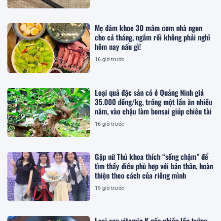
Mẹ đảm khoe 30 mâm cơm nhà ngon
cho cả tháng, ngắm rồi không phải nghĩ
hôm nay nấu gì!
16 giờ trước
Loại quả đặc sản có ở Quảng Ninh giá
35.000 đồng/kg, trồng một lần ăn nhiều
năm, vào chậu làm bonsai giúp chiêu tài
16 giờ trước
Gặp nữ Thủ khoa thích “sống chậm” để
tìm thấy điều phù hợp với bản thân, hoàn
thiện theo cách của riêng mình
19 giờ trước
Loại rau vitamin K gấp nhiều lần trứng