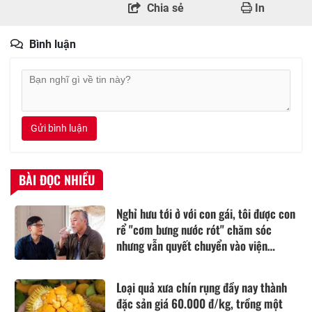
Chia sẻ
In
Bình luận
Gửi bình luận
BÀI ĐỌC NHIỀU
Nghỉ hưu tới ở với con gái, tôi được con
rể "cơm bưng nước rót" chăm sóc
nhưng vẫn quyết chuyển vào viện
dưỡng lão sống
Loại quả xưa chín rụng đầy nay thành
đặc sản giá 60.000 đ/kg, trồng một