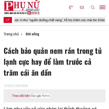
ưỡng chất vàng", hỗ trợ chăm sóc mái tóc khỏe đẹp từ bên trong
Nghỉ 
Trang chủ
Đời sống
Cách bảo quản nem rán trong tủ
lạnh cực hay để làm trước cả
trăm cái ăn dần
13:35 21/05/2026
Theo dõi trên
Làm như vậy sẽ vừa nhàn lại thỉnh thoảng có