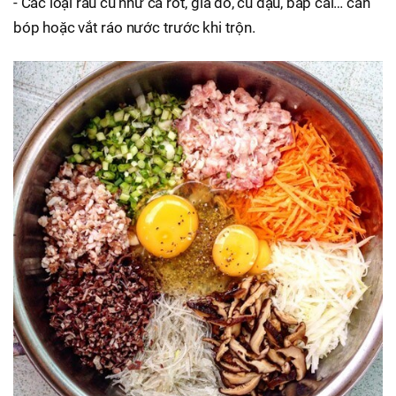
- Các loại rau củ như cà rốt, giá đỗ, củ đậu, bắp cải… cần
bóp hoặc vắt ráo nước trước khi trộn.