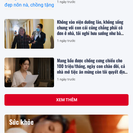
1 ngày trước
Không vào viện dưỡng lão, không sống
chung với con cái cũng chẳng phải cô
đơn ở nhà, tôi nghỉ hưu sướng như bà
hoàng ở nơi này!
1 ngày trước
Mang bầu được chồng cưng chiều cho
100 triệu/tháng, ngày con chào đời, cả
nhà mở tiệc ăn mừng còn tôi quyết định
ly hôn
1 ngày trước
XEM THÊM
Sức khỏe