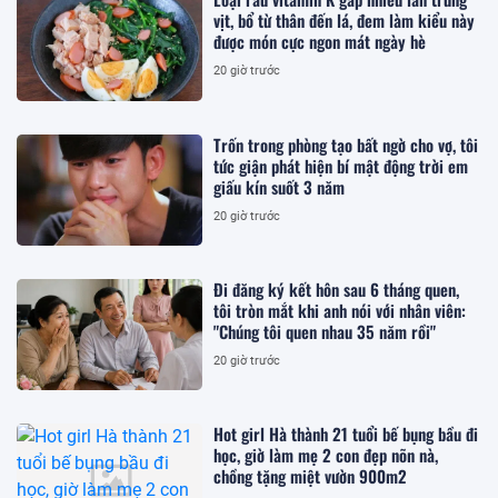
vịt, bổ từ thân đến lá, đem làm kiểu này
được món cực ngon mát ngày hè
20 giờ trước
Trốn trong phòng tạo bất ngờ cho vợ, tôi
tức giận phát hiện bí mật động trời em
giấu kín suốt 3 năm
20 giờ trước
Đi đăng ký kết hôn sau 6 tháng quen,
tôi tròn mắt khi anh nói với nhân viên:
"Chúng tôi quen nhau 35 năm rồi"
20 giờ trước
Hot girl Hà thành 21 tuổi bế bụng bầu đi
học, giờ làm mẹ 2 con đẹp nõn nà,
chồng tặng miệt vườn 900m2