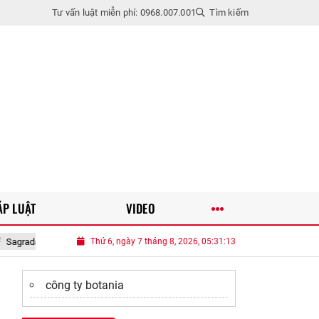
Tư vấn luật miễn phí: 0968.007.001
Tìm kiếm
ÁP LUẬT
VIDEO
kiệt tác kiến trúc hơn 140 năm xây dựng, biểu tượng bất diệt của Barcelona
Thứ 6, ngày 7 tháng 8, 2026, 05:31:14
công ty botania