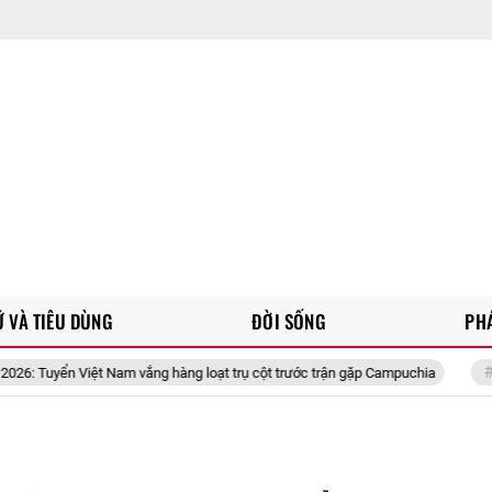
 VÀ TIÊU DÙNG
ĐỜI SỐNG
PH
 vắng hàng loạt trụ cột trước trận gặp Campuchia
Sagrada Família - 