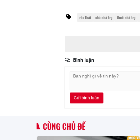
rác thải
chủ nhà trọ
thuê nhà trọ
Bình luận
Gửi bình luận
CÙNG CHỦ ĐỀ