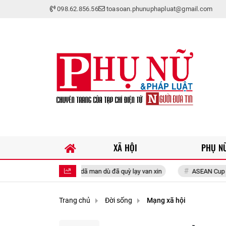
098.62.856.56
toasoan.phunuphapluat@gmail.com
XÃ HỘI
PHỤ NỮ
bạo hành dã man dù đã quỳ lạy van xin
ASEAN Cup 2026: Tuyển Việt Nam
Trang chủ
Đời sống
Mạng xã hội