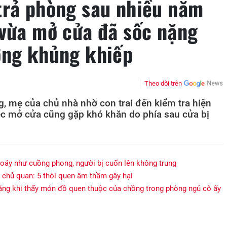
trả phòng sau nhiều năm
 vừa mở cửa đã sốc nặng
ợng khủng khiếp
Theo dõi trên
g, mẹ của chủ nhà nhờ con trai đến kiểm tra hiện
iệc mở cửa cũng gặp khó khăn do phía sau cửa bị
xoáy như cuồng phong, người bị cuốn lên không trung
chủ quan: 5 thói quen âm thầm gây hại
lặng khi thấy món đồ quen thuộc của chồng trong phòng ngủ cô ấy