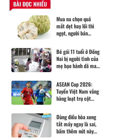
BÀI ĐỌC NHIỀU
Mua na chọn quả
mắt dẹt hay lồi thì
ngọt, người bán
mách điều này quả
nào cũng chín tới, lại
Bé gái 11 tuổi ở Đồng
chẳng lo có giòi
Nai bị người tình của
mẹ bạo hành dã man
dù đã quỳ lạy van xin
ASEAN Cup 2026:
Tuyển Việt Nam vắng
hàng loạt trụ cột
trước trận gặp
Campuchia
Dùng điều hòa xong
tắt máy ngay là sai,
bấm thêm nút này