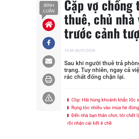
Cặp vợ chồng 
BÌNH
LUẬN
thuê, chủ nhà
trước cảnh tư
14:46 08/07/2026
Sau khi người thuê trả phòn
trạng. Tuy nhiên, ngay cả v
rác chất đống chặn lại.
Clip: Hãi hùng khoảnh khắc lốc 
Rụng tóc nhiều vào mùa hè đừng 
Đến nhà bạn thân chơi, tôi chết 
rồi nhận cái kết ê chề