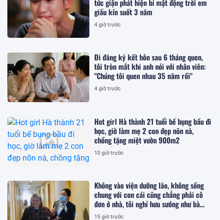
tức giận phát hiện bí mật động trời em
giấu kín suốt 3 năm
4 giờ trước
Đi đăng ký kết hôn sau 6 tháng quen,
tôi tròn mắt khi anh nói với nhân viên:
"Chúng tôi quen nhau 35 năm rồi"
4 giờ trước
Hot girl Hà thành 21 tuổi bế bụng bầu đi
học, giờ làm mẹ 2 con đẹp nõn nà,
chồng tặng miệt vườn 900m2
10 giờ trước
Không vào viện dưỡng lão, không sống
chung với con cái cũng chẳng phải cô
đơn ở nhà, tôi nghỉ hưu sướng như bà
hoàng ở nơi này!
15 giờ trước