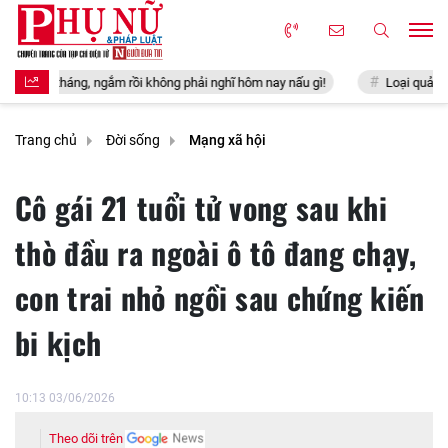
g phải nghĩ hôm nay nấu gì!
Loại quả đặc sản có ở Quảng Ninh giá 35
Trang chủ
Đời sống
Mạng xã hội
Cô gái 21 tuổi tử vong sau khi
thò đầu ra ngoài ô tô đang chạy,
con trai nhỏ ngồi sau chứng kiến
bi kịch
10:13 03/06/2026
Theo dõi trên