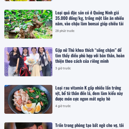
Loại quả đặc sản có ở Quảng Ninh giá
35.000 đồng/kg, trồng một lần ăn nhiều
năm, vào chậu làm bonsai giúp chiêu tài
28 phút trước
Gặp nữ Thủ khoa thích “sống chậm” để
tìm thấy điều phù hợp với bản thân, hoàn
thiện theo cách của riêng mình
3 giờ trước
Loại rau vitamin K gấp nhiều lần trứng
vịt, bổ từ thân đến lá, đem làm kiểu này
được món cực ngon mát ngày hè
4 giờ trước
Trốn trong phòng tạo bất ngờ cho vợ, tôi