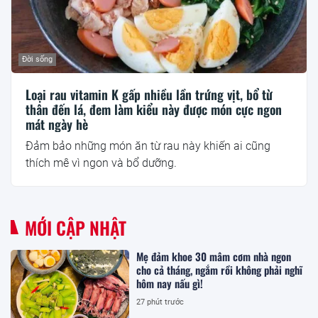
Đời sống
Loại rau vitamin K gấp nhiều lần trứng vịt, bổ từ
thân đến lá, đem làm kiểu này được món cực ngon
mát ngày hè
Đảm bảo những món ăn từ rau này khiến ai cũng
thích mê vì ngon và bổ dưỡng.
MỚI CẬP NHẬT
Mẹ đảm khoe 30 mâm cơm nhà ngon
cho cả tháng, ngắm rồi không phải nghĩ
hôm nay nấu gì!
27 phút trước