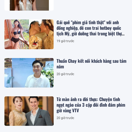
Gái quê "phim giả tình thật" với anh
đồng nghiệp, đẻ con trai hotboy quốc
tịch Mỹ, giờ dưỡng thai trong biệt thự
200m2 ở TP.HCM
19 giờ trước
Thuần Chay kết nối khách hàng sau tám
năm
20 giờ trước
Từ màn ảnh ra đời thực: Chuyện tình
ngọt ngào của 3 cặp đôi đình đám phim
giờ vàng VTV
20 giờ trước