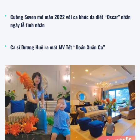
Cường Seven mở màn 2022 với ca khúc da diết “Oscar" nhân
ngày lễ tình nhân
Ca sĩ Dương Huệ ra mắt MV Tết “Đoản Xuân Ca”