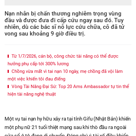
Nạn nhân bị chấn thương nghiêm trọng vùng
đầu và được đưa đi cấp cứu ngay sau đó. Tuy
nhiên, dù các bác sĩ nỗ lực cứu chữa, cô đã tử
vong sau khoảng 9 giờ điều trị.
Từ 1/7/2026, cán bộ, công chức tài năng có thể được
hưởng phụ cấp tới 300% lương
Chồng vừa mất vì tai nạn 10 ngày, mẹ chồng đã vội làm
một việc khiến tôi đau điếng
Vòng Tài Năng Đại Sứ: Top 20 Ams Ambassador tự tin thể
hiện tài năng nghệ thuật
Một vụ tai nạn hy hữu xảy ra tại tỉnh Gifu (Nhật Bản) khiến
một phụ nữ 21 tuổi thiệt mạng sau khi thò đầu ra ngoài
cửa sổ ô tô đang di chuyển. Đáng chú ý, tài xế điều khiển