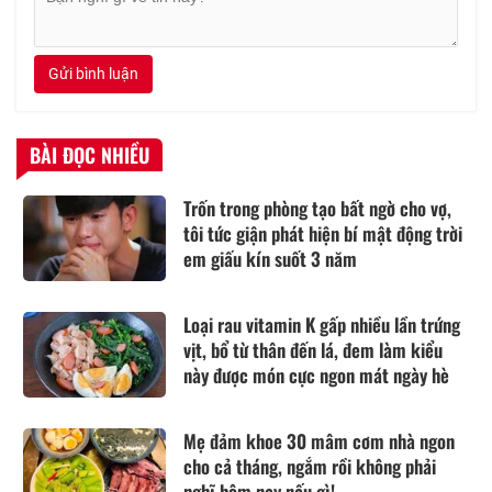
Gửi bình luận
BÀI ĐỌC NHIỀU
Trốn trong phòng tạo bất ngờ cho vợ,
tôi tức giận phát hiện bí mật động trời
em giấu kín suốt 3 năm
Loại rau vitamin K gấp nhiều lần trứng
vịt, bổ từ thân đến lá, đem làm kiểu
này được món cực ngon mát ngày hè
Mẹ đảm khoe 30 mâm cơm nhà ngon
cho cả tháng, ngắm rồi không phải
nghĩ hôm nay nấu gì!