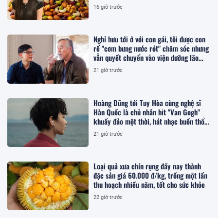
16 giờ trước
Nghỉ hưu tới ở với con gái, tôi được con
rể "cơm bưng nước rót" chăm sóc nhưng
vẫn quyết chuyển vào viện dưỡng lão
sống
21 giờ trước
Hoàng Dũng tới Tuy Hòa cùng nghệ sĩ
Hàn Quốc là chủ nhân hit "Van Gogh"
khuấy đảo một thời, hát nhạc buồn thổn
thức
21 giờ trước
Loại quả xưa chín rụng đầy nay thành
đặc sản giá 60.000 đ/kg, trồng một lần
thu hoạch nhiều năm, tốt cho sức khỏe
22 giờ trước