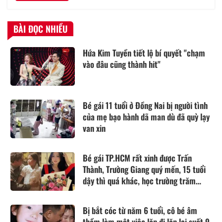
BÀI ĐỌC NHIỀU
Hứa Kim Tuyền tiết lộ bí quyết "chạm
vào đâu cũng thành hit"
Bé gái 11 tuổi ở Đồng Nai bị người tình
của mẹ bạo hành dã man dù đã quỳ lạy
van xin
Bé gái TP.HCM rất xinh được Trấn
Thành, Trường Giang quý mến, 15 tuổi
dậy thì quá khác, học trường trăm
triệu/năm
Bị bắt cóc từ năm 6 tuổi, cô bé âm
thầm làm một việc lặp đi lặp lại suốt 9