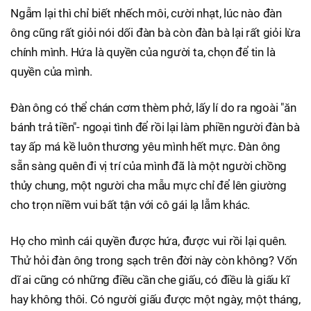
Ngẫm lại thì chỉ biết nhếch môi, cười nhạt, lúc nào đàn
ông cũng rất giỏi nói dối đàn bà còn đàn bà lại rất giỏi lừa
chính mình. Hứa là quyền của người ta, chọn để tin là
quyền của mình.
Đàn ông có thể chán cơm thèm phở, lấy lí do ra ngoài "ăn
bánh trả tiền"- ngoại tình để rồi lại làm phiền người đàn bà
tay ấp má kề luôn thương yêu mình hết mực. Đàn ông
sẵn sàng quên đi vị trí của mình đã là một người chồng
thủy chung, một người cha mẫu mực chỉ để lên giường
cho trọn niềm vui bất tận với cô gái lạ lẫm khác.
Họ cho mình cái quyền được hứa, được vui rồi lại quên.
Thử hỏi đàn ông trong sạch trên đời này còn không? Vốn
dĩ ai cũng có những điều cần che giấu, có điều là giấu kĩ
hay không thôi. Có người giấu được một ngày, một tháng,