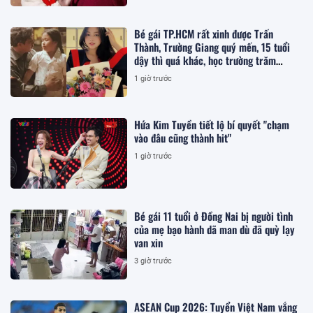
Bé gái TP.HCM rất xinh được Trấn
Thành, Trường Giang quý mến, 15 tuổi
dậy thì quá khác, học trường trăm
triệu/năm
1 giờ trước
Hứa Kim Tuyền tiết lộ bí quyết "chạm
vào đâu cũng thành hit"
1 giờ trước
Bé gái 11 tuổi ở Đồng Nai bị người tình
của mẹ bạo hành dã man dù đã quỳ lạy
van xin
3 giờ trước
ASEAN Cup 2026: Tuyển Việt Nam vắng