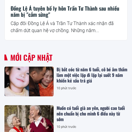
Đồng Lệ Á tuyên bố ly hôn Trần Tư Thành sau nhiều
năm bị "cắm sừng"
Cặp đôi Đồng Lệ Á và Trần Tư Thành xác nhận đã
chấm dứt quan hệ vợ chồng. Những năm...
MỚI CẬP NHẬT
Bị bắt cóc từ năm 6 tuổi, cô bé âm thầm
làm một việc lặp đi lặp lại suốt 9 năm
khiến kẻ xấu trả giá
10 phút trước
Muốn có tuổi già an yên, người cao tuổi
nên chuẩn bị cho mình 6 điều này từ
sớm
10 phút trước