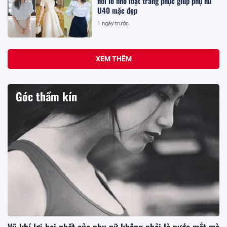
nỗi lo nhờ loạt trang phục giúp phụ nữ
U40 mặc đẹp
1 ngày trước
XEM THÊM
Góc thầm kín
Vũ khí lợi hại nhất của phụ nữ không phải là nước mắt mà