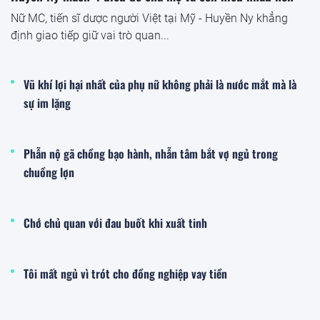
Nữ MC, tiến sĩ dược người Việt tại Mỹ - Huyền Ny khẳng
định giao tiếp giữ vai trò quan...
Vũ khí lợi hại nhất của phụ nữ không phải là nước mắt mà là
sự im lặng
Phẫn nộ gã chồng bạo hành, nhẫn tâm bắt vợ ngủ trong
chuồng lợn
Chớ chủ quan với đau buốt khi xuất tinh
Tôi mất ngủ vì trót cho đồng nghiệp vay tiền