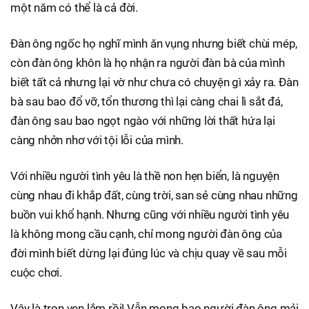
một năm có thể là cả đời.
Đàn ông ngốc họ nghĩ mình ăn vụng nhưng biết chùi mép,
còn đàn ông khôn là họ nhận ra người đàn bà của mình
biết tất cả nhưng lại vờ như chưa có chuyện gì xảy ra. Đàn
bà sau bao đổ vỡ, tổn thương thì lại càng chai lì sắt đá,
đàn ông sau bao ngọt ngào với những lời thất hứa lại
càng nhởn nhơ với tội lỗi của mình.
Với nhiều người tình yêu là thề non hẹn biển, là nguyện
cùng nhau đi khắp đất, cùng trời, san sẻ cùng nhau những
buồn vui khổ hạnh. Nhưng cũng với nhiều người tình yêu
là không mong cầu cạnh, chỉ mong người đàn ông của
đời mình biết dừng lại đúng lúc và chịu quay về sau mỗi
cuộc chơi.
Vậy là trọn vẹn lắm rồi! Vẫn mong bao người đàn ông mải