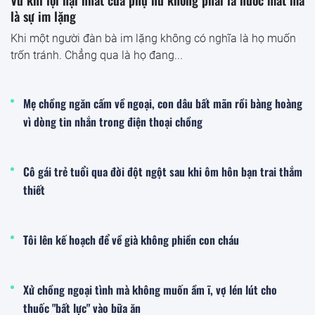
là sự im lặng
Khi một người đàn bà im lặng không có nghĩa là họ muốn
trốn tránh. Chẳng qua là họ đang...
Mẹ chồng ngăn cấm về ngoại, con dâu bất mãn rồi bàng hoàng
vì dòng tin nhắn trong điện thoại chồng
Cô gái trẻ tuổi qua đời đột ngột sau khi ôm hôn bạn trai thắm
thiết
Tôi lên kế hoạch để về già không phiền con cháu
Xử chồng ngoại tình mà không muốn ầm ĩ, vợ lén lút cho
thuốc "bất lực" vào bữa ăn