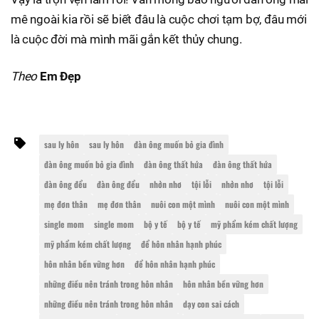
mê ngoài kia rồi sẽ biết đâu là cuộc chơi tạm bợ, đâu mới
là cuộc đời mà mình mãi gắn kết thủy chung.
Theo
Em Đẹp
sau ly hôn
sau ly hôn
đàn ông muốn bỏ gia đình
đàn ông muốn bỏ gia đình
đàn ông thất hứa
đàn ông thất hứa
đàn ông đểu
đàn ông đểu
nhởn nhơ
tội lỗi
nhởn nhơ
tội lỗi
mẹ đơn thân
mẹ đơn thân
nuôi con một mình
nuôi con một mình
single mom
single mom
bộ y tế
bộ y tế
mỹ phẩm kém chất lượng
mỹ phẩm kém chất lượng
để hôn nhân hạnh phúc
hôn nhân bền vững hơn
để hôn nhân hạnh phúc
những điều nên tránh trong hôn nhân
hôn nhân bền vững hơn
những điều nên tránh trong hôn nhân
dạy con sai cách