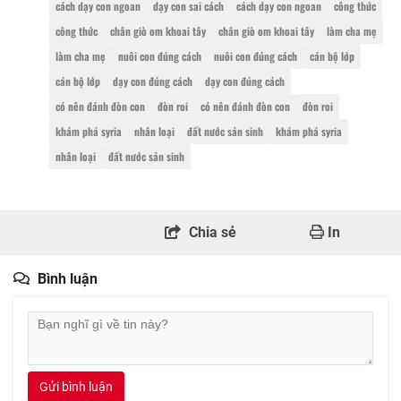
cách dạy con ngoan
dạy con sai cách
cách dạy con ngoan
công thức
công thức
chân giò om khoai tây
chân giò om khoai tây
làm cha mẹ
làm cha mẹ
nuôi con đúng cách
nuôi con đúng cách
cán bộ lớp
cán bộ lớp
dạy con đúng cách
dạy con đúng cách
có nên đánh đòn con
đòn roi
có nên đánh đòn con
đòn roi
khám phá syria
nhân loại
đất nước sản sinh
khám phá syria
nhân loại
đất nước sản sinh
Chia sẻ
In
Bình luận
Gửi bình luận