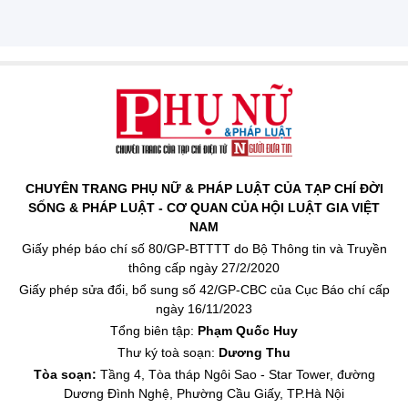
CHUYÊN TRANG PHỤ NỮ & PHÁP LUẬT CỦA TẠP CHÍ ĐỜI
SỐNG & PHÁP LUẬT - CƠ QUAN CỦA HỘI LUẬT GIA VIỆT
NAM
Giấy phép báo chí số 80/GP-BTTTT do Bộ Thông tin và Truyền
thông cấp ngày 27/2/2020
Giấy phép sửa đổi, bổ sung số 42/GP-CBC của Cục Báo chí cấp
ngày 16/11/2023
Tổng biên tập:
Phạm Quốc Huy
Thư ký toà soạn:
Dương Thu
Tòa soạn:
Tầng 4, Tòa tháp Ngôi Sao - Star Tower, đường
Dương Đình Nghệ, Phường Cầu Giấy, TP.Hà Nội