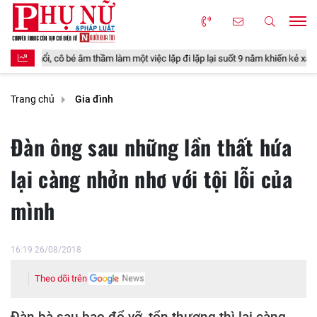
 thầm làm một việc lặp đi lặp lại suốt 9 năm khiến kẻ xấu trả giá
Muốn 
Trang chủ
Gia đình
Đàn ông sau những lần thất hứa
lại càng nhởn nhơ với tội lỗi của
mình
16:19 26/08/2018
Theo dõi trên
Đàn bà sau bao đổ vỡ, tổn thương thì lại càng