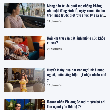
Mang bầu trước cưới mẹ chồng không
cho một đồng sính lễ, ngày rước dâu, bà
tròn mắt trước biệt thự chục tỷ của nhà
tôi
22 giờ trước
Ngủ khi tivi vẫn bật ảnh hưởng sức khỏe
ra sao?
23 giờ trước
Huyền Baby đưa hai con nghỉ hè ở nước
ngoài, cuộc sống hiện tại nhận nhiều chú
ý
23 giờ trước
Doanh nhân Phượng Chanel tuyên bố chỉ
tìm người yêu thế hệ 7X