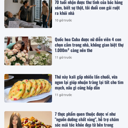
70 tuổi nhận được thư tình của bác hàng
xóm, biết sự thật, tôi đuổi con gái ruột
ra khỏi nhà
10 giờ trước
Quốc hoa Cuba được nữ diễn viên 4 con
chọn cắm trong nhà, không gian biệt thự
1.000m² càng nên thơ
11 giờ trước
Thứ này kali gấp nhiều lần chuối, vừa
ngon lại giúp nhuận tràng lại tốt cho tim
mạch, nấu gì cũng hấp dẫn
11 giờ trước
7 thực phẩm quen thuộc được ví như
"nguồn dưỡng chất vàng", hỗ trợ chăm
sóc mái tóc khỏe đẹp từ bên trong