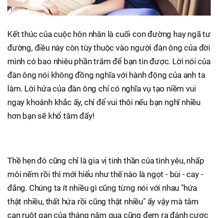
Kết thúc của cuộc hôn nhân là cuối con đường hay ngã tư
đường, điều này còn tùy thuộc vào người đàn ông của đời
mình có bao nhiêu phần trăm để bạn tin được. Lời nói của
đàn ông nói không đồng nghĩa với hành động của anh ta
làm. Lời hứa của đàn ông chỉ có nghĩa vụ tạo niềm vui
ngay khoảnh khắc ấy, chỉ để vui thôi nếu bạn nghĩ nhiều
hơn bạn sẽ khổ tâm đấy!
Thề hẹn đó cũng chỉ là gia vị tinh thần của tình yêu, nhấp
môi nếm rồi thì mới hiểu như thế nào là ngọt - bùi - cay -
đắng. Chúng ta ít nhiều gì cũng từng nói với nhau "hứa
thật nhiều, thất hứa rồi cũng thật nhiều" ấy vậy mà tâm
can ruột gan của tháng năm qua cũng đem ra đánh cược