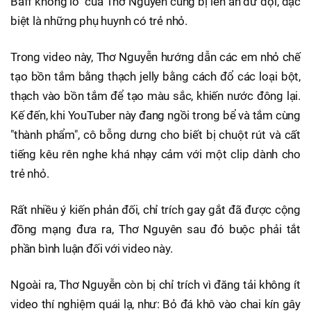
Baff khổng lồ" của Thơ Nguyễn cũng bị lên án dữ dội, đặc
biệt là những phụ huynh có trẻ nhỏ.
Trong video này, Thơ Nguyễn hướng dẫn các em nhỏ chế
tạo bồn tắm bằng thạch jelly bằng cách đổ các loại bột,
thạch vào bồn tắm để tạo màu sắc, khiến nước đông lại.
Kế đến, khi YouTuber này đang ngồi trong bể và tắm cùng
"thành phẩm", cô bỗng dưng cho biết bị chuột rút và cất
tiếng kêu rên nghe khá nhạy cảm với một clip dành cho
trẻ nhỏ.
Rất nhiều ý kiến phản đối, chỉ trích gay gắt đã được cộng
đồng mạng đưa ra, Thơ Nguyên sau đó buộc phải tắt
phần bình luận đối với video này.
Ngoài ra, Thơ Nguyễn còn bị chỉ trích vì đăng tải không ít
video thí nghiệm quái lạ, như: Bỏ đá khô vào chai kín gây