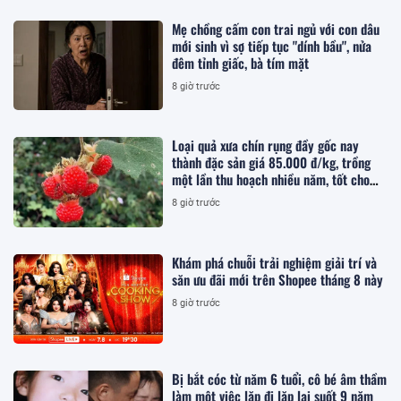
Mẹ chồng cấm con trai ngủ với con dâu
mới sinh vì sợ tiếp tục "dính bầu", nửa
đêm tỉnh giấc, bà tím mặt
8 giờ trước
Loại quả xưa chín rụng đầy gốc nay
thành đặc sản giá 85.000 đ/kg, trồng
một lần thu hoạch nhiều năm, tốt cho
sức khỏe
8 giờ trước
Khám phá chuỗi trải nghiệm giải trí và
săn ưu đãi mới trên Shopee tháng 8 này
8 giờ trước
Bị bắt cóc từ năm 6 tuổi, cô bé âm thầm
làm một việc lặp đi lặp lại suốt 9 năm