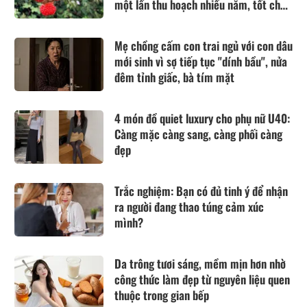
một lần thu hoạch nhiều năm, tốt cho
sức khỏe
Mẹ chồng cấm con trai ngủ với con dâu
mới sinh vì sợ tiếp tục "dính bầu", nửa
đêm tỉnh giấc, bà tím mặt
4 món đồ quiet luxury cho phụ nữ U40:
Càng mặc càng sang, càng phối càng
đẹp
Trắc nghiệm: Bạn có đủ tinh ý để nhận
ra người đang thao túng cảm xúc
mình?
Da trông tươi sáng, mềm mịn hơn nhờ
công thức làm đẹp từ nguyên liệu quen
thuộc trong gian bếp