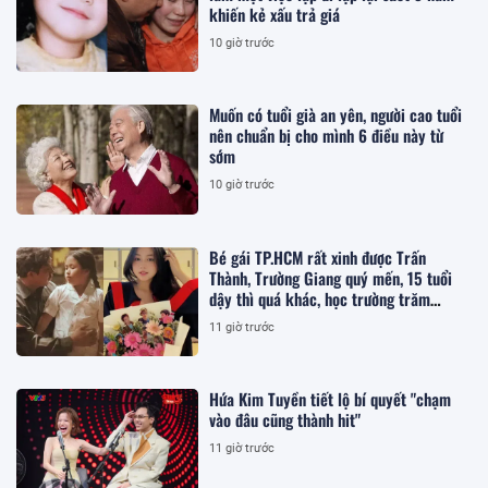
khiến kẻ xấu trả giá
10 giờ trước
Muốn có tuổi già an yên, người cao tuổi
nên chuẩn bị cho mình 6 điều này từ
sớm
10 giờ trước
Bé gái TP.HCM rất xinh được Trấn
Thành, Trường Giang quý mến, 15 tuổi
dậy thì quá khác, học trường trăm
triệu/năm
11 giờ trước
Hứa Kim Tuyền tiết lộ bí quyết "chạm
vào đâu cũng thành hit"
11 giờ trước