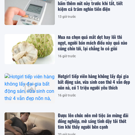
bấm thêm nút này trước khi tắt, tiết
kiệm cả trăm nghìn tiền điện
13 giờ trước
Mua na chọn quả mắt dẹt hay lồi thì
ngọt, người bán mách điều này quả nào
cũng chín tới, lại chẳng lo có giòi
16 giờ trước
Hotgirl tiếp viên hàng không lấy đại gia
bất động sản, vừa sinh con thứ 4 vẫn đẹp
nõn nà, có 1 triệu người yêu thích
16 giờ trước
Được lên chức nên mở tiệc ăn mừng đãi
đồng nghiệp, mờ sáng tỉnh dậy tôi thót
tim khi thấy người bên cạnh
20 giờ trước