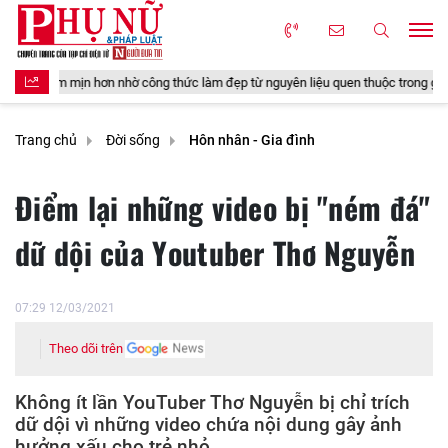
ông thức làm đẹp từ nguyên liệu quen thuộc trong gian bếp
4 món đồ 
Trang chủ
Đời sống
Hôn nhân - Gia đình
Điểm lại những video bị "ném đá"
dữ dội của Youtuber Thơ Nguyễn
07:29 12/03/2021
Theo dõi trên
Không ít lần YouTuber Thơ Nguyễn bị chỉ trích
dữ dội vì những video chứa nội dung gây ảnh
hưởng xấu cho trẻ nhỏ.