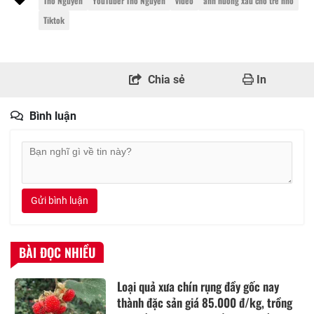
Thơ Nguyễn
YouTuber Thơ Nguyễn
video
ảnh hưởng xấu cho trẻ nhỏ
Tiktok
Chia sẻ
In
Bình luận
Gửi bình luận
BÀI ĐỌC NHIỀU
Loại quả xưa chín rụng đầy gốc nay
thành đặc sản giá 85.000 đ/kg, trồng