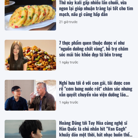
Thứ này kali gấp nhiều lần chuối, vừa
ngon lại giúp nhuận tràng lại tốt cho tim
mạch, nấu gì cũng hấp dẫn
21 giờ trước
7 thực phẩm quen thuộc được ví như
"nguồn dưỡng chất vàng", hỗ trợ chăm
sóc mái tóc khỏe đẹp từ bên trong
1 ngày trước
Nghỉ hưu tới ở với con gái, tôi được con
rể "cơm bưng nước rót" chăm sóc nhưng
vẫn quyết chuyển vào viện dưỡng lão
sống
1 ngày trước
Hoàng Dũng tới Tuy Hòa cùng nghệ sĩ
Hàn Quốc là chủ nhân hit "Van Gogh"
khuấy đảo một thời, hát nhạc buồn thổn