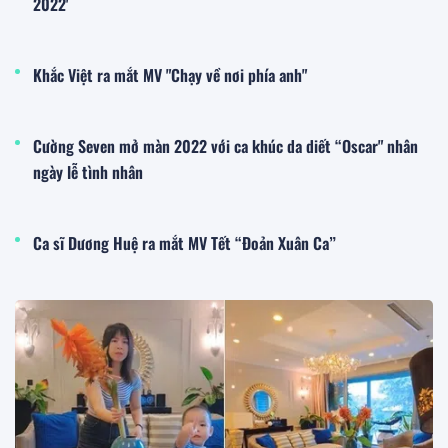
2022'
Khắc Việt ra mắt MV "Chạy về nơi phía anh"
Cường Seven mở màn 2022 với ca khúc da diết “Oscar" nhân
ngày lễ tình nhân
Ca sĩ Dương Huệ ra mắt MV Tết “Đoản Xuân Ca”