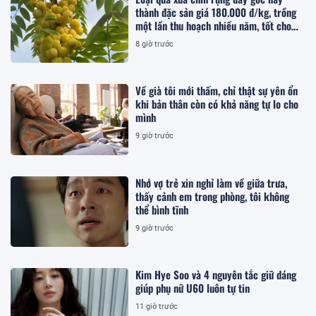
thành đặc sản giá 180.000 đ/kg, trồng
một lần thu hoạch nhiều năm, tốt cho
sức khỏe
8 giờ trước
Về già tôi mới thấm, chỉ thật sự yên ổn
khi bản thân còn có khả năng tự lo cho
mình
9 giờ trước
Nhớ vợ trẻ xin nghỉ làm về giữa trưa,
thấy cảnh em trong phòng, tôi không
thể bình tĩnh
9 giờ trước
Kim Hye Soo và 4 nguyên tắc giữ dáng
giúp phụ nữ U60 luôn tự tin
11 giờ trước