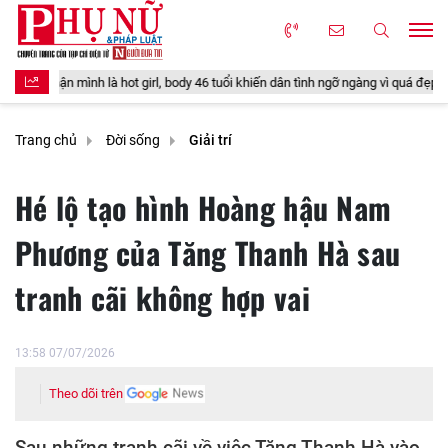
ot girl, body 46 tuổi khiến dân tình ngỡ ngàng vì quá đẹp
Loại quả xưa
Trang chủ
Đời sống
Giải trí
Hé lộ tạo hình Hoàng hậu Nam
Phương của Tăng Thanh Hà sau
tranh cãi không hợp vai
13:58 07/07/2026
Theo dõi trên
Sau những tranh cãi về việc Tăng Thanh Hà vào