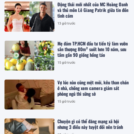
Động thái mới nhất của MC Hoàng Oanh
và thủ môn Lê Giang Patrik giữa tin đồn
tình cảm
13 giờ trước
Mẹ đảm TP.HCM đầu tư tiền tỷ làm vườn
sân thượng 80m² suốt hơn 10 năm, sưu
tầm gần 90 giống hồng táo
15 giờ trước
Vợ lúc nào cũng mệt mỏi, kêu than chán
ở nhà, chồng xem camera giám sát
phòng ngủ thì sững sờ
15 giờ trước
Chuyện gì có thể đăng mạng xã hội
nhưng 3 điều này tuyệt đối nên tránh