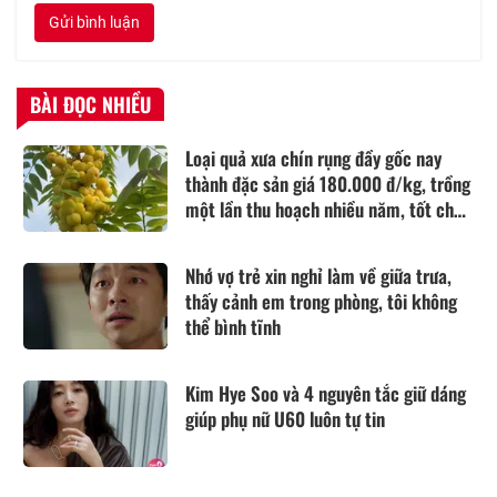
Gửi bình luận
BÀI ĐỌC NHIỀU
Loại quả xưa chín rụng đầy gốc nay
thành đặc sản giá 180.000 đ/kg, trồng
một lần thu hoạch nhiều năm, tốt cho
sức khỏe
Nhớ vợ trẻ xin nghỉ làm về giữa trưa,
thấy cảnh em trong phòng, tôi không
thể bình tĩnh
Kim Hye Soo và 4 nguyên tắc giữ dáng
giúp phụ nữ U60 luôn tự tin