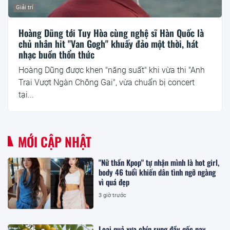
Giải trí
Hoàng Dũng tới Tuy Hòa cùng nghệ sĩ Hàn Quốc là
chủ nhân hit "Van Gogh" khuấy đảo một thời, hát
nhạc buồn thổn thức
Hoàng Dũng được khen "năng suất" khi vừa thi "Anh
Trai Vượt Ngàn Chông Gai", vừa chuẩn bị concert
tại...
MỚI CẬP NHẬT
"Nữ thần Kpop" tự nhận mình là hot girl,
body 46 tuổi khiến dân tình ngỡ ngàng
vì quá đẹp
3 giờ trước
Loại quả xưa chín rụng đầy gốc nay