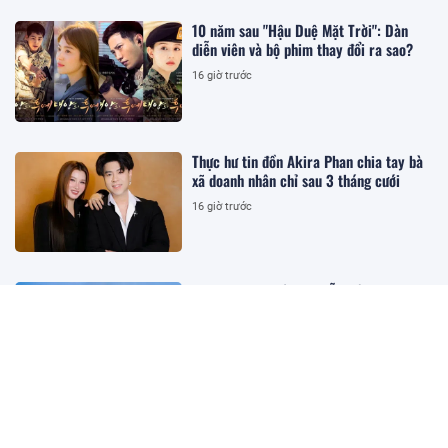
10 năm sau "Hậu Duệ Mặt Trời": Dàn
diễn viên và bộ phim thay đổi ra sao?
16 giờ trước
Thực hư tin đồn Akira Phan chia tay bà
xã doanh nhân chỉ sau 3 tháng cưới
16 giờ trước
Mỹ Anh công bố tour diễn đầu tiên tại
Mỹ, đi qua 3 thành phố
17 giờ trước
Loại cá được mệnh danh "đệ nhất ngư",
ít xương có vị ngọt tự nhiên, giàu dinh