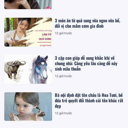
3 món ăn từ quả sung vừa ngon vừa bổ,
đổi vị cho mâm cơm gia đình
12 giờ trước
3 cặp con giáp dễ xung khắc khi về
chung nhà: Càng yêu lâu càng dễ nảy
sinh mâu thuẫn
12 giờ trước
Bà nội định đặt tên cháu là Hoa Tươi, bố
đứa trẻ quyết đổi thành cái tên khác rất
đẹp
12 giờ trước