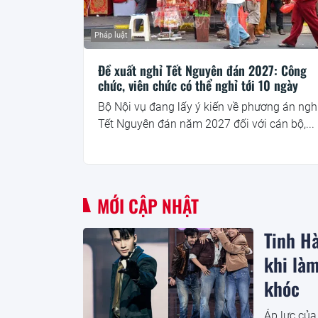
Pháp luật
Đề xuất nghỉ Tết Nguyên đán 2027: Công
chức, viên chức có thể nghỉ tới 10 ngày
Bộ Nội vụ đang lấy ý kiến về phương án ngh
Tết Nguyên đán năm 2027 đối với cán bộ,...
MỚI CẬP NHẬT
Tinh H
khi làm
khóc
Áp lực củ