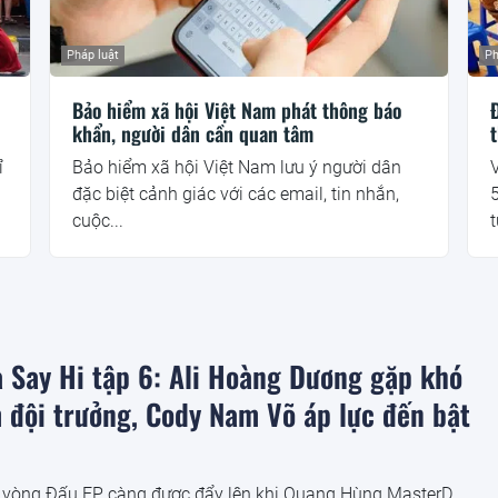
Pháp luật
Ph
Bảo hiểm xã hội Việt Nam phát thông báo
khẩn, người dân cần quan tâm
t
ỉ
Bảo hiểm xã hội Việt Nam lưu ý người dân
đặc biệt cảnh giác với các email, tin nhắn,
cuộc...
t
à Say Hi tập 6: Ali Hoàng Dương gặp khó
 đội trưởng, Cody Nam Võ áp lực đến bật
a vòng Đấu EP càng được đẩy lên khi Quang Hùng MasterD