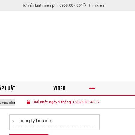
Tư vấn luật miễn phí: 0968.007.001
Tìm kiếm
ÁP LUẬT
VIDEO
 vào tháng 7 cô hồn
Chủ nhật, ngày 9 tháng 8, 2026, 05:46:33
Ông nội định đặt tên cho cháu gái là Thị Xinh, bố
công ty botania