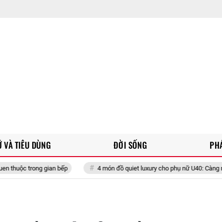
 VÀ TIÊU DÙNG
ĐỜI SỐNG
PH
n bếp
4 món đồ quiet luxury cho phụ nữ U40: Càng mặc càng sang, cà