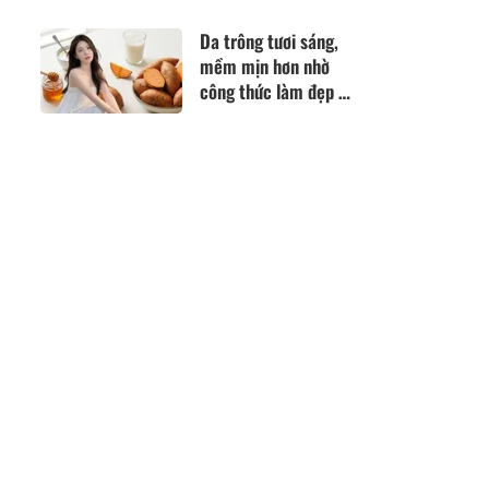
cảm xúc mình?
Da trông tươi sáng,
mềm mịn hơn nhờ
công thức làm đẹp từ
nguyên liệu quen
thuộc trong gian bếp