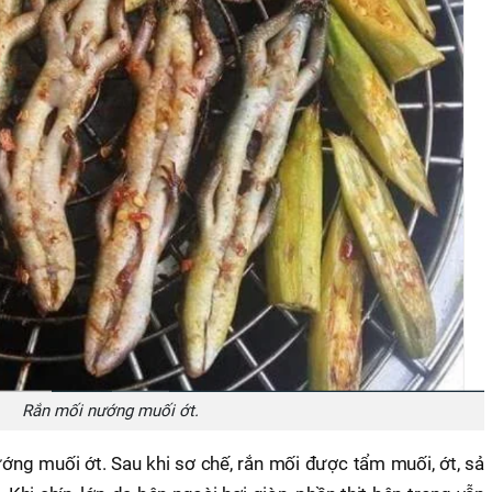
Rắn mối nướng muối ớt.
ớng muối ớt. Sau khi sơ chế, rắn mối được tẩm muối, ớt, sả