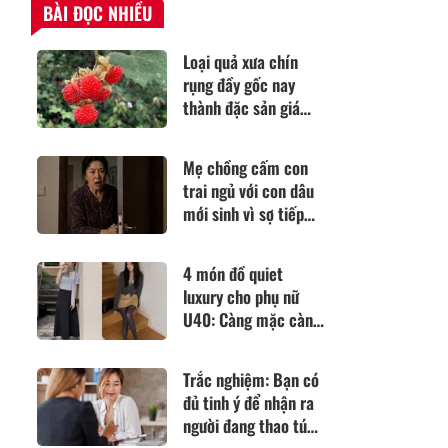
BÀI ĐỌC NHIỀU
Loại quả xưa chín
rụng đầy gốc nay
thành đặc sản giá
85.000 đ/kg, trồng
một lần thu hoạch
Mẹ chồng cấm con
nhiều năm, tốt cho
trai ngủ với con dâu
sức khỏe
mới sinh vì sợ tiếp
tục "dính bầu", nửa
đêm tỉnh giấc, bà
4 món đồ quiet
tím mặt
luxury cho phụ nữ
U40: Càng mặc càng
sang, càng phối càng
đẹp
Trắc nghiệm: Bạn có
đủ tinh ý để nhận ra
người đang thao túng