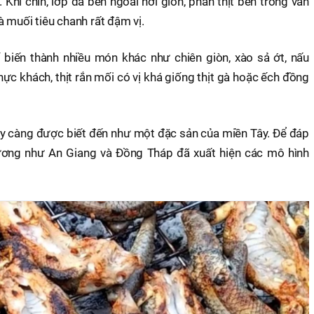
. Khi chín, lớp da bên ngoài hơi giòn, phần thịt bên trong vẫn
à muối tiêu chanh rất đậm vị.
 biến thành nhiều món khác như chiên giòn, xào sả ớt, nấu
hực khách, thịt rắn mối có vị khá giống thịt gà hoặc ếch đồng
y càng được biết đến như một đặc sản của miền Tây. Để đáp
ương như An Giang và Đồng Tháp đã xuất hiện các mô hình