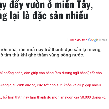
ạy đầy vườn ở miền Tây,
g lại là đặc sản nhiều
Theo dõi trên
ườn nhà, rắn mối nay trở thành đặc sản lạ miệng,
ò tìm thử khi ghé thăm vùng sông nước.
ỉ chống ngán, còn giúp cân bằng “âm dương ngũ hành”, tốt cho
iêng giàu dinh dưỡng, cực tốt cho sức khỏe và giúp gặp nhiều
 bổ hơn thịt", nay làm thành đủ món ăn ngon giá 50.000 đồng/kg,