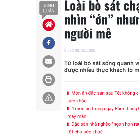
Loài bò sát ch
BÌNH
LUẬN
nhìn “ớn” nhưn
người mê
05:30 08/03/2026
Từ loài bò sát sống quanh v
được nhiều thực khách tò m
Món ăn đặc sản sau Tết không ch
sức khỏe
4 món ăn trong ngày Rằm tháng G
may mắn
Đặc sản nhà nghèo "ngon hơn rau,
tốt cho sức khoẻ