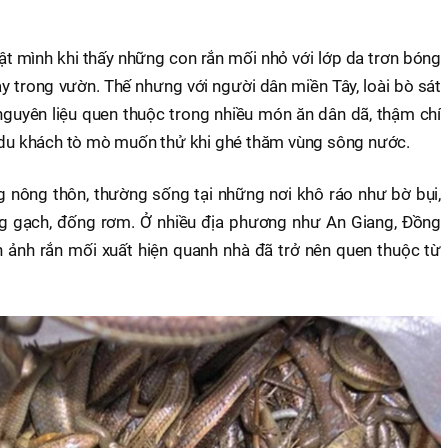
iật mình khi thấy những con rắn mối nhỏ với lớp da trơn bóng
ạy trong vườn. Thế nhưng với người dân miền Tây, loài bò sát
nguyên liệu quen thuộc trong nhiều món ăn dân dã, thậm chí
t du khách tò mò muốn thử khi ghé thăm vùng sông nước.
 nông thôn, thường sống tại những nơi khô ráo như bờ bụi,
g gạch, đống rơm. Ở nhiều địa phương như An Giang, Đồng
h ảnh rắn mối xuất hiện quanh nhà đã trở nên quen thuộc từ