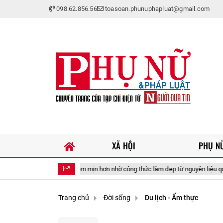
098.62.856.56
toasoan.phunuphapluat@gmail.com
XÃ HỘI
PHỤ NỮ
 sáng, mềm mịn hơn nhờ công thức làm đẹp từ nguyên liệu quen thuộc trong gia
Trang chủ
Đời sống
Du lịch - Ẩm thực