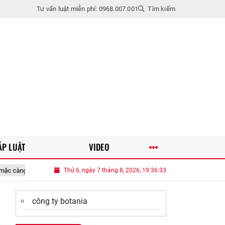
Tư vấn luật miễn phí: 0968.007.001
Tìm kiếm
ÁP LUẬT
VIDEO
ng phối càng đẹp
Thứ 6, ngày 7 tháng 8, 2026, 19:36:35
Trắc nghiệm: Bạn có đủ tinh ý để nhận ra người đan
công ty botania