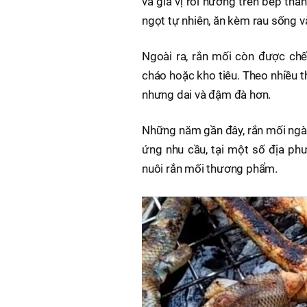
và gia vị rồi nướng trên bếp than
ngọt tự nhiên, ăn kèm rau sống v
Ngoài ra, rắn mối còn được chế
cháo hoặc kho tiêu. Theo nhiều t
nhưng dai và đậm đà hơn.
Những năm gần đây, rắn mối ngà
ứng nhu cầu, tại một số địa ph
nuôi rắn mối thương phẩm.