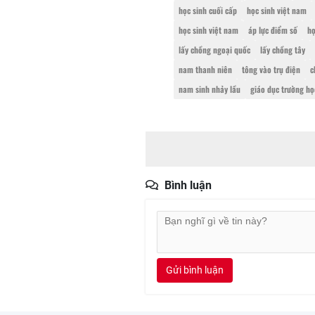
học sinh cuối cấp
học sinh việt nam
học sinh việt nam
áp lực điểm số
họ
lấy chồng ngoại quốc
lấy chồng tây
nam thanh niên
tông vào trụ điện
c
nam sinh nhảy lầu
giáo dục trường họ
Bình luận
Gửi bình luận