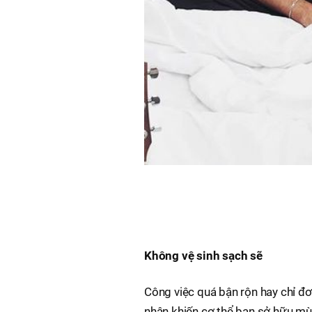
Không vệ sinh sạch sẽ
Công việc quá bận rộn hay chỉ đơ
nhân khiến cơ thể bạn sở hữu mù