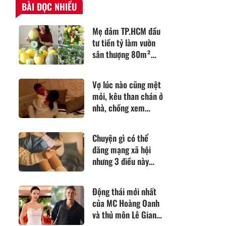
BÀI ĐỌC NHIỀU
Mẹ đảm TP.HCM đầu
tư tiền tỷ làm vườn
sân thượng 80m²
suốt hơn 10 năm, sưu
tầm gần 90 giống
Vợ lúc nào cũng mệt
hồng táo
mỏi, kêu than chán ở
nhà, chồng xem
camera giám sát
phòng ngủ thì sững
Chuyện gì có thể
sờ
đăng mạng xã hội
nhưng 3 điều này
tuyệt đối nên tránh
Động thái mới nhất
của MC Hoàng Oanh
và thủ môn Lê Giang