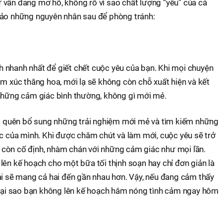
 vẫn đang mơ hồ, không rõ vì sao chất lượng “yêu” của cả
hảo những nguyên nhân sau để phòng tránh:
ách nhanh nhất để giết chết cuộc yêu của bạn. Khi mọi chuyện
ảm xúc thăng hoa, mới lạ sẽ không còn chỗ xuất hiện và kết
 những cảm giác bình thường, không gì mới mẻ.
ừng quên bổ sung những trải nghiệm mới mẻ và tìm kiếm những
ục của mình. Khi được chăm chút và làm mới, cuộc yêu sẽ trở
còn cố định, nhàm chán với những cảm giác như mọi lần.
lên kế hoạch cho một bữa tối thịnh soạn hay chỉ đơn giản là
ai sẽ mang cả hai đến gần nhau hơn. Vậy, nếu đang cảm thấy
, tại sao bạn không lên kế hoạch hâm nóng tình cảm ngay hôm