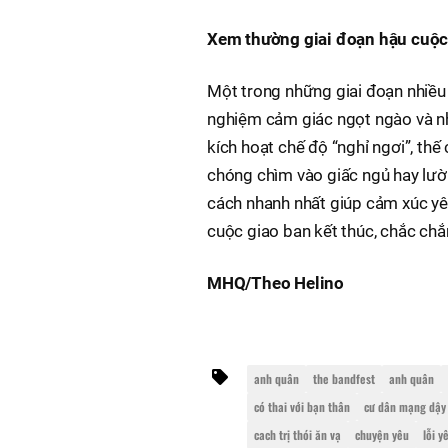
Xem thường giai đoạn hậu cuộc
Một trong những giai đoạn nhiều 
nghiệm cảm giác ngọt ngào và nh
kích hoạt chế độ “nghỉ ngơi”, th
chóng chìm vào giấc ngủ hay lười
cách nhanh nhất giúp cảm xúc yêu
cuộc giao ban kết thúc, chắc chắn
MHQ/Theo Helino
anh quân
the bandfest
anh quân
có thai với bạn thân
cư dân mạng dậy
cach trị thói ăn vạ
chuyện yêu
lỗi y