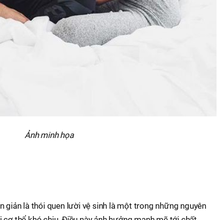
Ảnh minh họa
n giản là thói quen lười vệ sinh là một trong những nguyên
i cơ thể khó chịu. Điều này ảnh hưởng mạnh mẽ tới chất