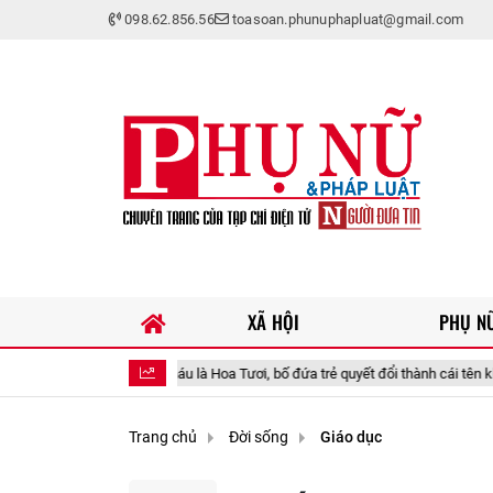
098.62.856.56
toasoan.phunuphapluat@gmail.com
XÃ HỘI
PHỤ NỮ
ịnh đặt tên cháu là Hoa Tươi, bố đứa trẻ quyết đổi thành cái tên khác rất đẹp
Trang chủ
Đời sống
Giáo dục