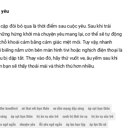
 yêu
cặp đôi bỏ qua là thời điểm sau cuộc yêu. Sau khi trải
ững hứng khởi mà chuyện yêu mang lại, cơ thể sẽ tự động
ế chỗ khoái cảm bằng cảm giác mệt mỏi. Tuy vậy, nhanh
 biếng nằm ườn bên màn hình tivi hoặc nghịch điện thoại là
 bị dập tắt. Thay vào đó, hãy thử vuốt ve, âu yếm sau khi
 bạn sẽ thấy thoải mái và thích thú hơn nhiều.
the bandfest
có thai với bạn thân
cư dân mạng dậy sóng
úp sọt bạn thân
 sóng
úp sọt bạn thân
trị ăn vạ của trẻ
cach trị thói ăn vạ
trị ăn vạ của trẻ
êu ngớ ngẩn
chuyện yêu
lỗi yêu ngớ ngẩn
áp lực học tập
áp lực thi cử