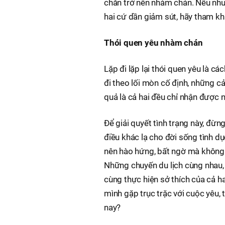
chăn trở nên nhàm chán. Nếu như
hai cứ dần giảm sút, hãy tham k
Thói quen yêu nhàm chán
Lặp đi lặp lại thói quen yêu là c
đi theo lối mòn cố định, những c
quả là cả hai đều chỉ nhận được
Để giải quyết tình trạng này, đ
điều khác lạ cho đời sống tình d
nên hào hứng, bất ngờ mà không 
Những chuyến du lịch cùng nhau, 
cùng thực hiện sở thích của cả h
mình gặp trục trặc với cuộc yêu
nay?