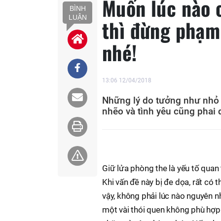
Muốn lúc nào 
BÌNH
LUẬN
thì đừng phạm 
nhé!
13:06 12/04/2018
Những lý do tưởng như nhỏ 
nhẽo và tình yêu cũng phai d
Giữ lửa phòng the là yếu tố quan 
Khi vấn đề này bị đe dọa, rất có
vậy, không phải lúc nào nguyên nh
một vài thói quen không phù hợp 