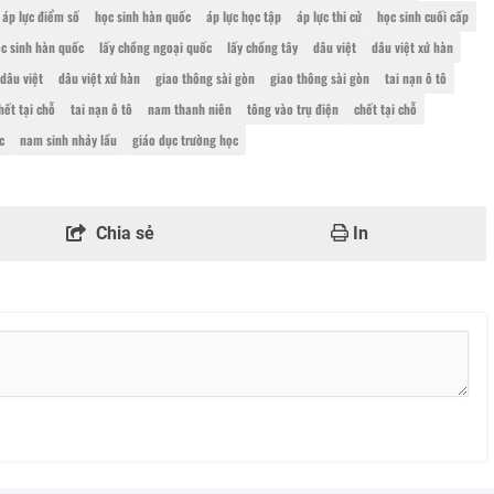
áp lực điểm số
học sinh hàn quốc
áp lực học tập
áp lực thi cử
học sinh cuối cấp
c sinh hàn quốc
lấy chồng ngoại quốc
lấy chồng tây
dâu việt
dâu việt xứ hàn
dâu việt
dâu việt xứ hàn
giao thông sài gòn
giao thông sài gòn
tai nạn ô tô
hết tại chỗ
tai nạn ô tô
nam thanh niên
tông vào trụ điện
chết tại chỗ
c
nam sinh nhảy lầu
giáo dục trường học
Chia sẻ
In