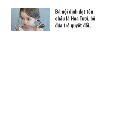
Patrik giữa tin đồn
tình cảm
Bà nội định đặt tên
cháu là Hoa Tươi, bố
đứa trẻ quyết đổi
thành cái tên khác
rất đẹp