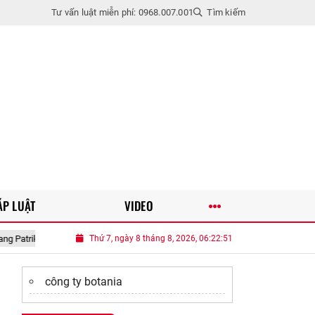
Tư vấn luật miễn phí: 0968.007.001
Tìm kiếm
ÁP LUẬT
VIDEO
tin đồn tình cảm
Thứ 7, ngày 8 tháng 8, 2026, 06:22:52
Mẹ đảm TP.HCM đầu tư tiền tỷ làm vườn sân thượng
công ty botania