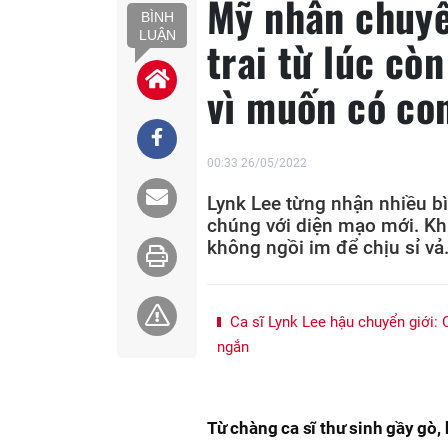
Mỹ nhân chuyển
BÌNH
LUẬN
trai từ lúc còn
vì muốn có co
00:33 26/05/2022
Lynk Lee từng nhận nhiều b
chúng với diện mạo mới. Khi 
không ngồi im để chịu sỉ vả
Ca sĩ Lynk Lee hậu chuyển giới: 
ngắn
Từ chàng ca sĩ thư sinh gầy gò, h