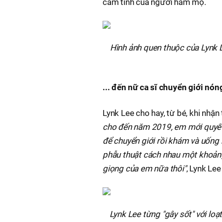
cảm tình của người hâm mộ.
Hình ảnh quen thuộc của Lynk Le
... đến nữ ca sĩ chuyển giới nó
Lynk Lee cho hay, từ bé, khi nhận
cho đến năm 2019, em mới quyết 
để chuyển giới rồi khám và uống
phẫu thuật cách nhau một khoảng t
giọng của em nữa thôi"
, Lynk Lee
Lynk Lee từng "gây sốt" với loạt