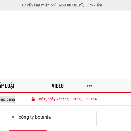
Tư vấn luật miễn phí: 0968.007.001
Tìm kiếm
ÁP LUẬT
VIDEO
ng, càng phối càng đẹp
Thứ 6, ngày 7 tháng 8, 2026, 17:10:55
Trắc nghiệm: Bạn có đủ tinh ý để nhận ra ngư
công ty botania