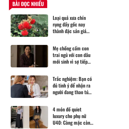
BÀI ĐỌC NHIỀU
Loại quả xưa chín
rụng đầy gốc nay
thành đặc sản giá
85.000 đ/kg, trồng
một lần thu hoạch
Mẹ chồng cấm con
nhiều năm, tốt cho
trai ngủ với con dâu
sức khỏe
mới sinh vì sợ tiếp
tục "dính bầu", nửa
đêm tỉnh giấc, bà
Trắc nghiệm: Bạn có
tím mặt
đủ tinh ý để nhận ra
người đang thao túng
cảm xúc mình?
4 món đồ quiet
luxury cho phụ nữ
U40: Càng mặc càng