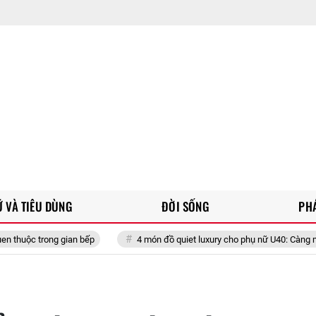
 VÀ TIÊU DÙNG
ĐỜI SỐNG
PH
ong gian bếp
4 món đồ quiet luxury cho phụ nữ U40: Càng mặc càng sa