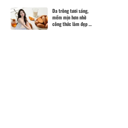
sang, càng phối càng
đẹp
Da trông tươi sáng,
mềm mịn hơn nhờ
công thức làm đẹp từ
nguyên liệu quen
thuộc trong gian bếp