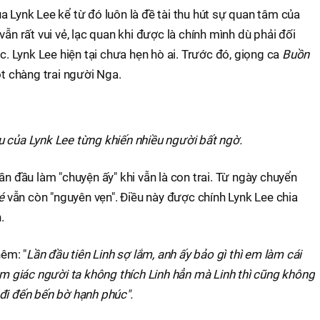
a Lynk Lee kể từ đó luôn là đề tài thu hút sự quan tâm của
vẫn rất vui vẻ, lạc quan khi được là chính mình dù phải đối
ực. Lynk Lee hiện tại chưa hẹn hò ai. Trước đó, giọng ca
Buồn
ột chàng trai người Nga.
u của Lynk Lee từng khiến nhiều người bất ngờ.
ần đầu làm "chuyện ấy" khi vẫn là con trai. Từ ngày chuyển
é
vẫn còn "nguyên vẹn". Điều này được chính Lynk Lee chia
.
hêm: "
Lần đầu tiên Linh sợ lắm, anh ấy bảo gì thì em làm cái
cảm giác người ta không thích Linh hẳn mà Linh thì cũng không
đi đến bến bờ hạnh phúc".