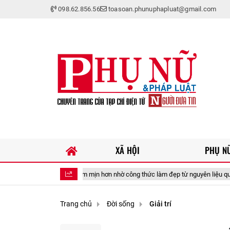
098.62.856.56
toasoan.phunuphapluat@gmail.com
XÃ HỘI
PHỤ NỮ
ng tươi sáng, mềm mịn hơn nhờ công thức làm đẹp từ nguyên liệu quen thuộc tr
Trang chủ
Đời sống
Giải trí