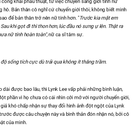
 công khai phẫu thuật, từ việc chuyển sang giới tính nữ
hô. Bản thân cô nghĩ cứ chuyển giới thôi, không biết mình
ao để bản thân trở nên nữ tính hơn. "
Trước kia mặt em
 Sau khi gọt đi thì thon hơn, lúc đầu nó sưng ự lên. Thật ra
ưa nữ tính hoàn toàn",
nữ ca sĩ tâm sự.
 độ sống tích cực dù trải qua không ít thăng trầm.
 dài được bao lâu, thì Lynk Lee vấp phải những bình luận,
t phần vì họ chưa có cái nhìn cởi mở với người chuyển giới,
giả khó chấp nhận sự thay đổi hình ảnh đột ngột của Lynk
 trước được câu chuyện này và bình thản đón nhận nó, bởi cô
ật của mình.