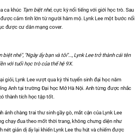
ua ca khúc
Tạm biệt nhé
, cực kỳ nổi tiếng với giới học trò. Sau
được cảm tình lớn từ người hâm mộ. Lynk Lee một bước nổi
 tục được cư dân mạng cover.
 biệt nhé", "Ngày ấy bạn và tôi"..., Lynk Lee trở thành cái tên
iền với tuổi học trò của thế hệ 9X.
i giỏi, Lynk Lee vượt qua kỳ thi tuyển sinh đại học năm
iếng Anh tại trường Đại học Mở Hà Nội. Anh từng được nhắc
ó thành tích học tập tốt.
nh ảnh chàng trai thư sinh gầy gò, mắt cận của Lynk Lee
ng chạy đua theo mốt thời trang, không chưng diện như
 nét giản dị ấy lại khiến Lynk Lee thu hút và chiếm được