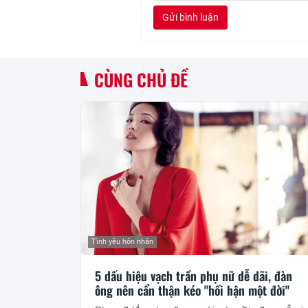
Gửi bình luận
CÙNG CHỦ ĐỀ
Tình yêu hôn nhân
5 dấu hiệu vạch trần phụ nữ dễ dãi, đàn
ông nên cẩn thận kéo "hối hận một đời"