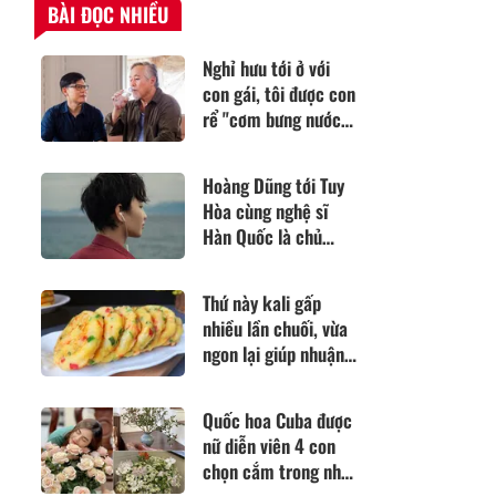
BÀI ĐỌC NHIỀU
Nghỉ hưu tới ở với
con gái, tôi được con
rể "cơm bưng nước
rót" chăm sóc nhưng
vẫn quyết chuyển vào
Hoàng Dũng tới Tuy
viện dưỡng lão sống
Hòa cùng nghệ sĩ
Hàn Quốc là chủ
nhân hit "Van Gogh"
khuấy đảo một thời,
Thứ này kali gấp
hát nhạc buồn thổn
nhiều lần chuối, vừa
thức
ngon lại giúp nhuận
tràng lại tốt cho tim
mạch, nấu gì cũng
Quốc hoa Cuba được
hấp dẫn
nữ diễn viên 4 con
chọn cắm trong nhà,