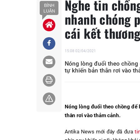
Nghe tin chồng
BÌNH
LUẬN
nhanh chóng p
cái kết thươn
15:08 02/04/2021
Nóng lòng đuổi theo chồng đ
tự khiến bản thân rơi vào t
Nóng lòng đuổi theo chồng để bắ
thân rơi vào thảm cảnh.
Antika News mới đây đã đưa
ti