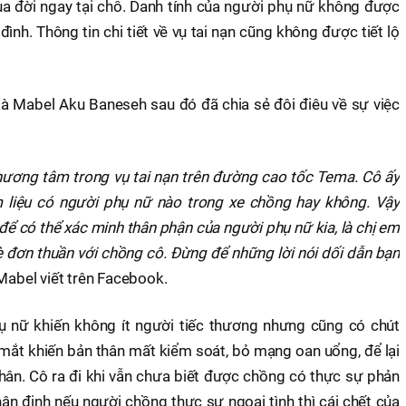
ua đời ngay tại chỗ. Danh tính của người phụ nữ không được
 đình. Thông tin chi tiết về vụ tai nạn cũng không được tiết lộ
là Mabel Aku Baneseh sau đó đã chia sẻ đôi điêu về sự việc
hương tâm trong vụ tai nạn trên đường cao tốc Tema. Cô ấy
 liệu có người phụ nữ nào trong xe chồng hay không. Vậy
để có thể xác minh thân phận của người phụ nữ kia, là chị em
è đơn thuần với chồng cô. Đừng để những lời nói dối dẫn bạn
 Mabel viết trên Facebook.
hụ nữ khiến không ít người tiếc thương nhưng cũng có chút
 mắt khiến bản thân mất kiểm soát, bỏ mạng oan uổng, để lại
hân. Cô ra đi khi vẫn chưa biết được chồng có thực sự phản
ận định nếu người chồng thực sự ngoại tình thì cái chết của