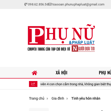
098.62.856.56
toasoan.phunuphapluat@gmail.com
XÃ HỘI
PHỤ NỮ
 nữ diễn viên 4 con chọn cắm trong nhà, không gian biệt thự 1.000m² càng nê
Trang chủ
Gia đình
Tình yêu hôn nhân