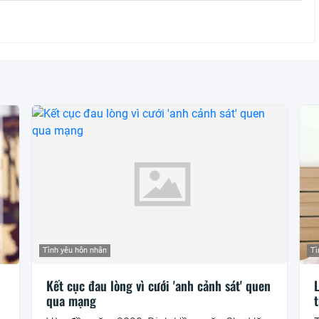
Tình yêu hôn nhân
Tì
Kết cục đau lòng vì cưới 'anh cảnh sát' quen
qua mạng
t