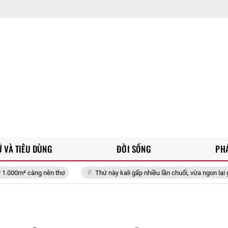
 VÀ TIÊU DÙNG
ĐỜI SỐNG
PH
n thơ
Thứ này kali gấp nhiều lần chuối, vừa ngon lại giúp nhuận tràng l