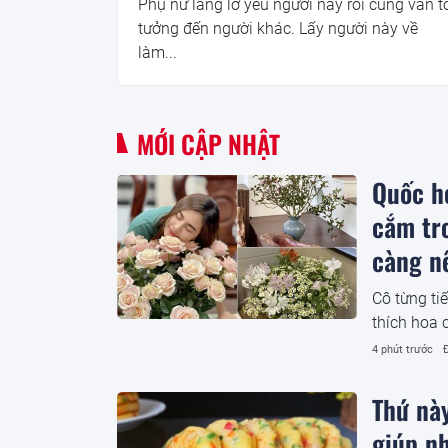
Phụ nữ lẳng lơ yêu người này rồi cũng vẫn t
tưởng đến người khác. Lấy người này về
làm...
MỚI CẬP NHẬT
Quốc h
cắm tr
càng n
Cô từng ti
thích hoa 
4 phút trước
Thứ này
giúp nh