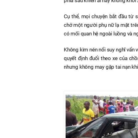
phía sau khiến ai nấy không khỏi
Cụ thể, mọi chuyện bắt đầu từ 
chở một người phụ nữ lạ mặt trên
có mối quan hệ ngoài luồng và ngư
Không kìm nén nổi suy nghĩ vẩn v
quyết định đuổi theo xe của chồ
nhưng không may gặp tai nạn khi