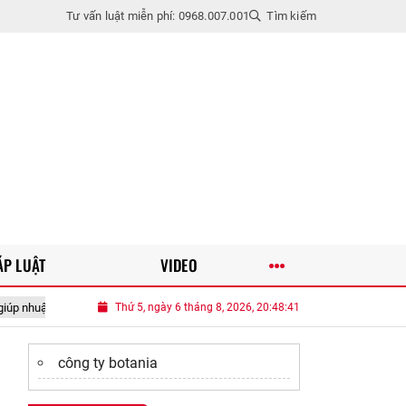
Tư vấn luật miễn phí: 0968.007.001
Tìm kiếm
ÁP LUẬT
VIDEO
ại tốt cho tim mạch, nấu gì cũng hấp dẫn
Thứ 5, ngày 6 tháng 8, 2026, 20:48:42
7 thực phẩm quen thuộc được 
công ty botania