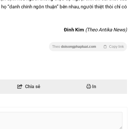
 họ “danh chính ngôn thuận” bên nhau, người thiệt thòi chỉ có
Đinh Kim
(Theo Antika News)
Theo
doisongphapluat.com
Copy link
Chia sẻ
In