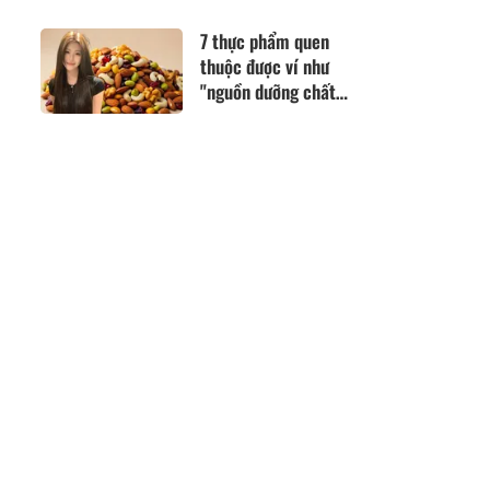
không gian biệt thự
1.000m² càng nên
7 thực phẩm quen
thơ
thuộc được ví như
"nguồn dưỡng chất
vàng", hỗ trợ chăm
sóc mái tóc khỏe
đẹp từ bên trong