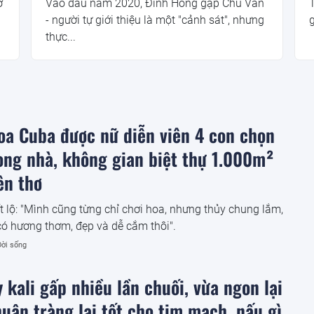
ơ
Vào đầu năm 2020, Đinh Hồng gặp Chu Văn
- người tự giới thiệu là một "cảnh sát", nhưng
g
thực...
oa Cuba được nữ diễn viên 4 con chọn
ong nhà, không gian biệt thự 1.000m²
ên thơ
ết lộ: "Mình cũng từng chỉ chơi hoa, nhưng thủy chung lắm,
có hương thơm, đẹp và dễ cắm thôi".
Đời sống
 kali gấp nhiều lần chuối, vừa ngon lại
uận tràng lại tốt cho tim mạch, nấu gì