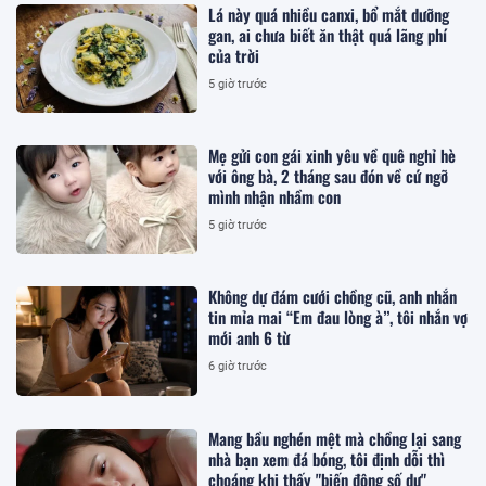
Lá này quá nhiều canxi, bổ mắt dưỡng
gan, ai chưa biết ăn thật quá lãng phí
của trời
5 giờ trước
Mẹ gửi con gái xinh yêu về quê nghỉ hè
với ông bà, 2 tháng sau đón về cứ ngỡ
mình nhận nhầm con
5 giờ trước
Không dự đám cưới chồng cũ, anh nhắn
tin mỉa mai “Em đau lòng à”, tôi nhắn vợ
mới anh 6 từ
6 giờ trước
Mang bầu nghén mệt mà chồng lại sang
nhà bạn xem đá bóng, tôi định dỗi thì
choáng khi thấy "biến động số dư"