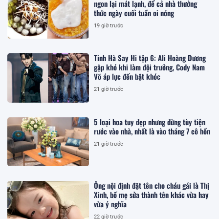
ngon lại mát lạnh, để cả nhà thưởng
thức ngày cuối tuần oi nóng
19 giờ trước
Tinh Hà Say Hi tập 6: Ali Hoàng Dương
gặp khó khi làm đội trưởng, Cody Nam
Võ áp lực đến bật khóc
21 giờ trước
5 loại hoa tuy đẹp nhưng đừng tùy tiện
rước vào nhà, nhất là vào tháng 7 cô hồn
21 giờ trước
Ông nội định đặt tên cho cháu gái là Thị
Xinh, bố mẹ sửa thành tên khác vừa hay
vừa ý nghĩa
22 giờ trước