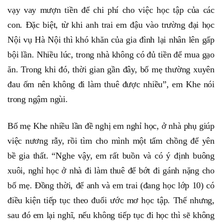
vạy vay mượn tiền để chi phí cho việc học tập của các
con. Đặc biệt, từ khi anh trai em đậu vào trường đại học
Nội vụ Hà Nội thì khó khăn của gia đình lại nhân lên gấp
bội lần. Nhiều lúc, trong nhà không có đủ tiền để mua gạo
ăn. Trong khi đó, thời gian gần đây, bố mẹ thường xuyên
đau ốm nên không đi làm thuê được nhiều”, em Khe nói
trong ngậm ngùi.
Bố mẹ Khe nhiều lần đề nghị em nghỉ học, ở nhà phụ giúp
việc nương rẫy, rồi tìm cho mình một tấm chồng để yên
bề gia thất. “Nghe vậy, em rất buồn và có ý định buông
xuôi, nghỉ học ở nhà đi làm thuê để bớt đi gánh nặng cho
bố mẹ. Đồng thời, để anh và em trai (đang học lớp 10) có
điều kiện tiếp tục theo đuổi ước mơ học tập. Thế nhưng,
sau đó em lại nghĩ, nếu không tiếp tục đi học thì sẽ không