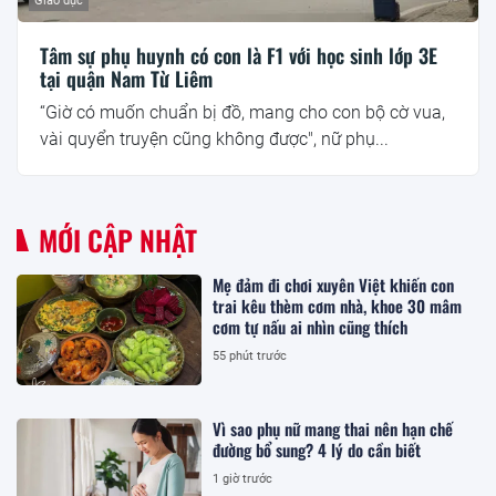
Giáo dục
Tâm sự phụ huynh có con là F1 với học sinh lớp 3E
tại quận Nam Từ Liêm
“Giờ có muốn chuẩn bị đồ, mang cho con bộ cờ vua,
vài quyển truyện cũng không được", nữ phụ...
MỚI CẬP NHẬT
Mẹ đảm đi chơi xuyên Việt khiến con
trai kêu thèm cơm nhà, khoe 30 mâm
cơm tự nấu ai nhìn cũng thích
55 phút trước
Vì sao phụ nữ mang thai nên hạn chế
đường bổ sung? 4 lý do cần biết
1 giờ trước