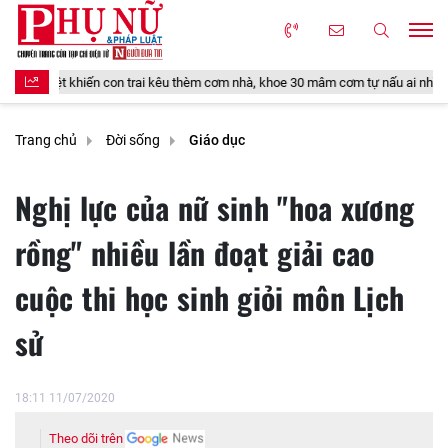
 trai kêu thèm cơm nhà, khoe 30 mâm cơm tự nấu ai nhìn cũng thích
V
Trang chủ
Đời sống
Giáo dục
Nghị lực của nữ sinh "hoa xương
rồng" nhiều lần đoạt giải cao
cuộc thi học sinh giỏi môn Lịch
sử
18:11 11/07/2020
Theo dõi trên