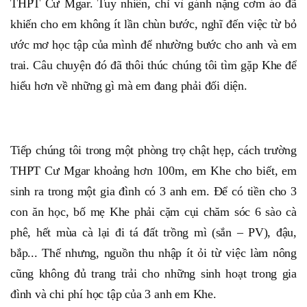
THPT Cư Mgar. Tuy nhiên, chỉ vì gánh nặng cơm áo đã
khiến cho em không ít lần chùn bước, nghĩ đến việc từ bỏ
ước mơ học tập của mình để nhường bước cho anh và em
trai. Câu chuyện đó đã thôi thúc chúng tôi tìm gặp Khe để
hiểu hơn về những gì mà em đang phải đối diện.
Tiếp chúng tôi trong một phòng trọ chật hẹp, cách trường
THPT Cư Mgar khoảng hơn 100m, em Khe cho biết, em
sinh ra trong một gia đình có 3 anh em. Để có tiền cho 3
con ăn học, bố mẹ Khe phải cặm cụi chăm sóc 6 sào cà
phê, hết mùa cà lại đi tá đất trồng mì (sắn – PV), đậu,
bắp... Thế nhưng, nguồn thu nhập ít ỏi từ việc làm nông
cũng không đủ trang trải cho những sinh hoạt trong gia
đình và chi phí học tập của 3 anh em Khe.