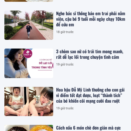
Nghe bác sĩ thông báo em trai phải nằm
viện, cậu bé 9 tuổi mỗi ngày chạy 10km
để cứu em
18 giờ trước
3 chòm sao nữ có trái tim mong manh,
rất dễ lạc lối trong chuyện tình cảm
19 giờ trước
Hoa hậu Đỗ Mỹ Linh thưởng cho con gái
vì điểm tốt đạt được, loạt “thành tích”
của bé khiến cõi mạng cười đau ruột
19 giờ trước
Cách nấu 6 món chè đơn giản mà cực