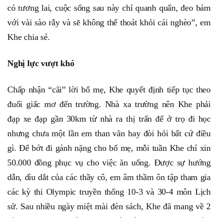
có tương lai, cuộc sống sau này chỉ quanh quẩn, đeo bám
với vài sào rẫy và sẽ không thể thoát khỏi cái nghèo”, em
Khe chia sẻ.
Nghị lực vượt khó
Chấp nhận “cãi” lời bố mẹ, Khe quyết định tiếp tục theo
đuổi giấc mơ đến trường. Nhà xa trường nên Khe phải
đạp xe đạp gần 30km từ nhà ra thị trấn để ở trọ đi học
nhưng chưa một lần em than vãn hay đòi hỏi bất cứ điều
gì. Để bớt đi gánh nặng cho bố mẹ, mỗi tuần Khe chỉ xin
50.000 đồng phục vụ cho việc ăn uống. Được sự hướng
dẫn, dìu dắt của các thầy cô, em âm thầm ôn tập tham gia
các kỳ thi Olympic truyền thống 10-3 và 30-4 môn Lịch
sử. Sau nhiều ngày miệt mài đèn sách, Khe đã mang về 2