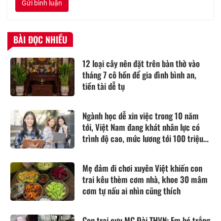
Gửi bình luận
BÀI ĐỌC NHIỀU
12 loại cây nên đặt trên bàn thờ vào
tháng 7 cô hồn để gia đình bình an,
tiền tài dễ tụ
Ngành học dễ xin việc trong 10 năm
tới, Việt Nam đang khát nhân lực có
trình độ cao, mức lương tới 100 triệu
đồng/tháng
Mẹ đảm đi chơi xuyên Việt khiến con
trai kêu thèm cơm nhà, khoe 30 mâm
cơm tự nấu ai nhìn cũng thích
Con trai cựu MC Đài THVN: Em bé trắng