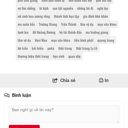
phá tam giang
đầm phá nước lợ
con đánh cha mẹ
phê ma túy
vợ tìm chồng
bi kịch
con tật nguyền
chồng bỏ đi
nghị lực
nữ sinh hoa xương rồng
thành tích học tập
gia đình khó khăn
mc xuân bắc
Trường Giang
Trấn Thành
lâm vỹ dạ
mạc văn khoa
lynk lee
Ali Hoàng Dương
kỳ tài thách đấu
mc trường giang
lâm vỹ dạ
Hari Won
mạc văn khoa
liên bỉnh phát
quang trung
bb trần
hải triều
puka
thời trang
thời trang Ly Lê
thương hiệu thời trang
học sinh
quay clip
Chia sẻ
In
Bình luận