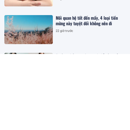
Mối quan hệ tốt đến mấy, 4 loại tiền
mừng này tuyệt đối không nên đi
22 giờ trước
5 công thức mix & match đồ công sở
giúp nàng văn phòng ngồi nhiều giấu
khuyết điểm, tôn dáng thanh thoát
22 giờ trước
Người đẹp nổi tiếng sinh 2 con với đại
gia bất động sản, mẹ ruột được tặng căn
biệt thự 87 tỷ để tiện chăm cháu
1 ngày trước