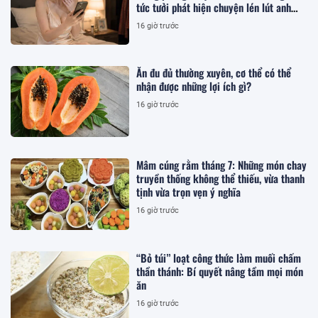
tức tưởi phát hiện chuyện lén lút anh
làm
16 giờ trước
Ăn đu đủ thường xuyên, cơ thể có thể
nhận được những lợi ích gì?
16 giờ trước
Mâm cúng rằm tháng 7: Những món chay
truyền thống không thể thiếu, vừa thanh
tịnh vừa trọn vẹn ý nghĩa
16 giờ trước
“Bỏ túi” loạt công thức làm muối chấm
thần thánh: Bí quyết nâng tầm mọi món
ăn
16 giờ trước