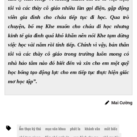
tôi và các thầy cô giáo nhiều lần gọi điện, gặp động
viên gia đình cho cháu tiếp tục đi học. Qua trò
chuyện, bố mẹ Khe muốn cho cháu đi học nhưng
kinh tế gia đình quá khó khăn nên nói Khe tạm dừng
việc học vài năm rồi tính tiếp. Chính vì vậy, bản thân
tôi và các thầy cô giáo trong trường luôn mong có
nhà hảo tâm nào đó biết đến và xin cho em một quỹ
học bổng tạo động lực cho em tiếp tục thực hiện giấc
mơ học tập”.
Mai Cường
Ẩm thực kỳ thú
mạc văn khoa
phát la
khánh vân
mắt biếc