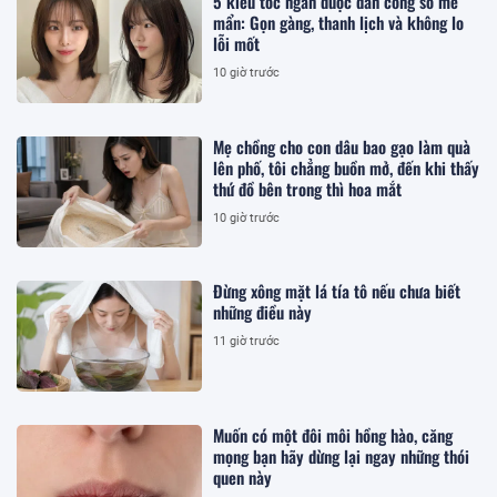
5 kiểu tóc ngắn được dân công sở mê
mẩn: Gọn gàng, thanh lịch và không lo
lỗi mốt
10 giờ trước
Mẹ chồng cho con dâu bao gạo làm quà
lên phố, tôi chẳng buồn mở, đến khi thấy
thứ đồ bên trong thì hoa mắt
10 giờ trước
Đừng xông mặt lá tía tô nếu chưa biết
những điều này
11 giờ trước
Muốn có một đôi môi hồng hào, căng
mọng bạn hãy dừng lại ngay những thói
quen này