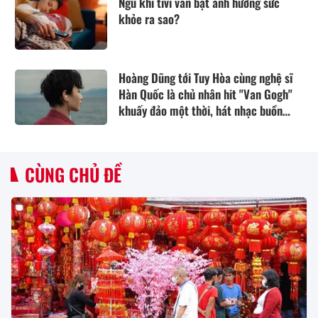
Ngủ khi tivi vẫn bật ảnh hưởng sức
khỏe ra sao?
Hoàng Dũng tới Tuy Hòa cùng nghệ sĩ
Hàn Quốc là chủ nhân hit "Van Gogh"
khuấy đảo một thời, hát nhạc buồn
thổn thức
CÙNG CHỦ ĐỀ