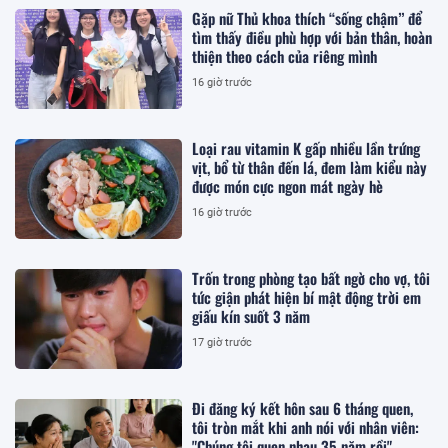
Gặp nữ Thủ khoa thích “sống chậm” để
tìm thấy điều phù hợp với bản thân, hoàn
thiện theo cách của riêng mình
16 giờ trước
Loại rau vitamin K gấp nhiều lần trứng
vịt, bổ từ thân đến lá, đem làm kiểu này
được món cực ngon mát ngày hè
16 giờ trước
Trốn trong phòng tạo bất ngờ cho vợ, tôi
tức giận phát hiện bí mật động trời em
giấu kín suốt 3 năm
17 giờ trước
Đi đăng ký kết hôn sau 6 tháng quen,
tôi tròn mắt khi anh nói với nhân viên:
"Chúng tôi quen nhau 35 năm rồi"