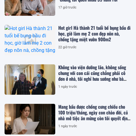
17 giờ trước
Hot girl Hà thành 21 tuổi bế bụng bầu đi
học, giờ làm mẹ 2 con đẹp nõn nà,
chồng tặng miệt vườn 900m2
22 giờ trước
Không vào viện dưỡng lão, không sống
chung với con cái cũng chẳng phải cô
đơn ở nhà, tôi nghỉ hưu sướng như bà
hoàng ở nơi này!
1 ngày trước
Mang bầu được chồng cưng chiều cho
100 triệu/tháng, ngày con chào đời, cả
nhà mở tiệc ăn mừng còn tôi quyết định
ly hôn
1 ngày trước