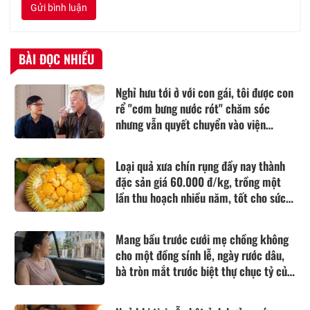
Gửi bình luận
BÀI ĐỌC NHIỀU
Nghỉ hưu tới ở với con gái, tôi được con
rể "cơm bưng nước rót" chăm sóc
nhưng vẫn quyết chuyển vào viện
dưỡng lão sống
Loại quả xưa chín rụng đầy nay thành
đặc sản giá 60.000 đ/kg, trồng một
lần thu hoạch nhiều năm, tốt cho sức
khỏe
Mang bầu trước cưới mẹ chồng không
cho một đồng sính lễ, ngày rước dâu,
bà tròn mắt trước biệt thự chục tỷ của
nhà tôi