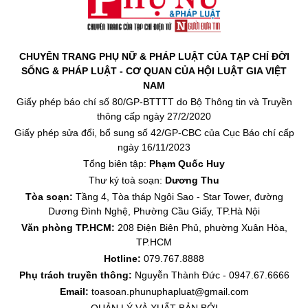
CHUYÊN TRANG PHỤ NỮ & PHÁP LUẬT CỦA TẠP CHÍ ĐỜI
SỐNG & PHÁP LUẬT - CƠ QUAN CỦA HỘI LUẬT GIA VIỆT
NAM
Giấy phép báo chí số 80/GP-BTTTT do Bộ Thông tin và Truyền
thông cấp ngày 27/2/2020
Giấy phép sửa đổi, bổ sung số 42/GP-CBC của Cục Báo chí cấp
ngày 16/11/2023
Tổng biên tập:
Phạm Quốc Huy
Thư ký toà soạn:
Dương Thu
Tòa soạn:
Tầng 4, Tòa tháp Ngôi Sao - Star Tower, đường
Dương Đình Nghệ, Phường Cầu Giấy, TP.Hà Nội
Văn phòng TP.HCM:
208 Điện Biên Phủ, phường Xuân Hòa,
TP.HCM
Hotline:
079.767.8888
Phụ trách truyền thông:
Nguyễn Thành Đức - 0947.67.6666
Email:
toasoan.phunuphapluat@gmail.com