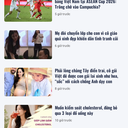
bảng Việt Nam tại ASEAN Cup 2026:
Trông chờ vào Campuchia?
5 giờ trước
Mẹ đòi chuyển lớp cho con vì cô giáo
quá xinh đẹp khiến dân tình tranh cãi
6 giờ trước
Phải lòng chàng Tây điển trai, cô gái
Việt đẻ được con gái lai xinh như hoa,
“sốc” với cách chồng Anh dạy con
8 giờ trước
Muốn kiểm soát cholesterol, đừng bỏ
qua 3 loại đồ uống này
10 giờ trước