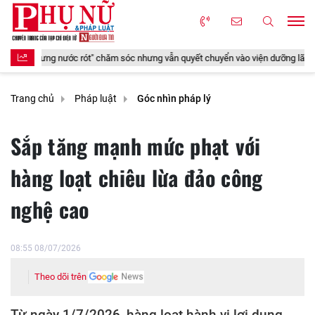
chăm sóc nhưng vẫn quyết chuyển vào viện dưỡng lão sống
Hoàng Dũng t
Trang chủ
Pháp luật
Góc nhìn pháp lý
Sắp tăng mạnh mức phạt với
hàng loạt chiêu lừa đảo công
nghệ cao
08:55 08/07/2026
Theo dõi trên
Từ ngày 1/7/2026, hàng loạt hành vi lợi dụng