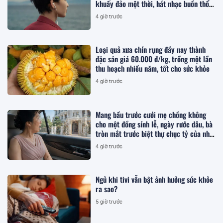
khuấy đảo một thời, hát nhạc buồn thổn
thức
4 giờ trước
Loại quả xưa chín rụng đầy nay thành
đặc sản giá 60.000 đ/kg, trồng một lần
thu hoạch nhiều năm, tốt cho sức khỏe
4 giờ trước
Mang bầu trước cưới mẹ chồng không
cho một đồng sính lễ, ngày rước dâu, bà
tròn mắt trước biệt thự chục tỷ của nhà
tôi
4 giờ trước
Ngủ khi tivi vẫn bật ảnh hưởng sức khỏe
ra sao?
5 giờ trước