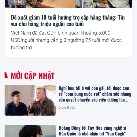
Pháp luật
Đề xuất giảm 10 tuổi hưởng trợ cấp hằng tháng: Tin
vui cho hàng triệu người cao tuổi
Việt Nam đã đạt GDP bình quân khoảng 5.000
USD/người nhưng vẫn giữ ngưỡng 75 tuổi mới được
hưởng trợ...
MỚI CẬP NHẬT
Nghỉ hưu tới ở với con gái, tôi được con
rể "cơm bưng nước rót" chăm sóc nhưng
vẫn quyết chuyển vào viện dưỡng lão
sống
3 giờ trước
Hoàng Dũng tới Tuy Hòa cùng nghệ sĩ
Hàn Quốc là chủ nhân hit "Van Gogh"