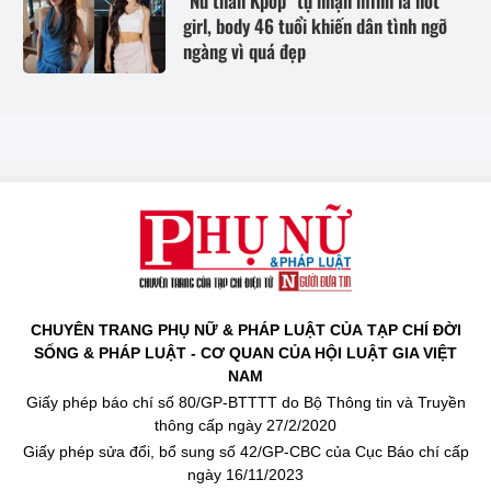
"Nữ thần Kpop" tự nhận mình là hot
girl, body 46 tuổi khiến dân tình ngỡ
ngàng vì quá đẹp
CHUYÊN TRANG PHỤ NỮ & PHÁP LUẬT CỦA TẠP CHÍ ĐỜI
SỐNG & PHÁP LUẬT - CƠ QUAN CỦA HỘI LUẬT GIA VIỆT
NAM
Giấy phép báo chí số 80/GP-BTTTT do Bộ Thông tin và Truyền
thông cấp ngày 27/2/2020
Giấy phép sửa đổi, bổ sung số 42/GP-CBC của Cục Báo chí cấp
ngày 16/11/2023