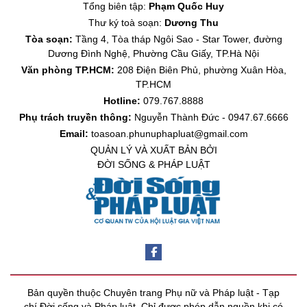
Tổng biên tập:
Phạm Quốc Huy
Thư ký toà soạn:
Dương Thu
Tòa soạn:
Tầng 4, Tòa tháp Ngôi Sao - Star Tower, đường
Dương Đình Nghệ, Phường Cầu Giấy, TP.Hà Nội
Văn phòng TP.HCM:
208 Điện Biên Phủ, phường Xuân Hòa,
TP.HCM
Hotline:
079.767.8888
Phụ trách truyền thông:
Nguyễn Thành Đức - 0947.67.6666
Email:
toasoan.phunuphapluat@gmail.com
QUẢN LÝ VÀ XUẤT BẢN BỞI
ĐỜI SỐNG & PHÁP LUẬT
Bản quyền thuộc Chuyên trang Phụ nữ và Pháp luật - Tạp
chí Đời sống và Pháp luật. Chỉ được phép dẫn nguồn khi có