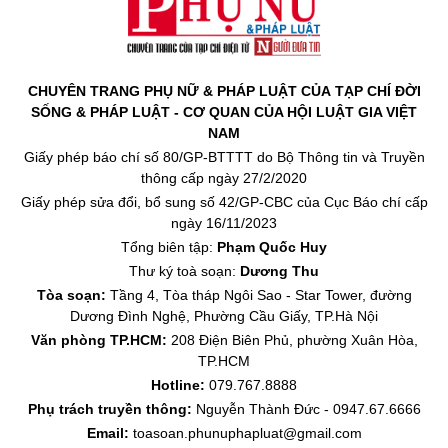
CHUYÊN TRANG PHỤ NỮ & PHÁP LUẬT CỦA TẠP CHÍ ĐỜI
SỐNG & PHÁP LUẬT - CƠ QUAN CỦA HỘI LUẬT GIA VIỆT
NAM
Giấy phép báo chí số 80/GP-BTTTT do Bộ Thông tin và Truyền
thông cấp ngày 27/2/2020
Giấy phép sửa đổi, bổ sung số 42/GP-CBC của Cục Báo chí cấp
ngày 16/11/2023
Tổng biên tập:
Phạm Quốc Huy
Thư ký toà soạn:
Dương Thu
Tòa soạn:
Tầng 4, Tòa tháp Ngôi Sao - Star Tower, đường
Dương Đình Nghệ, Phường Cầu Giấy, TP.Hà Nội
Văn phòng TP.HCM:
208 Điện Biên Phủ, phường Xuân Hòa,
TP.HCM
Hotline:
079.767.8888
Phụ trách truyền thông:
Nguyễn Thành Đức - 0947.67.6666
Email:
toasoan.phunuphapluat@gmail.com