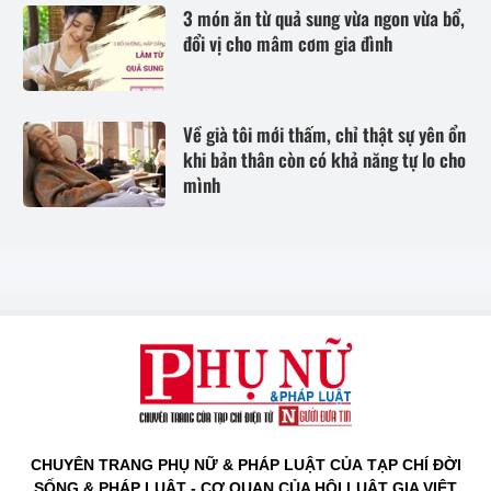
3 món ăn từ quả sung vừa ngon vừa bổ,
đổi vị cho mâm cơm gia đình
Về già tôi mới thấm, chỉ thật sự yên ổn
khi bản thân còn có khả năng tự lo cho
mình
CHUYÊN TRANG PHỤ NỮ & PHÁP LUẬT CỦA TẠP CHÍ ĐỜI
SỐNG & PHÁP LUẬT - CƠ QUAN CỦA HỘI LUẬT GIA VIỆT