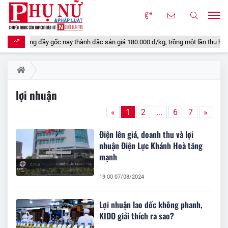
hín rụng đầy gốc nay thành đặc sản giá 180.000 đ/kg, trồng một lần thu hoạch n
lợi nhuận
«
1
2
...
6
7
»
Điện lên giá, doanh thu và lợi
nhuận Điện Lực Khánh Hoà tăng
mạnh
19:00 07/08/2024
Lợi nhuận lao dốc không phanh,
KIDO giải thích ra sao?