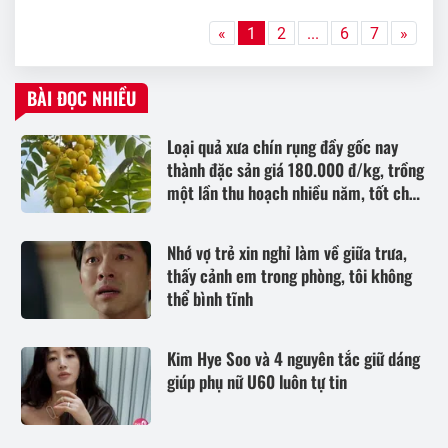
«
1
2
...
6
7
»
BÀI ĐỌC NHIỀU
Loại quả xưa chín rụng đầy gốc nay
thành đặc sản giá 180.000 đ/kg, trồng
một lần thu hoạch nhiều năm, tốt cho
sức khỏe
Nhớ vợ trẻ xin nghỉ làm về giữa trưa,
thấy cảnh em trong phòng, tôi không
thể bình tĩnh
Kim Hye Soo và 4 nguyên tắc giữ dáng
giúp phụ nữ U60 luôn tự tin