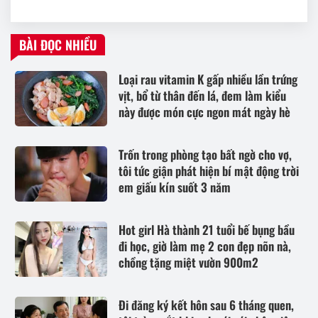
BÀI ĐỌC NHIỀU
Loại rau vitamin K gấp nhiều lần trứng
vịt, bổ từ thân đến lá, đem làm kiểu
này được món cực ngon mát ngày hè
Trốn trong phòng tạo bất ngờ cho vợ,
tôi tức giận phát hiện bí mật động trời
em giấu kín suốt 3 năm
Hot girl Hà thành 21 tuổi bế bụng bầu
đi học, giờ làm mẹ 2 con đẹp nõn nà,
chồng tặng miệt vườn 900m2
Đi đăng ký kết hôn sau 6 tháng quen,