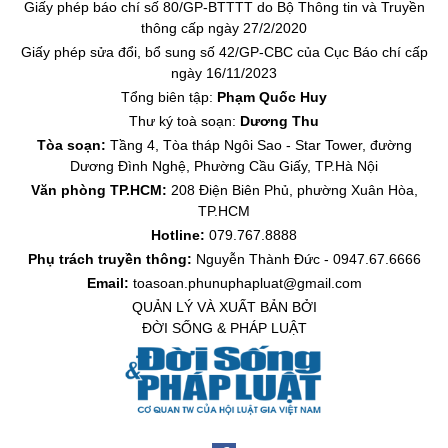
Giấy phép báo chí số 80/GP-BTTTT do Bộ Thông tin và Truyền
thông cấp ngày 27/2/2020
Giấy phép sửa đổi, bổ sung số 42/GP-CBC của Cục Báo chí cấp
ngày 16/11/2023
Tổng biên tập:
Phạm Quốc Huy
Thư ký toà soạn:
Dương Thu
Tòa soạn:
Tầng 4, Tòa tháp Ngôi Sao - Star Tower, đường
Dương Đình Nghệ, Phường Cầu Giấy, TP.Hà Nội
Văn phòng TP.HCM:
208 Điện Biên Phủ, phường Xuân Hòa,
TP.HCM
Hotline:
079.767.8888
Phụ trách truyền thông:
Nguyễn Thành Đức - 0947.67.6666
Email:
toasoan.phunuphapluat@gmail.com
QUẢN LÝ VÀ XUẤT BẢN BỞI
ĐỜI SỐNG & PHÁP LUẬT