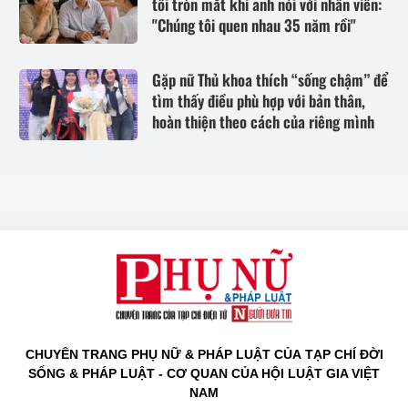
tôi tròn mắt khi anh nói với nhân viên:
"Chúng tôi quen nhau 35 năm rồi"
Gặp nữ Thủ khoa thích “sống chậm” để
tìm thấy điều phù hợp với bản thân,
hoàn thiện theo cách của riêng mình
CHUYÊN TRANG PHỤ NỮ & PHÁP LUẬT CỦA TẠP CHÍ ĐỜI
SỐNG & PHÁP LUẬT - CƠ QUAN CỦA HỘI LUẬT GIA VIỆT
NAM