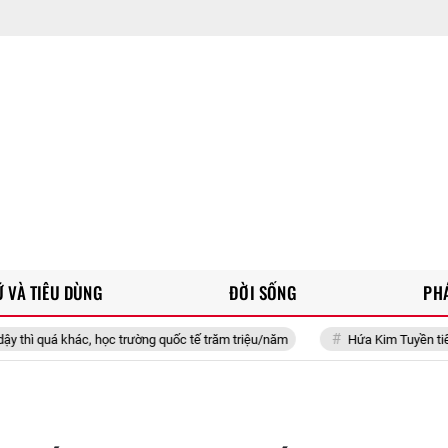
 VÀ TIÊU DÙNG
ĐỜI SỐNG
PH
c, học trường quốc tế trăm triệu/năm
Hứa Kim Tuyền tiết lộ bí quyết "