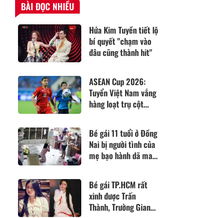
BÀI ĐỌC NHIỀU
Hứa Kim Tuyền tiết lộ
bí quyết "chạm vào
đâu cũng thành hit"
ASEAN Cup 2026:
Tuyển Việt Nam vắng
hàng loạt trụ cột
trước trận gặp
Campuchia
Bé gái 11 tuổi ở Đồng
Nai bị người tình của
mẹ bạo hành dã man
dù đã quỳ lạy van xin
Bé gái TP.HCM rất
xinh được Trấn
Thành, Trường Giang