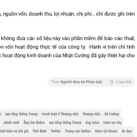
, nguồn vốn, doanh thu, lợi nhuận, chi phí... chỉ được ghi trên
o không đưa các số liệu này vào phần mềm để báo cáo thuế,
ồn vốn hoạt động thực tế của công ty. Hành vi trên chỉ tính
c hoạt động kinh doanh của Nhật Cường đã gây thiệt hại cho
Theo
Người đưa tin Pháp luật
Copy link
ỹ
cựu tổng thống Trump
tranh luận ở Thượng viện
thượng viện
bộ trưởng
chính sách
Ông Joe Biden
cựu tổng thống Trump
ông trùm
trùm ma túy
phát hiện và bắt giữ
Thái Bình
Twitter
Trump nói Twitter
khóa tài khoản
đe dọa