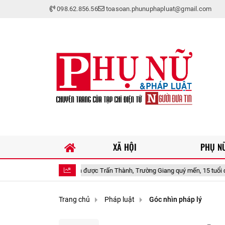
098.62.856.56
toasoan.phunuphapluat@gmail.com
XÃ HỘI
PHỤ NỮ
P.HCM rất xinh được Trấn Thành, Trường Giang quý mến, 15 tuổi dậy thì quá khá
Trang chủ
Pháp luật
Góc nhìn pháp lý