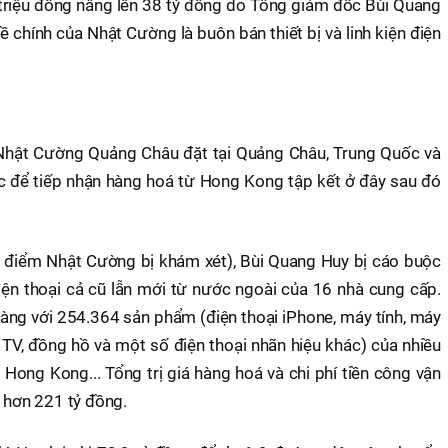
triệu đồng nâng lên 38 tỷ đồng do Tổng giám đốc Bùi Quang
chính của Nhật Cường là buôn bán thiết bị và linh kiện điện
Nhật Cường Quảng Châu đặt tại Quảng Châu, Trung Quốc và
c để tiếp nhận hàng hoá từ Hong Kong tập kết ở đây sau đó
 điểm Nhật Cường bị khám xét), Bùi Quang Huy bị cáo buộc
ện thoại cả cũ lẫn mới từ nước ngoài của 16 nhà cung cấp.
ng với 254.364 sản phẩm (điện thoại iPhone, máy tính, máy
 TV, đồng hồ và một số điện thoại nhãn hiệu khác) của nhiều
 Hong Kong... Tổng trị giá hàng hoá và chi phí tiền công vận
i hơn 221 tỷ đồng.