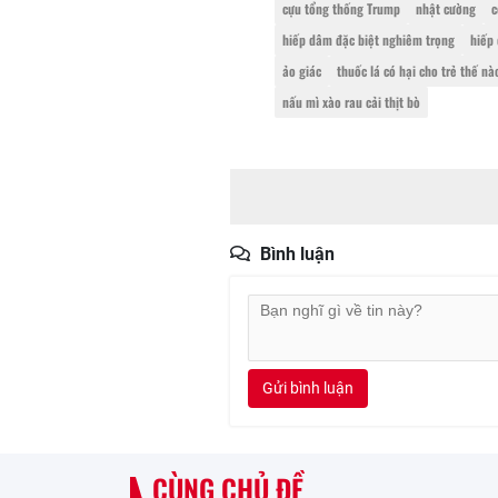
cựu tổng thống Trump
nhật cường
c
hiếp dâm đặc biệt nghiêm trọng
hiếp
ảo giác
thuốc lá có hại cho trẻ thế nà
nấu mì xào rau cải thịt bò
Bình luận
Gửi bình luận
CÙNG CHỦ ĐỀ