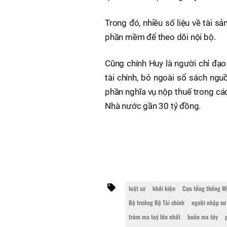
Trong đó, nhiều số liệu về tài sản
phần mềm để theo dõi nội bộ.
Cũng chính Huy là người chỉ đạ
tài chính, bỏ ngoài sổ sách ngu
phần nghĩa vụ nộp thuế trong cá
Nhà nước gần 30 tỷ đồng.
luật sư
khởi kiện
Cựu tổng thống M
Bộ trưởng Bộ Tài chính
người nhập cư
trùm ma tuý lớn nhất
buôn ma túy