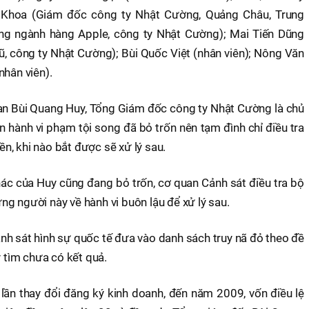
t Khoa (Giám đốc công ty Nhật Cường, Quảng Châu, Trung
g ngành hàng Apple, công ty Nhật Cường); Mai Tiến Dũng
ũ, công ty Nhật Cường); Bùi Quốc Việt (nhân viên); Nông Văn
nhân viên).
 can Bùi Quang Huy, Tổng Giám đốc công ty Nhật Cường là chủ
n hành vi phạm tội song đã bỏ trốn nên tạm đình chỉ điều tra
iền, khi nào bắt được sẽ xử lý sau.
ác của Huy cũng đang bỏ trốn, cơ quan Cảnh sát điều tra bộ
g người này về hành vi buôn lậu để xử lý sau.
nh sát hình sự quốc tế đưa vào danh sách truy nã đỏ theo đề
y tìm chưa có kết quả.
ần thay đổi đăng ký kinh doanh, đến năm 2009, vốn điều lệ