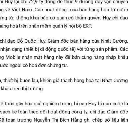
hì Huy lại chi 72,9 tỷ đồng để thuê 9 đường dây vận chuyển
ng về Việt Nam. Các hoạt động mua bán hàng hóa từ nước
ứng từ, không khai báo cơ quan có thẩm quyền. Huy chỉ đạo
h hàng hoá trên phần mềm quản lý nội bộ ERP.
uy chỉ đạo Đỗ Quốc Huy, Giám đốc bán hàng của Nhật Cường,
nhận dạng thiết bị di động quốc tế) với từng sản phẩm. Các
ng Mobile nhận mặt hàng này để bán cùng hàng nhập khẩu
nước ngoài có hoá đơn chứng từ.
, thiết bị buôn lậu, khiến giá thành hàng hoá tại Nhật Cường
khác trên thị trường.
kế toán gây hậu quả nghiêm trọng, bị can Huy bị cáo cuộc là
 sách kế toán theo dõi hoạt động công ty; chỉ đạo Giám đốc
ế toán trưởng Nguyễn Thị Bích Hằng ghi chép số liệu liên