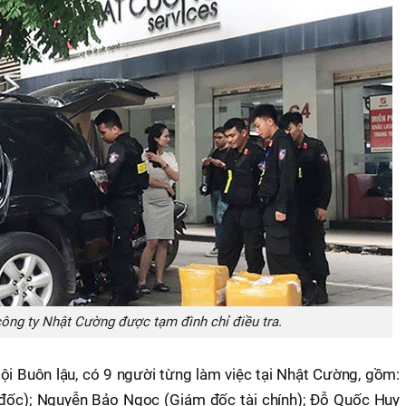
ông ty Nhật Cường được tạm đình chỉ điều tra.
tội Buôn lậu, có 9 người từng làm việc tại Nhật Cường, gồm:
đốc); Nguyễn Bảo Ngọc (Giám đốc tài chính); Đỗ Quốc Huy