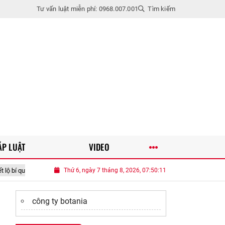
Tư vấn luật miễn phí: 0968.007.001
Tìm kiếm
ÁP LUẬT
VIDEO
chạm vào đâu cũng thành hit"
Thứ 6, ngày 7 tháng 8, 2026, 07:50:12
Bé gái 11 tuổi ở Đồng Nai bị người tình c
công ty botania