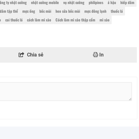
ông ty nhật cường
nhật cường mobile
vụ nhật cường
philipines
á hậu
hiếp dâm
 dâm tập thể
mực ống
bốc mùi
heo sữa bốc mùi
mực đông lạnh
thuốc lá
o
cai thuốc lá
cách làm mì xào
Cách làm mì xào thập cẩm
mì xào
Chia sẻ
In