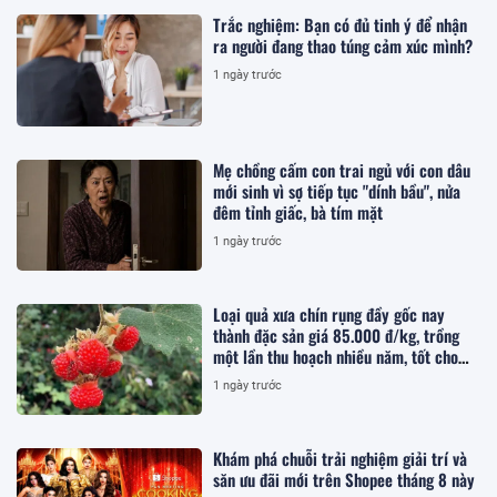
Trắc nghiệm: Bạn có đủ tinh ý để nhận
ra người đang thao túng cảm xúc mình?
1 ngày trước
Mẹ chồng cấm con trai ngủ với con dâu
mới sinh vì sợ tiếp tục "dính bầu", nửa
đêm tỉnh giấc, bà tím mặt
1 ngày trước
Loại quả xưa chín rụng đầy gốc nay
thành đặc sản giá 85.000 đ/kg, trồng
một lần thu hoạch nhiều năm, tốt cho
sức khỏe
1 ngày trước
Khám phá chuỗi trải nghiệm giải trí và
săn ưu đãi mới trên Shopee tháng 8 này