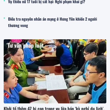
Vụ thiếu nữ 17 tuổi bị sát hại: Nghi phạm khai gì?
Điều tra nguyên nhân án mạng ở Hưng Yên khiến 2 người
thương vong
Tư vấn pháp luật
Khởi tố thêm 47 bị can trong vụ lừa bán 'kỳ nghỉ du lịch',