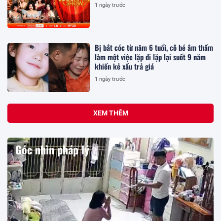
1 ngày trước
Bị bắt cóc từ năm 6 tuổi, cô bé âm thầm
làm một việc lặp đi lặp lại suốt 9 năm
khiến kẻ xấu trả giá
1 ngày trước
XEM THÊM
Góc nhìn pháp lý