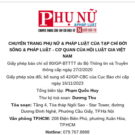
CHUYÊN TRANG PHỤ NỮ & PHÁP LUẬT CỦA TẠP CHÍ ĐỜI
SỐNG & PHÁP LUẬT - CƠ QUAN CỦA HỘI LUẬT GIA VIỆT
NAM
Giấy phép báo chí số 80/GP-BTTTT do Bộ Thông tin và Truyền
thông cấp ngày 27/2/2020
Giấy phép sửa đổi, bổ sung số 42/GP-CBC của Cục Báo chí cấp
ngày 16/11/2023
Tổng biên tập:
Phạm Quốc Huy
Thư ký toà soạn:
Dương Thu
Tòa soạn:
Tầng 4, Tòa tháp Ngôi Sao - Star Tower, đường
Dương Đình Nghệ, Phường Cầu Giấy, TP.Hà Nội
Văn phòng TP.HCM:
208 Điện Biên Phủ, phường Xuân Hòa,
TP.HCM
Hotline:
079.767.8888