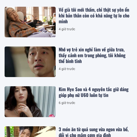
Về già tôi mới thấm, chỉ thật sự yên ổn
khi bản thân còn có khả năng tự lo cho
mình
4 giờ trước
Nhớ vợ trẻ xin nghỉ làm về giữa trưa,
thấy cảnh em trong phòng, tôi không
thể bình tĩnh
4 giờ trước
Kim Hye Soo và 4 nguyên tắc giữ dáng
giúp phụ nữ U60 luôn tự tin
6 giờ trước
3 món ăn từ quả sung vừa ngon vừa bổ,
đổi vị cho mâm cơm gia đình