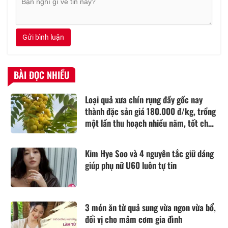
Gửi bình luận
BÀI ĐỌC NHIỀU
Loại quả xưa chín rụng đầy gốc nay
thành đặc sản giá 180.000 đ/kg, trồng
một lần thu hoạch nhiều năm, tốt cho
sức khỏe
Kim Hye Soo và 4 nguyên tắc giữ dáng
giúp phụ nữ U60 luôn tự tin
3 món ăn từ quả sung vừa ngon vừa bổ,
đổi vị cho mâm cơm gia đình