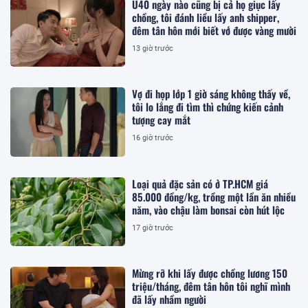
U40 ngày nào cũng bị cả họ giục lấy
chồng, tôi đánh liều lấy anh shipper,
đêm tân hôn mới biết vớ được vàng mười
13 giờ trước
Vợ đi họp lớp 1 giờ sáng không thấy về,
tôi lo lắng đi tìm thì chứng kiến cảnh
tượng cay mắt
16 giờ trước
Loại quả đặc sản có ở TP.HCM giá
85.000 đồng/kg, trồng một lần ăn nhiều
năm, vào chậu làm bonsai còn hút lộc
17 giờ trước
Mừng rỡ khi lấy được chồng lương 150
triệu/tháng, đêm tân hôn tôi nghĩ mình
đã lấy nhầm người