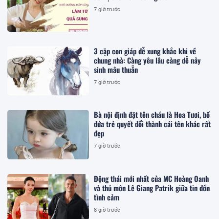
7 giờ trước
3 cặp con giáp dễ xung khắc khi về
chung nhà: Càng yêu lâu càng dễ nảy
sinh mâu thuẫn
7 giờ trước
Bà nội định đặt tên cháu là Hoa Tươi, bố
đứa trẻ quyết đổi thành cái tên khác rất
đẹp
7 giờ trước
Động thái mới nhất của MC Hoàng Oanh
và thủ môn Lê Giang Patrik giữa tin đồn
tình cảm
8 giờ trước