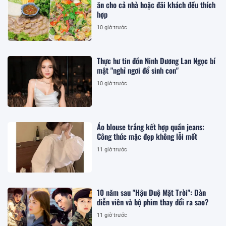
ăn cho cả nhà hoặc đãi khách đều thích
hợp
10 giờ trước
Thực hư tin đồn Ninh Dương Lan Ngọc bí
mật "nghỉ ngơi để sinh con"
10 giờ trước
Áo blouse trắng kết hợp quần jeans:
Công thức mặc đẹp không lỗi mốt
11 giờ trước
10 năm sau "Hậu Duệ Mặt Trời": Dàn
diễn viên và bộ phim thay đổi ra sao?
11 giờ trước