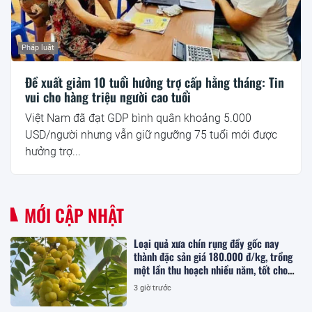
Pháp luật
Đề xuất giảm 10 tuổi hưởng trợ cấp hằng tháng: Tin
vui cho hàng triệu người cao tuổi
Việt Nam đã đạt GDP bình quân khoảng 5.000
USD/người nhưng vẫn giữ ngưỡng 75 tuổi mới được
hưởng trợ...
MỚI CẬP NHẬT
Loại quả xưa chín rụng đầy gốc nay
thành đặc sản giá 180.000 đ/kg, trồng
một lần thu hoạch nhiều năm, tốt cho
sức khỏe
3 giờ trước