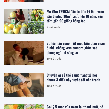
Mẹ đảm TP.HCM đầu tư tiền tỷ làm vườn
sân thượng 80m² suốt hơn 10 năm, sưu
tầm gần 90 giống hồng táo
9 giờ trước
Vợ lúc nào cũng mệt mỏi, kêu than chán
ở nhà, chồng xem camera giám sát
phòng ngủ thì sững sờ
10 giờ trước
Chuyện gì có thể đăng mạng xã hội
nhưng 3 điều này tuyệt đối nên tránh
10 giờ trước
Gợi ý 5 món vừa ngon lại thanh mát, dễ