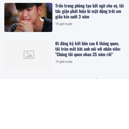
Trốn trong phòng tạo bất ngờ cho vợ, tôi
tức giận phát hiện bí mật động trời em
giấu kín suốt 3 năm
19 giờ trước
Đi đăng ký kết hôn sau 6 tháng quen,
tôi tròn mắt khi anh nói với nhân viên:
"Chúng tôi quen nhau 35 năm rồi"
19 giờ trước
Hot girl Hà thành 21 tuổi bế bụng bầu đi
học, giờ làm mẹ 2 con đẹp nõn nà,
chồng tặng miệt vườn 900m2
1 ngày trước
Không vào viện dưỡng lão, không sống
chung với con cái cũng chẳng phải cô