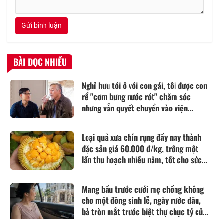
Gửi bình luận
BÀI ĐỌC NHIỀU
Nghỉ hưu tới ở với con gái, tôi được con
rể "cơm bưng nước rót" chăm sóc
nhưng vẫn quyết chuyển vào viện
dưỡng lão sống
Loại quả xưa chín rụng đầy nay thành
đặc sản giá 60.000 đ/kg, trồng một
lần thu hoạch nhiều năm, tốt cho sức
khỏe
Mang bầu trước cưới mẹ chồng không
cho một đồng sính lễ, ngày rước dâu,
bà tròn mắt trước biệt thự chục tỷ của