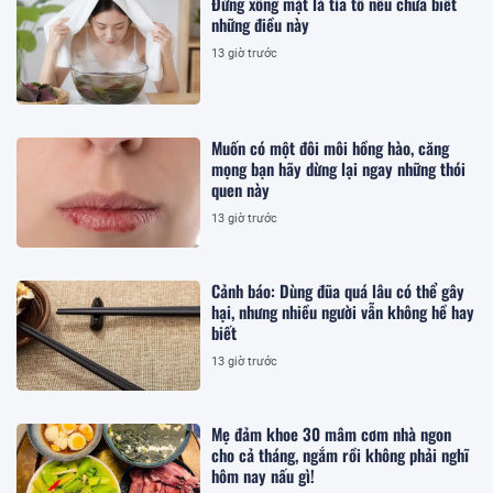
Đừng xông mặt lá tía tô nếu chưa biết
những điều này
13 giờ trước
Muốn có một đôi môi hồng hào, căng
mọng bạn hãy dừng lại ngay những thói
quen này
13 giờ trước
Cảnh báo: Dùng đũa quá lâu có thể gây
hại, nhưng nhiều người vẫn không hề hay
biết
13 giờ trước
Mẹ đảm khoe 30 mâm cơm nhà ngon
cho cả tháng, ngắm rồi không phải nghĩ
hôm nay nấu gì!