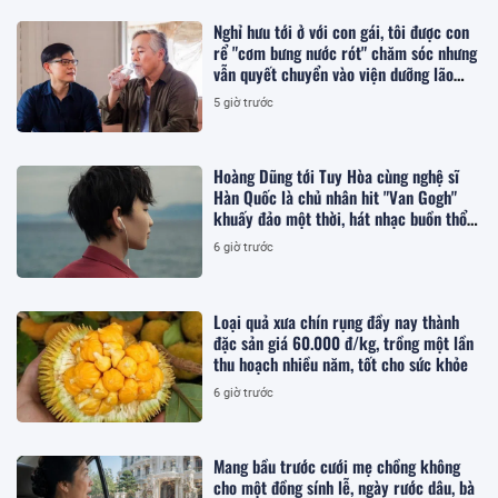
Nghỉ hưu tới ở với con gái, tôi được con
rể "cơm bưng nước rót" chăm sóc nhưng
vẫn quyết chuyển vào viện dưỡng lão
sống
5 giờ trước
Hoàng Dũng tới Tuy Hòa cùng nghệ sĩ
Hàn Quốc là chủ nhân hit "Van Gogh"
khuấy đảo một thời, hát nhạc buồn thổn
thức
6 giờ trước
Loại quả xưa chín rụng đầy nay thành
đặc sản giá 60.000 đ/kg, trồng một lần
thu hoạch nhiều năm, tốt cho sức khỏe
6 giờ trước
Mang bầu trước cưới mẹ chồng không
cho một đồng sính lễ, ngày rước dâu, bà