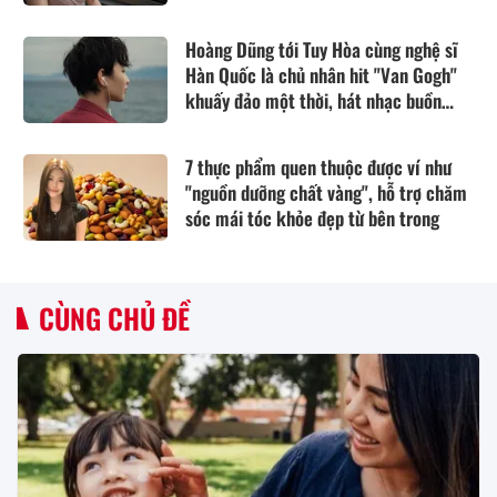
nhà tôi
Hoàng Dũng tới Tuy Hòa cùng nghệ sĩ
Hàn Quốc là chủ nhân hit "Van Gogh"
khuấy đảo một thời, hát nhạc buồn
thổn thức
7 thực phẩm quen thuộc được ví như
"nguồn dưỡng chất vàng", hỗ trợ chăm
sóc mái tóc khỏe đẹp từ bên trong
CÙNG CHỦ ĐỀ