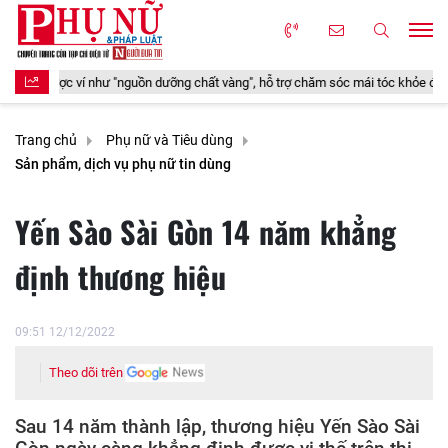
ỡng chất vàng", hỗ trợ chăm sóc mái tóc khỏe đẹp từ bên trong
Nghỉ h
Trang chủ
Phụ nữ và Tiêu dùng
Sản phẩm, dịch vụ phụ nữ tin dùng
Yến Sào Sài Gòn 14 năm khẳng
định thương hiệu
09:51 12/12/2022
Theo dõi trên
Sau 14 năm thành lập, thương hiệu Yến Sào Sài