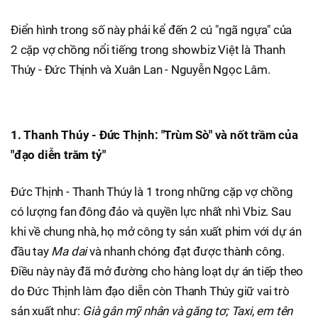
Điển hình trong số này phải kể đến 2 cú "ngã ngựa" của
2 cặp vợ chồng nổi tiếng trong showbiz Việt là Thanh
Thúy - Đức Thịnh và Xuân Lan - Nguyễn Ngọc Lâm.
1. Thanh Thúy - Đức Thịnh: "Trùm Sò" và nốt trầm của
"đạo diễn trăm tỷ"
Đức Thịnh - Thanh Thúy là 1 trong những cặp vợ chồng
có lượng fan đông đảo và quyền lực nhất nhì Vbiz. Sau
khi về chung nhà, họ mở công ty sản xuất phim với dự án
đầu tay
Ma dai
và nhanh chóng đạt được thành công.
Điều này này đã mở đường cho hàng loạt dự án tiếp theo
do Đức Thịnh làm đạo diễn còn Thanh Thúy giữ vai trò
sản xuất như:
Già gân mỹ nhân và găng tơ; Taxi, em tên