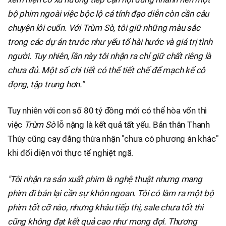
bộ phim ngoài việc bộc lộ cá tính đạo diễn còn cần câu
chuyện lôi cuốn. Với Trùm Sò, tôi giữ những màu sắc
trong các dự án trước như yếu tố hài hước và giá trị tình
người. Tuy nhiên, lần này tôi nhận ra chỉ giữ chất riêng là
chưa đủ. Một số chi tiết có thể tiết chế để mạch kể cô
đọng, tập trung hơn."
Tuy nhiên với con số 80 tỷ đồng mới có thể hòa vốn thì
việc
Trùm Sò
lỗ nặng là kết quả tất yếu. Bản thân Thanh
Thúy cũng cay đắng thừa nhận "chưa có phương án khác"
khi đối diện với thực tế nghiệt ngã.
"Tôi nhận ra sản xuất phim là nghệ thuật nhưng mang
phim đi bán lại cần sự khôn ngoan. Tôi có làm ra một bộ
phim tốt cỡ nào, nhưng khâu tiếp thị, sale chưa tốt thì
cũng không đạt kết quả cao như mong đợi. Thương