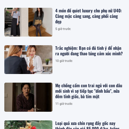
4 món đồ quiet luxury cho phụ nữ U40:
Càng mặc càng sang, càng phối càng
đẹp
5 giờ trước
Trắc nghiệm: Bạn có đủ tinh ý để nhận
ra người đang thao túng cảm xúc mình?
10 giờ trước
Mẹ chồng cấm con trai ngủ với con dâu
mới sinh vì sợ tiếp tục "dính bầu", nửa
đêm tỉnh giấc, bà tím mặt
11 giờ trước
Loại quả xưa chín rụng đầy gốc nay
thành đặc sản giá 85.000 đ/kg, trồng