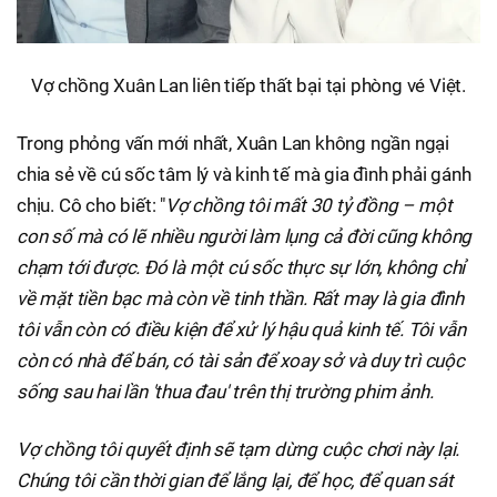
Vợ chồng Xuân Lan liên tiếp thất bại tại phòng vé Việt.
Trong phỏng vấn mới nhất, Xuân Lan không ngần ngại
chia sẻ về cú sốc tâm lý và kinh tế mà gia đình phải gánh
chịu. Cô cho biết: "
Vợ chồng tôi mất 30 tỷ đồng – một
con số mà có lẽ nhiều người làm lụng cả đời cũng không
chạm tới được. Đó là một cú sốc thực sự lớn, không chỉ
về mặt tiền bạc mà còn về tinh thần. Rất may là gia đình
tôi vẫn còn có điều kiện để xử lý hậu quả kinh tế. Tôi vẫn
còn có nhà để bán, có tài sản để xoay sở và duy trì cuộc
sống sau hai lần 'thua đau' trên thị trường phim ảnh.
Vợ chồng tôi quyết định sẽ tạm dừng cuộc chơi này lại.
Chúng tôi cần thời gian để lắng lại, để học, để quan sát