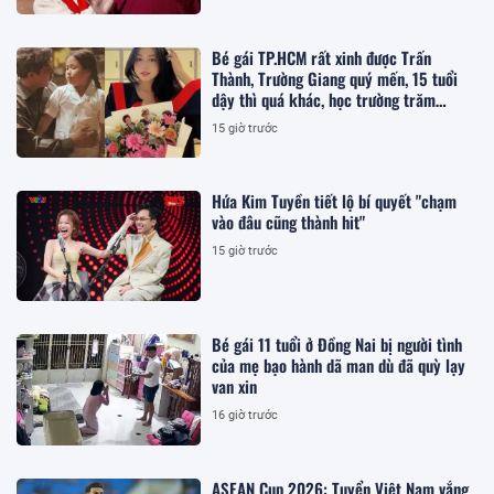
Bé gái TP.HCM rất xinh được Trấn
Thành, Trường Giang quý mến, 15 tuổi
dậy thì quá khác, học trường trăm
triệu/năm
15 giờ trước
Hứa Kim Tuyền tiết lộ bí quyết "chạm
vào đâu cũng thành hit"
15 giờ trước
Bé gái 11 tuổi ở Đồng Nai bị người tình
của mẹ bạo hành dã man dù đã quỳ lạy
van xin
16 giờ trước
ASEAN Cup 2026: Tuyển Việt Nam vắng