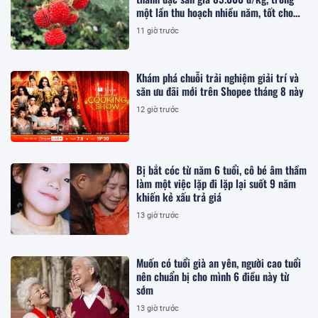
một lần thu hoạch nhiều năm, tốt cho
sức khỏe
11 giờ trước
Khám phá chuỗi trải nghiệm giải trí và
săn ưu đãi mới trên Shopee tháng 8 này
12 giờ trước
Bị bắt cóc từ năm 6 tuổi, cô bé âm thầm
làm một việc lặp đi lặp lại suốt 9 năm
khiến kẻ xấu trả giá
13 giờ trước
Muốn có tuổi già an yên, người cao tuổi
nên chuẩn bị cho mình 6 điều này từ
sớm
13 giờ trước