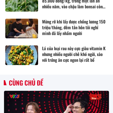
85.000 đồng/kg, trồng một lần ăn
nhiều năm, vào chậu làm bonsai còn
hút lộc
Mừng rỡ khi lấy được chồng lương 150
triệu/tháng, đêm tân hôn tôi nghĩ
mình đã lấy nhầm người
Lá của loại rau này cực giàu vitamin K
nhưng nhiều người chê khó ngửi, xào
với trứng ăn cực ngon lại rất bổ
CÙNG CHỦ ĐỀ