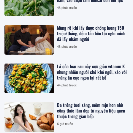
năm, vào chậu làm bonsai còn hút lộc
43 phút trước
Mừng rỡ khi lấy được chồng lương 150
triệu/tháng, đêm tân hôn tôi nghĩ mình
đã lấy nhầm người
43 phút trước
Lá của loại rau này cực giàu vitamin K
nhưng nhiều người chê khó ngửi, xào với
trứng ăn cực ngon lại rất bổ
44 phút trước
Da trông tươi sáng, mềm mịn hơn nhờ
công thức làm đẹp từ nguyên liệu quen
thuộc trong gian bếp
5 giờ trước