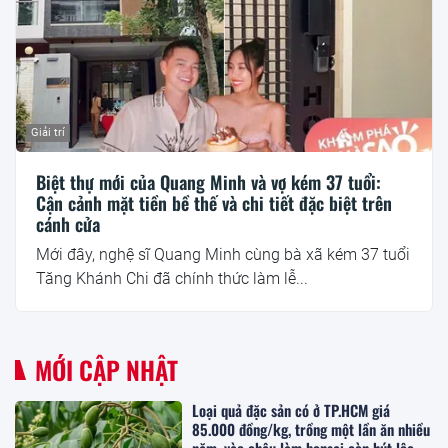
Giải trí
Biệt thự mới của Quang Minh và vợ kém 37 tuổi:
Cận cảnh mặt tiền bề thế và chi tiết đặc biệt trên
cánh cửa
Mới đây, nghệ sĩ Quang Minh cùng bà xã kém 37 tuổi
Tăng Khánh Chi đã chính thức làm lễ...
MỚI CẬP NHẬT
Loại quả đặc sản có ở TP.HCM giá
85.000 đồng/kg, trồng một lần ăn nhiều