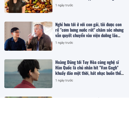
1 ngày trước
Nghỉ hưu tới ở với con gái, tôi được con
rể "cơm bưng nước rót" chăm sóc nhưng
vẫn quyết chuyển vào viện dưỡng lão
sống
1 ngày trước
Hoàng Dũng tới Tuy Hòa cùng nghệ sĩ
Hàn Quốc là chủ nhân hit "Van Gogh"
khuấy đảo một thời, hát nhạc buồn thổn
thức
1 ngày trước
Loại quả xưa chín rụng đầy nay thành
đặc sản giá 60.000 đ/kg, trồng một lần
thu hoạch nhiều năm, tốt cho sức khỏe
1 ngày trước