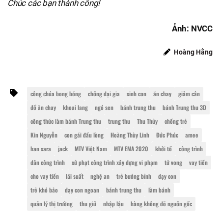
Chúc các bạn thành công!
Ảnh: NVCC
Hoàng Hằng
công chúa bong bóng
chồng đại gia
sinh con
ăn chay
giảm cân
đồ ăn chay
khoai lang
ngó sen
bánh trung thu
bánh Trung thu 3D
công thức làm bánh Trung thu
trung thu
Thu Thủy
chồng trẻ
Kin Nguyễn
con gái đầu lòng
Hoàng Thùy Linh
Đức Phúc
amee
han sara
jack
MTV Việt Nam
MTV EMA 2020
khởi tố
công trình
dân công trình
xử phạt công trình xây dựng vi phạm
tử vong
vay tiền
cho vay tiền
lãi suất
nghệ an
trẻ bướng bỉnh
dạy con
trẻ khó bảo
dạy con ngoan
bánh trung thu
làm bánh
quản lý thị trường
thu giữ
nhập lậu
hàng không dõ nguồn gốc