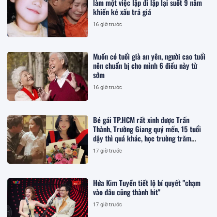
làm một việc lặp đi lặp lại suốt 9 năm
khiến kẻ xấu trả giá
16 giờ trước
Muốn có tuổi già an yên, người cao tuổi
nên chuẩn bị cho mình 6 điều này từ
sớm
16 giờ trước
Bé gái TP.HCM rất xinh được Trấn
Thành, Trường Giang quý mến, 15 tuổi
dậy thì quá khác, học trường trăm
triệu/năm
17 giờ trước
Hứa Kim Tuyền tiết lộ bí quyết "chạm
vào đâu cũng thành hit"
17 giờ trước