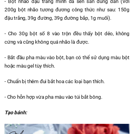
- Bột nhão đậu trắng mình đã sên sẵn dùng dần (Với
200g bột nhão tương đương công thức như sau: 150g
đậu trắng, 39g đường, 39g đường bắp, 1g muối).
- Cho 30g bột số 8 vào trộn đều thấy bột dẻo, không
cứng và cũng không quá nhão là được.
- Bắt đầu pha màu vào bột, bạn có thể sử dụng màu bột
hoặc màu gel tùy thích.
- Chuẩn bị thêm đui bắt hoa các loại bạn thích.
- Cho hỗn hợp vừa pha màu vào túi bắt bông.
Tạo bánh: