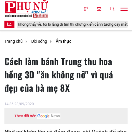
tôi lo lắng đi tìm thì chứng kiến cảnh tượng cay mắt
Loại quả đặc sản 
Trang chủ
Đời sống
Ẩm thực
Cách làm bánh Trung thu hoa
hồng 3D "ăn không nỡ" vì quá
đẹp của bà mẹ 8X
14:36 23/09/2020
Theo dõi trên
Nhờ sợ khéo léo và đảm đang, chị Quỳnh đã cho