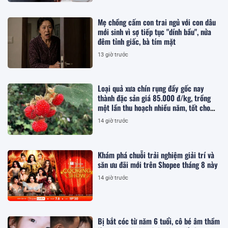
Mẹ chồng cấm con trai ngủ với con dâu
mới sinh vì sợ tiếp tục "dính bầu", nửa
đêm tỉnh giấc, bà tím mặt
13 giờ trước
Loại quả xưa chín rụng đầy gốc nay
thành đặc sản giá 85.000 đ/kg, trồng
một lần thu hoạch nhiều năm, tốt cho
sức khỏe
14 giờ trước
Khám phá chuỗi trải nghiệm giải trí và
săn ưu đãi mới trên Shopee tháng 8 này
14 giờ trước
Bị bắt cóc từ năm 6 tuổi, cô bé âm thầm