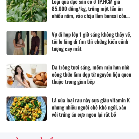
Loại quả đặc sản có ở TP.HCM giá
85.000 đồng/kg, trồng một lần ăn
nhiều năm, vào chậu làm bonsai còn
hút lộc
Vợ đi họp lớp 1 giờ sáng không thấy về,
tôi lo lắng đi tìm thì chứng kiến cảnh
tượng cay mắt
Da trông tươi sáng, mềm mịn hơn nhờ
công thức làm đẹp từ nguyên liệu quen
thuộc trong gian bếp
Lá của loại rau này cực giàu vitamin K
nhưng nhiều người chê khó ngửi, xào
với trứng ăn cực ngon lại rất bổ