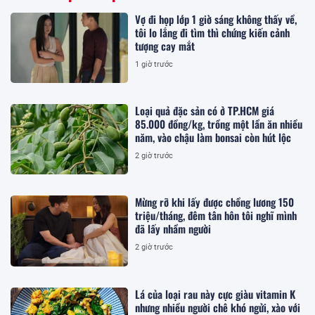
Vợ đi họp lớp 1 giờ sáng không thấy về,
tôi lo lắng đi tìm thì chứng kiến cảnh
tượng cay mắt
1 giờ trước
Loại quả đặc sản có ở TP.HCM giá
85.000 đồng/kg, trồng một lần ăn nhiều
năm, vào chậu làm bonsai còn hút lộc
2 giờ trước
Mừng rỡ khi lấy được chồng lương 150
triệu/tháng, đêm tân hôn tôi nghĩ mình
đã lấy nhầm người
2 giờ trước
Lá của loại rau này cực giàu vitamin K
nhưng nhiều người chê khó ngửi, xào với