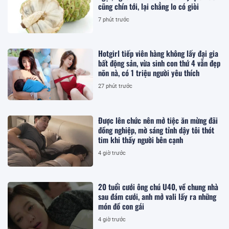
cũng chín tới, lại chẳng lo có giòi
7 phút trước
Hotgirl tiếp viên hàng không lấy đại gia
bất động sản, vừa sinh con thứ 4 vẫn đẹp
nõn nà, có 1 triệu người yêu thích
27 phút trước
Được lên chức nên mở tiệc ăn mừng đãi
đồng nghiệp, mờ sáng tỉnh dậy tôi thót
tim khi thấy người bên cạnh
4 giờ trước
20 tuổi cưới ông chú U40, về chung nhà
sau đám cưới, anh mở vali lấy ra những
món đồ con gái
4 giờ trước