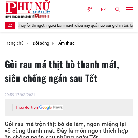
 thì ngọt, người bán mách điều này quả nào cũng chín tới, lại chẳng lo có giòi
Trang chủ
Đời sống
Ẩm thực
Gỏi rau má thịt bò thanh mát,
siêu chống ngán sau Tết
09:59 17/02/2021
Theo dõi trên
Gỏi rau má trộn thịt bò dễ làm, ngon miệng lại
vô cùng thanh mát. Đây là món ngon thích hợp
ăn chống ngán sau những ngày Tết.