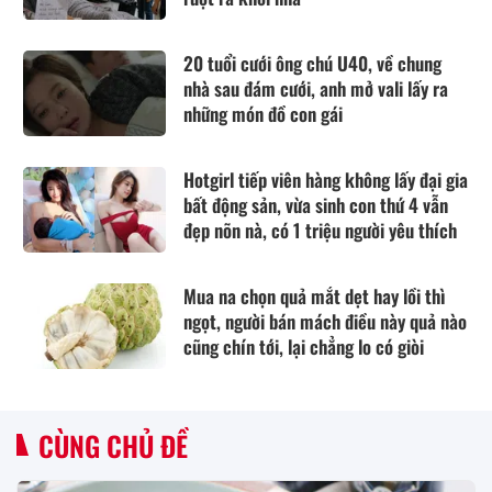
20 tuổi cưới ông chú U40, về chung
nhà sau đám cưới, anh mở vali lấy ra
những món đồ con gái
Hotgirl tiếp viên hàng không lấy đại gia
bất động sản, vừa sinh con thứ 4 vẫn
đẹp nõn nà, có 1 triệu người yêu thích
Mua na chọn quả mắt dẹt hay lồi thì
ngọt, người bán mách điều này quả nào
cũng chín tới, lại chẳng lo có giòi
CÙNG CHỦ ĐỀ