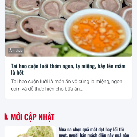
Ẩm thực
Tai heo cuộn lưỡi thơm ngon, lạ miệng, bày lên mâm
là hết
Tai heo cuộn lưỡi là món ăn vô cùng lạ miệng, ngon
cơm và dễ thực hiện cho bữa ăn...
MỚI CẬP NHẬT
Mua na chọn quả mắt dẹt hay lồi thì
ngọt, người bán mách điều này quả nào