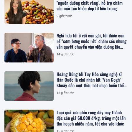
"nguồn dưỡng chất vàng", hỗ trợ chăm
sóc mái tóc khỏe đẹp từ bên trong
9 giờ trước
Nghỉ hưu tới ở với con gái, tôi được con
rể "cơm bưng nước rót" chăm sóc nhưng
vẫn quyết chuyển vào viện dưỡng lão
sống
14 giờ trước
Hoàng Dũng tới Tuy Hòa cùng nghệ sĩ
Hàn Quốc là chủ nhân hit "Van Gogh"
khuấy đảo một thời, hát nhạc buồn thổn
thức
15 giờ trước
Loại quả xưa chín rụng đầy nay thành
đặc sản giá 60.000 đ/kg, trồng một lần
thu hoạch nhiều năm, tốt cho sức khỏe
15 giờ trước