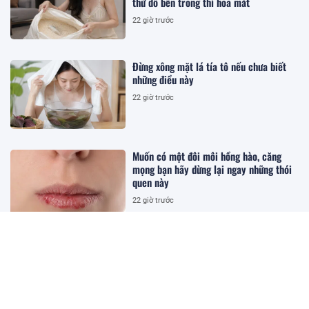
thứ đồ bên trong thì hoa mắt
22 giờ trước
Đừng xông mặt lá tía tô nếu chưa biết
những điều này
22 giờ trước
Muốn có một đôi môi hồng hào, căng
mọng bạn hãy dừng lại ngay những thói
quen này
22 giờ trước
Cảnh báo: Dùng đũa quá lâu có thể gây
hại, nhưng nhiều người vẫn không hề hay
biết
22 giờ trước