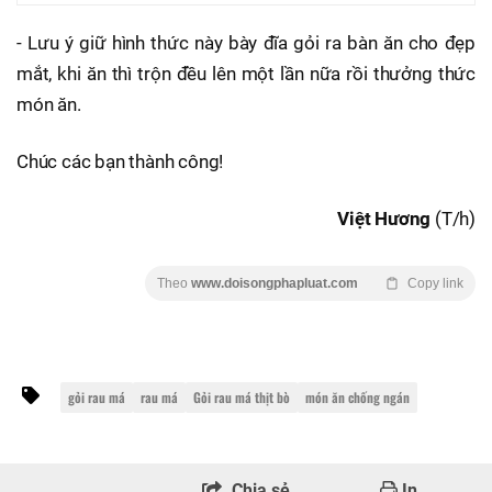
- Lưu ý giữ hình thức này bày đĩa gỏi ra bàn ăn cho đẹp
mắt, khi ăn thì trộn đều lên một lần nữa rồi thưởng thức
món ăn.
Chúc các bạn thành công!
Việt Hương
(T/h)
Theo
www.doisongphapluat.com
Copy link
gỏi rau má
rau má
Gỏi rau má thịt bò
món ăn chống ngán
Chia sẻ
In