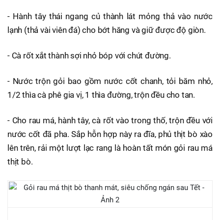
- Hành tây thái ngang củ thành lát mỏng thả vào nước
lạnh (thả vài viên đá) cho bớt hăng và giữ được độ giòn.
- Cà rốt xắt thành sợi nhỏ bóp với chút đường.
- Nước trộn gỏi bao gồm nước cốt chanh, tỏi băm nhỏ,
1/2 thìa cà phê gia vị, 1 thìa đường, trộn đều cho tan.
- Cho rau má, hành tây, cà rốt vào trong thố, trộn đều với
nước cốt đã pha. Sắp hỗn hợp này ra đĩa, phủ thịt bò xào
lên trên, rải một lượt lạc rang là hoàn tất món gỏi rau má
thịt bò.