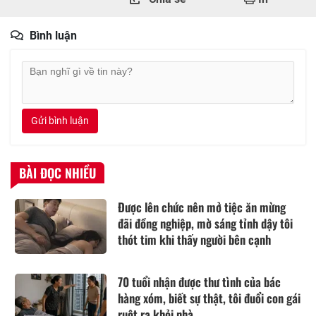
Bình luận
Gửi bình luận
BÀI ĐỌC NHIỀU
Được lên chức nên mở tiệc ăn mừng
đãi đồng nghiệp, mờ sáng tỉnh dậy tôi
thót tim khi thấy người bên cạnh
70 tuổi nhận được thư tình của bác
hàng xóm, biết sự thật, tôi đuổi con gái
ruột ra khỏi nhà