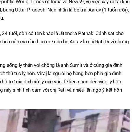
epublic World, Times of India và News9, vụ việc xảy ra tại khu
bang Uttar Pradesh. Nạn nhân là bé trai Aarav (1 tuổi rưỡi),
u.
 24 tuổi, còn có tên khác là Jitendra Pathak. Cảnh sát cho
ỏ tình cảm và cầu hôn mẹ của bé Aarav là chị Rati Devi nhưng
ang sống ly thân với chồng là anh Sumit và ở cùng gia đình
ết thủ tục ly hôn. Viraj là người họ hàng bên phía gia đình
hỗ trợ gia đình xử lý các vấn đề liên quan đến việc ly hôn.
g nảy sinh tình cảm với chị Rati và nhiều lần ngỏ ý kết hôn