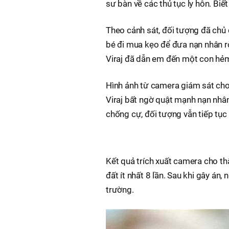
sư bàn về các thủ tục ly hôn. Biết
Theo cảnh sát, đối tượng đã chủ đ
bé đi mua kẹo để đưa nạn nhân rời
Viraj đã dẫn em đến một con hẻm 
Hình ảnh từ camera giám sát cho 
Viraj bất ngờ quật mạnh nạn nhâ
chống cự, đối tượng vẫn tiếp tục
Kết quả trích xuất camera cho th
đất ít nhất 8 lần. Sau khi gây án
trường.