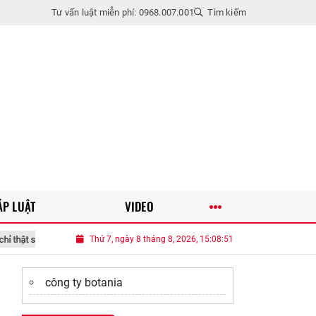
Tư vấn luật miễn phí: 0968.007.001
Tìm kiếm
ÁP LUẬT
VIDEO
ổn khi bản thân còn có khả năng tự lo cho mình
Thứ 7, ngày 8 tháng 8, 2026, 15:08:52
Nhớ vợ trẻ xin nghỉ làm 
công ty botania