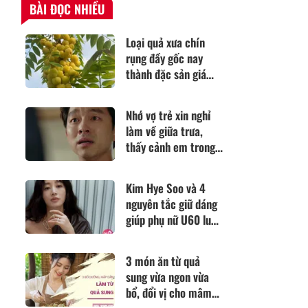
BÀI ĐỌC NHIỀU
Loại quả xưa chín
rụng đầy gốc nay
thành đặc sản giá
180.000 đ/kg, trồng
một lần thu hoạch
Nhớ vợ trẻ xin nghỉ
nhiều năm, tốt cho
làm về giữa trưa,
sức khỏe
thấy cảnh em trong
phòng, tôi không thể
bình tĩnh
Kim Hye Soo và 4
nguyên tắc giữ dáng
giúp phụ nữ U60 luôn
tự tin
3 món ăn từ quả
sung vừa ngon vừa
bổ, đổi vị cho mâm