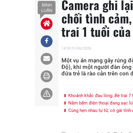
Camera ghi lại
BÌNH
LUẬN
chối tình cảm
trai 1 tuổi củ
14:33 01/06/2026
Một vụ án mạng gây rúng độ
Độ), khi một người đàn ông b
đứa trẻ là rào cản trên con
Khoảnh khắc đau lòng: Bé trai 7 t
Nằm bấm điện thoại đang sạc lúc
Cùng hẹn nhau tự tử, cô gái tỉnh d