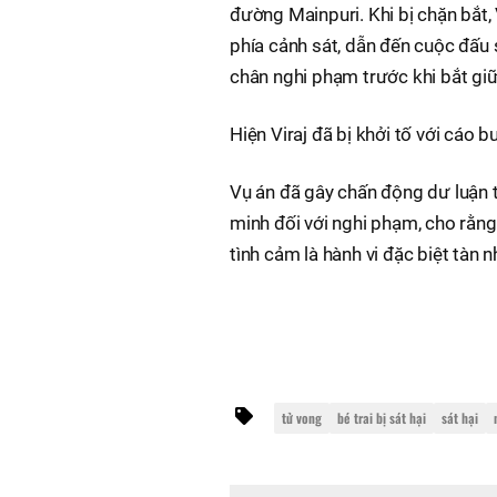
đường Mainpuri. Khi bị chặn bắt,
phía cảnh sát, dẫn đến cuộc đấu 
chân nghi phạm trước khi bắt giữ
Hiện Viraj đã bị khởi tố với cáo b
Vụ án đã gây chấn động dư luận 
minh đối với nghi phạm, cho rằng v
tình cảm là hành vi đặc biệt tàn 
tử vong
bé trai bị sát hại
sát hại