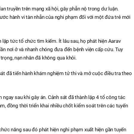
 lan truyền trên mạng xã hội, gây phẫn nộ trong dư luận.
ước hành vi tàn nhẫn của nghi phạm đối với một đứa trẻ mới
h lập tức tổ chức tìm kiếm. Ít lâu sau, họ phát hiện Aarav
gần nơi ở và nhanh chóng đưa đến bệnh viện cấp cứu. Tuy
trọng, nạn nhân đã không qua khỏi.
sát đã tiến hành khám nghiệm tử thi và mở cuộc điều tra theo
n ngay sau khi gây án. Cảnh sát đã thành lập 4 tổ công tác
m, đồng thời triển khai nhiều chốt kiểm soát trên các tuyến
g chức năng sau đó phát hiện nghi phạm xuất hiện gần tuyến