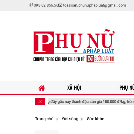
098.62.856.56
toasoan.phunuphapluat@gmail.com
XÃ HỘI
PHỤ NỮ
ưa chín rụng đầy gốc nay thành đặc sản giá 180.000 đ/kg, trồng một lần thu ho
Trang chủ
Đời sống
Sức khỏe