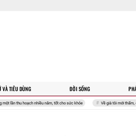
 VÀ TIÊU DÙNG
ĐỜI SỐNG
PH
ạch nhiều năm, tốt cho sức khỏe
Về già tôi mới thấm, chỉ thật sự yên 