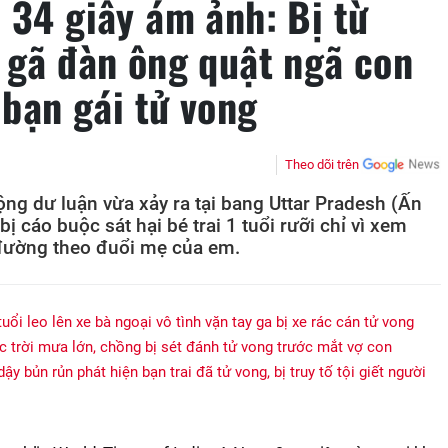
 34 giây ám ảnh: Bị từ
, gã đàn ông quật ngã con
a bạn gái tử vong
Theo dõi trên
ng dư luận vừa xảy ra tại bang Uttar Pradesh (Ấn
ị cáo buộc sát hại bé trai 1 tuổi rưỡi chỉ vì xem
 đường theo đuổi mẹ của em.
uổi leo lên xe bà ngoại vô tình vặn tay ga bị xe rác cán tử vong
 trời mưa lớn, chồng bị sét đánh tử vong trước mắt vợ con
ậy bủn rủn phát hiện bạn trai đã tử vong, bị truy tố tội giết người