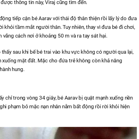
 được thông tin này, Viraj cũng tìm đến.
ộng tiếp cận bé Aarav với thái độ thân thiện rồi lấy lý do đưa
 khỏi tầm mắt người thân. Tuy nhiên, thay vì đưa bé đi chơi,
vắng cách nơi ở khoảng 50 m và ra tay sát hại.
thấy sau khi bế bé trai vào khu vực không có người qua lại,
n xuống mặt đất. Mặc cho đứa trẻ không còn khả năng
 hành hung.
ấy chỉ trong vòng 34 giây, bé Aarav bị quật mạnh xuống nền
, nghi phạm bỏ mặc nạn nhân nằm bất động rồi rời khỏi hiện