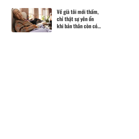
cơm gia đình
Về già tôi mới thấm,
chỉ thật sự yên ổn
khi bản thân còn có
khả năng tự lo cho
mình