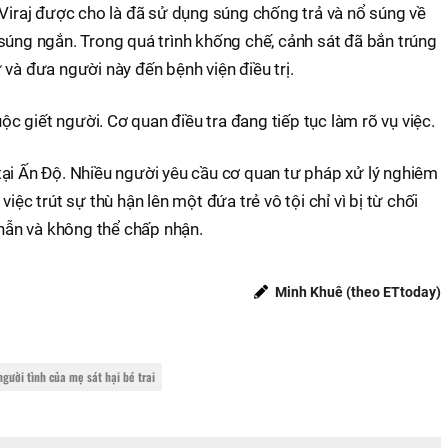
 Viraj được cho là đã sử dụng súng chống trả và nổ súng về
súng ngắn. Trong quá trình khống chế, cảnh sát đã bắn trúng
 và đưa người này đến bệnh viện điều trị.
uộc giết người. Cơ quan điều tra đang tiếp tục làm rõ vụ việc.
tại Ấn Độ. Nhiều người yêu cầu cơ quan tư pháp xử lý nghiêm
iệc trút sự thù hận lên một đứa trẻ vô tội chỉ vì bị từ chối
nhẫn và không thể chấp nhận.
Minh Khuê (theo ETtoday)
người tình của mẹ sát hại bé trai