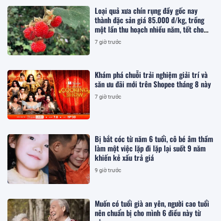
Loại quả xưa chín rụng đầy gốc nay
thành đặc sản giá 85.000 đ/kg, trồng
một lần thu hoạch nhiều năm, tốt cho
sức khỏe
7 giờ trước
Khám phá chuỗi trải nghiệm giải trí và
săn ưu đãi mới trên Shopee tháng 8 này
7 giờ trước
Bị bắt cóc từ năm 6 tuổi, cô bé âm thầm
làm một việc lặp đi lặp lại suốt 9 năm
khiến kẻ xấu trả giá
9 giờ trước
Muốn có tuổi già an yên, người cao tuổi
nên chuẩn bị cho mình 6 điều này từ