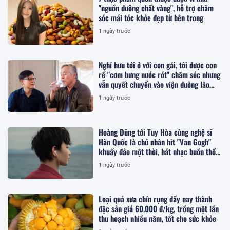
"nguồn dưỡng chất vàng", hỗ trợ chăm
sóc mái tóc khỏe đẹp từ bên trong
1 ngày trước
Nghỉ hưu tới ở với con gái, tôi được con
rể "cơm bưng nước rót" chăm sóc nhưng
vẫn quyết chuyển vào viện dưỡng lão
sống
1 ngày trước
Hoàng Dũng tới Tuy Hòa cùng nghệ sĩ
Hàn Quốc là chủ nhân hit "Van Gogh"
khuấy đảo một thời, hát nhạc buồn thổn
thức
1 ngày trước
Loại quả xưa chín rụng đầy nay thành
đặc sản giá 60.000 đ/kg, trồng một lần
thu hoạch nhiều năm, tốt cho sức khỏe