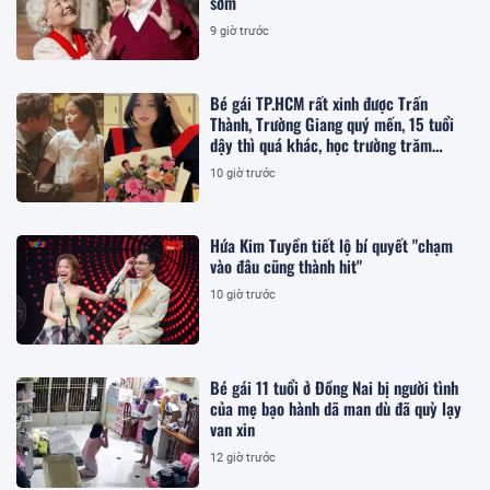
sớm
9 giờ trước
Bé gái TP.HCM rất xinh được Trấn
Thành, Trường Giang quý mến, 15 tuổi
dậy thì quá khác, học trường trăm
triệu/năm
10 giờ trước
Hứa Kim Tuyền tiết lộ bí quyết "chạm
vào đâu cũng thành hit"
10 giờ trước
Bé gái 11 tuổi ở Đồng Nai bị người tình
của mẹ bạo hành dã man dù đã quỳ lạy
van xin
12 giờ trước