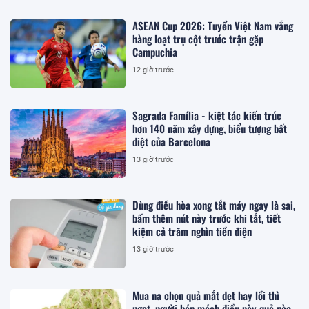
ASEAN Cup 2026: Tuyển Việt Nam vắng
hàng loạt trụ cột trước trận gặp
Campuchia
12 giờ trước
Sagrada Família - kiệt tác kiến trúc
hơn 140 năm xây dựng, biểu tượng bất
diệt của Barcelona
13 giờ trước
Dùng điều hòa xong tắt máy ngay là sai,
bấm thêm nút này trước khi tắt, tiết
kiệm cả trăm nghìn tiền điện
13 giờ trước
Mua na chọn quả mắt dẹt hay lồi thì
ngọt, người bán mách điều này quả nào