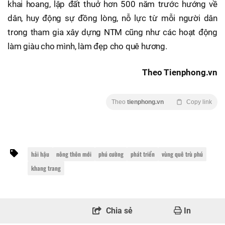
khai hoang, lập đất thuở hơn 500 năm trước hướng về
dân, huy động sự đồng lòng, nỗ lực từ mỗi người dân
trong tham gia xây dựng NTM cũng như các hoạt động
làm giàu cho mình, làm đẹp cho quê hương.
Theo Tienphong.vn
Theo
tienphong.vn
Copy link
hải hậu
nông thôn mới
phú cường
phát triển
vùng quê trù phú
khang trang
Chia sẻ
In