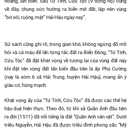
hoang, lấn biển. Sau Tứ Tính, Cửu Tộc (9 dòng họ) cùng
về đây, chung sức hướng ra biển mở đất, lập nên vùng
“bờ xôi, ruộng mật” Hải Hậu ngày nay”.
Sử sách cũng ghi rõ, trong gian khó, không ngừng đổ mồ
hôi và cả máu để lấn từng tấc đất ra Biển Đông, “Tứ Tính,
Cửu Tộc” đã đặt khát vọng về tương lai của vùng đất này
khi đặt tên vùng đất lấn biển đầu tiên là ấp Phú Cường
(nay là xóm 6 xã Hải Trung, huyện Hải Hậu), mang ẩn ý
giàu có, hùng mạnh.
Khát vọng ấy của “Tứ Tính, Cửu Tộc” đã được các thế hệ
hậu duệ hiện thực. Theo đó, từ khi xã Quần Anh đầu tiên
ra đời (1511) đã nổi tiếng là đất “Quần Anh văn vật”. Dưới
triều Nguyễn, Hải Hậu đã được triều đình phong sắc “Mỹ