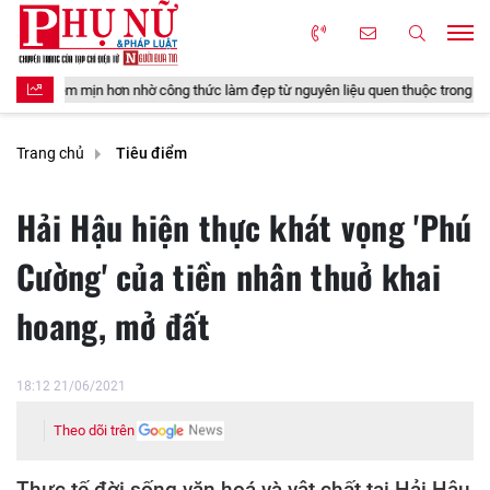
ơn nhờ công thức làm đẹp từ nguyên liệu quen thuộc trong gian bếp
4 
Trang chủ
Tiêu điểm
Hải Hậu hiện thực khát vọng 'Phú
Cường' của tiền nhân thuở khai
hoang, mở đất
18:12 21/06/2021
Theo dõi trên
Thực tế đời sống văn hoá và vật chất tại Hải Hậu