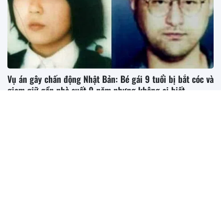
Vụ án gây chấn động Nhật Bản: Bé gái 9 tuổi bị bắt cóc và
giam giữ gần nhà suốt 9 năm nhưng không ai biết
Vụ án xảy ra từ năm 1990, một bé gái 9 tuổi Nhật Bản đã bị
bắt cóc ngay trên...
Ukraine khẳng định không từ bỏ nỗ lực gia nhập Liên minh
châu Âu
Mỹ xác định danh tính thi thể bé gái được tìm thấy cách đây
60 năm