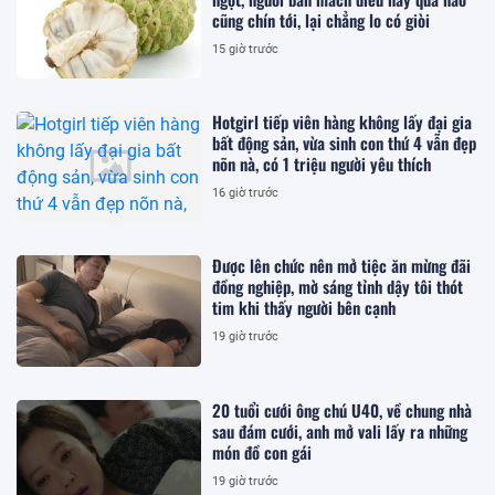
cũng chín tới, lại chẳng lo có giòi
15 giờ trước
Hotgirl tiếp viên hàng không lấy đại gia
bất động sản, vừa sinh con thứ 4 vẫn đẹp
nõn nà, có 1 triệu người yêu thích
16 giờ trước
Được lên chức nên mở tiệc ăn mừng đãi
đồng nghiệp, mờ sáng tỉnh dậy tôi thót
tim khi thấy người bên cạnh
19 giờ trước
20 tuổi cưới ông chú U40, về chung nhà
sau đám cưới, anh mở vali lấy ra những
món đồ con gái
19 giờ trước