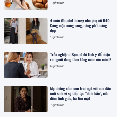
1 giờ trước
4 món đồ quiet luxury cho phụ nữ U40:
Càng mặc càng sang, càng phối càng
đẹp
1 giờ trước
Trắc nghiệm: Bạn có đủ tinh ý để nhận
ra người đang thao túng cảm xúc mình?
6 giờ trước
Mẹ chồng cấm con trai ngủ với con dâu
mới sinh vì sợ tiếp tục "dính bầu", nửa
đêm tỉnh giấc, bà tím mặt
7 giờ trước