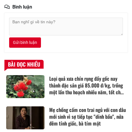
Bình luận
Gửi bình luận
BÀI ĐỌC NHIỀU
Loại quả xưa chín rụng đầy gốc nay
thành đặc sản giá 85.000 đ/kg, trồng
một lần thu hoạch nhiều năm, tốt cho
sức khỏe
Mẹ chồng cấm con trai ngủ với con dâu
mới sinh vì sợ tiếp tục "dính bầu", nửa
đêm tỉnh giấc, bà tím mặt