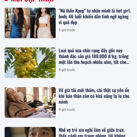
"Nữ thần Kpop" tự nhận mình là hot girl,
body 46 tuổi khiến dân tình ngỡ ngàng
vì quá đẹp
3 giờ trước
Loại quả xưa chín rụng đầy gốc nay
thành đặc sản giá 180.000 đ/kg, trồng
một lần thu hoạch nhiều năm, tốt cho
sức khỏe
8 giờ trước
Về già tôi mới thấm, chỉ thật sự yên ổn
khi bản thân còn có khả năng tự lo cho
mình
9 giờ trước
Nhớ vợ trẻ xin nghỉ làm về giữa trưa,
thấy cảnh em trong phòng, tôi không