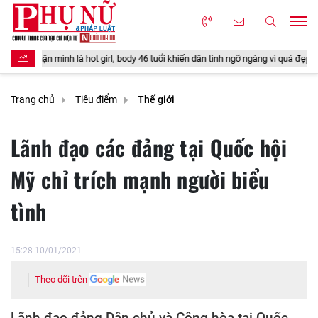
là hot girl, body 46 tuổi khiến dân tình ngỡ ngàng vì quá đẹp
Loại quả 
Trang chủ
Tiêu điểm
Thế giới
Lãnh đạo các đảng tại Quốc hội
Mỹ chỉ trích mạnh người biểu
tình
15:28 10/01/2021
Theo dõi trên
Lãnh đạo đảng Dân chủ và Cộng hòa tại Quốc