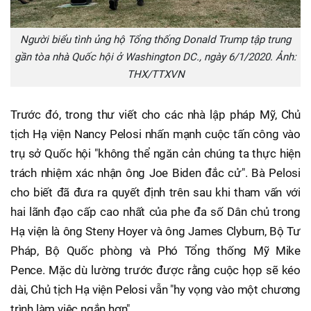
Người biểu tình ủng hộ Tổng thống Donald Trump tập trung
gần tòa nhà Quốc hội ở Washington DC., ngày 6/1/2020. Ảnh:
THX/TTXVN
Trước đó, trong thư viết cho các nhà lập pháp Mỹ, Chủ
tịch Hạ viện Nancy Pelosi nhấn mạnh cuộc tấn công vào
trụ sở Quốc hội "không thể ngăn cản chúng ta thực hiện
trách nhiệm xác nhận ông Joe Biden đắc cử". Bà Pelosi
cho biết đã đưa ra quyết định trên sau khi tham vấn với
hai lãnh đạo cấp cao nhất của phe đa số Dân chủ trong
Hạ viện là ông Steny Hoyer và ông James Clyburn, Bộ Tư
Pháp, Bộ Quốc phòng và Phó Tổng thống Mỹ Mike
Pence. Mặc dù lường trước được rằng cuộc họp sẽ kéo
dài, Chủ tịch Hạ viện Pelosi vẫn "hy vọng vào một chương
trình làm việc ngắn hơn".