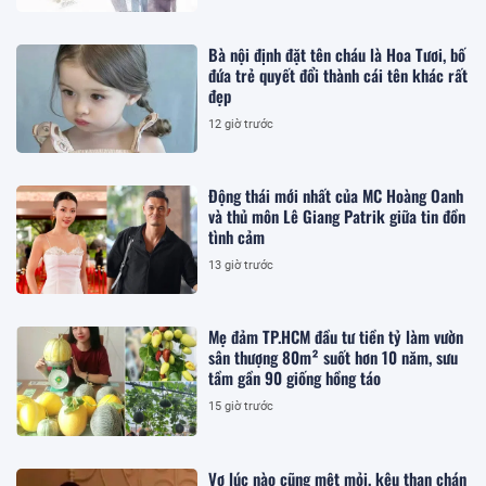
Bà nội định đặt tên cháu là Hoa Tươi, bố
đứa trẻ quyết đổi thành cái tên khác rất
đẹp
12 giờ trước
Động thái mới nhất của MC Hoàng Oanh
và thủ môn Lê Giang Patrik giữa tin đồn
tình cảm
13 giờ trước
Mẹ đảm TP.HCM đầu tư tiền tỷ làm vườn
sân thượng 80m² suốt hơn 10 năm, sưu
tầm gần 90 giống hồng táo
15 giờ trước
Vợ lúc nào cũng mệt mỏi, kêu than chán