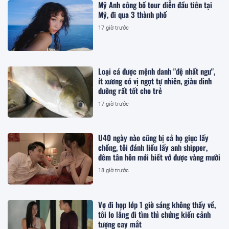
Mỹ Anh công bố tour diễn đầu tiên tại
Mỹ, đi qua 3 thành phố
17 giờ trước
Loại cá được mệnh danh "đệ nhất ngư",
ít xương có vị ngọt tự nhiên, giàu dinh
dưỡng rất tốt cho trẻ
17 giờ trước
U40 ngày nào cũng bị cả họ giục lấy
chồng, tôi đánh liều lấy anh shipper,
đêm tân hôn mới biết vớ được vàng mười
18 giờ trước
Vợ đi họp lớp 1 giờ sáng không thấy về,
tôi lo lắng đi tìm thì chứng kiến cảnh
tượng cay mắt