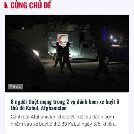
CÙNG CHỦ ĐỀ
Thế giới
8 người thiệt mạng trong 2 vụ đánh bom xe buýt ở
thủ đô Kabul, Afghanistan
Cảnh sát Afghanistan cho biết, một vụ đánh bom
nhằm vào xe buýt ở thủ đô Kabul ngày 3/6, khiến...