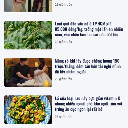
21 giờ trước
Loại quả đặc sản có ở TP.HCM giá
85.000 đồng/kg, trồng một lần ăn nhiều
năm, vào chậu làm bonsai còn hút lộc
22 giờ trước
Mừng rỡ khi lấy được chồng lương 150
triệu/tháng, đêm tân hôn tôi nghĩ mình
đã lấy nhầm người
22 giờ trước
Lá của loại rau này cực giàu vitamin K
nhưng nhiều người chê khó ngửi, xào với
trứng ăn cực ngon lại rất bổ
22 giờ trước