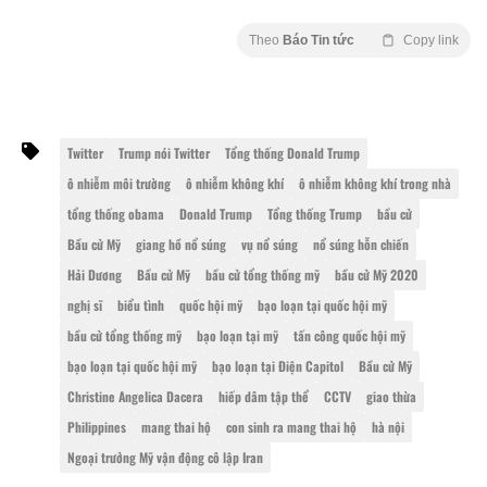
Theo
Báo Tin tức
Copy link
Twitter
Trump nói Twitter
Tổng thống Donald Trump
ô nhiễm môi trường
ô nhiễm không khí
ô nhiễm không khí trong nhà
tổng thống obama
Donald Trump
Tổng thống Trump
bầu cử
Bầu cử Mỹ
giang hồ nổ súng
vụ nổ súng
nổ súng hỗn chiến
Hải Dương
Bầu cử Mỹ
bầu cử tổng thống mỹ
bầu cử Mỹ 2020
nghị sĩ
biểu tình
quốc hội mỹ
bạo loạn tại quốc hội mỹ
bầu cử tổng thống mỹ
bạo loạn tại mỹ
tấn công quốc hội mỹ
bạo loạn tại quốc hội mỹ
bạo loạn tại Điện Capitol
Bầu cử Mỹ
Christine Angelica Dacera
hiếp dâm tập thể
CCTV
giao thừa
Philippines
mang thai hộ
con sinh ra mang thai hộ
hà nội
Ngoại trưởng Mỹ vận động cô lập Iran