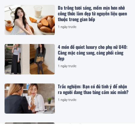
Da trông tươi sáng, mềm mịn hơn nhờ
công thức làm đẹp từ nguyên liệu quen
thuộc trong gian bếp
1 ngày trước
4 món đồ quiet luxury cho phụ nữ U40:
Càng mặc càng sang, càng phối càng
đẹp
1 ngày trước
Trắc nghiệm: Bạn có đủ tinh ý để nhận
ra người đang thao túng cảm xúc mình?
1 ngày trước
Mẹ chồng cấm con trai ngủ với con dâu
mới sinh vì sợ tiếp tục "dính bầu", nửa