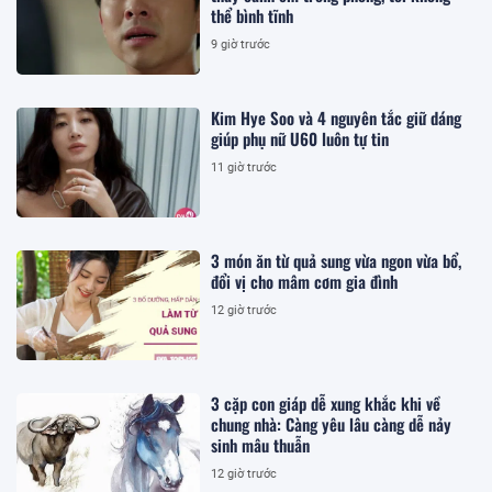
thể bình tĩnh
9 giờ trước
Kim Hye Soo và 4 nguyên tắc giữ dáng
giúp phụ nữ U60 luôn tự tin
11 giờ trước
3 món ăn từ quả sung vừa ngon vừa bổ,
đổi vị cho mâm cơm gia đình
12 giờ trước
3 cặp con giáp dễ xung khắc khi về
chung nhà: Càng yêu lâu càng dễ nảy
sinh mâu thuẫn
12 giờ trước