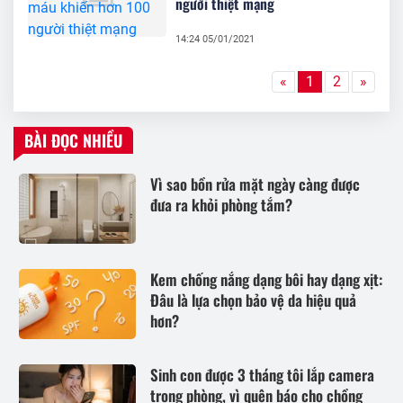
người thiệt mạng
14:24 05/01/2021
«
1
2
»
BÀI ĐỌC NHIỀU
Vì sao bồn rửa mặt ngày càng được
đưa ra khỏi phòng tắm?
Kem chống nắng dạng bôi hay dạng xịt:
Đâu là lựa chọn bảo vệ da hiệu quả
hơn?
Sinh con được 3 tháng tôi lắp camera
trong phòng, vì quên báo cho chồng