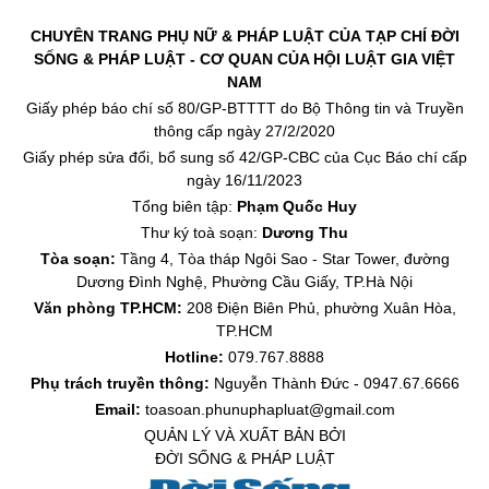
CHUYÊN TRANG PHỤ NỮ & PHÁP LUẬT CỦA TẠP CHÍ ĐỜI
SỐNG & PHÁP LUẬT - CƠ QUAN CỦA HỘI LUẬT GIA VIỆT
NAM
Giấy phép báo chí số 80/GP-BTTTT do Bộ Thông tin và Truyền
thông cấp ngày 27/2/2020
Giấy phép sửa đổi, bổ sung số 42/GP-CBC của Cục Báo chí cấp
ngày 16/11/2023
Tổng biên tập:
Phạm Quốc Huy
Thư ký toà soạn:
Dương Thu
Tòa soạn:
Tầng 4, Tòa tháp Ngôi Sao - Star Tower, đường
Dương Đình Nghệ, Phường Cầu Giấy, TP.Hà Nội
Văn phòng TP.HCM:
208 Điện Biên Phủ, phường Xuân Hòa,
TP.HCM
Hotline:
079.767.8888
Phụ trách truyền thông:
Nguyễn Thành Đức - 0947.67.6666
Email:
toasoan.phunuphapluat@gmail.com
QUẢN LÝ VÀ XUẤT BẢN BỞI
ĐỜI SỐNG & PHÁP LUẬT