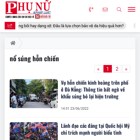
g dạng bôi hay dạng xịt: Đâu là lựa chọn bảo vệ da hiệu quả hơn?
Vì 
nổ súng hỗn chiến
«
1
2
»
Vụ hỗn chiến kinh hoàng trên phố
ở Đà Nẵng: Thông tin bất ngờ về
khẩu súng bỏ lại hiện trường
14:51 23/06/2022
Lãnh đạo các đảng tại Quốc hội Mỹ
chỉ trích mạnh người biểu tình