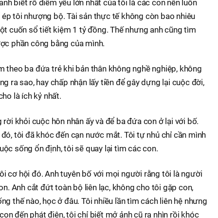
 anh biết rõ điểm yếu lớn nhất của tôi là các con nên luôn
ép tôi nhượng bộ. Tài sản thực tế không còn bao nhiêu
ột cuốn sổ tiết kiệm 1 tỷ đồng. Thế nhưng anh cũng tìm
ược phần công bằng của mình.
m theo ba đứa trẻ khi bản thân không nghề nghiệp, không
g ra sao, hay chấp nhận lấy tiền để gây dựng lại cuộc đời,
ho là ích kỷ nhất.
rời khỏi cuộc hôn nhân ấy và để ba đứa con ở lại với bố.
đó, tôi đã khóc đến cạn nước mắt. Tôi tự nhủ chỉ cần mình
ộc sống ổn định, tôi sẽ quay lại tìm các con.
 cơ hội đó. Anh tuyên bố với mọi người rằng tôi là người
on. Anh cắt đứt toàn bộ liên lạc, không cho tôi gặp con,
ng thế nào, học ở đâu. Tôi nhiều lần tìm cách liên hệ nhưng
n đến phát điên, tôi chỉ biết mở ảnh cũ ra nhìn rồi khóc