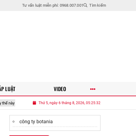
Tư vấn luật miễn phí: 0968.007.001
Tìm kiếm
ÁP LUẬT
VIDEO
được ưa chuộng hơn
Thứ 5, ngày 6 tháng 8, 2026, 05:25:34
Bụng kém thon, bắp tay to không còn là nỗi lo nhờ
công ty botania