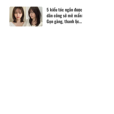
này
5 kiểu tóc ngắn được
dân công sở mê mẩn:
Gọn gàng, thanh lịch
và không lo lỗi mốt