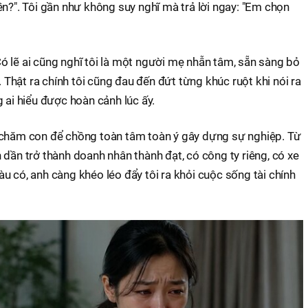
ền?". Tôi gần như không suy nghĩ mà trả lời ngay: "Em chọn
 lẽ ai cũng nghĩ tôi là một người mẹ nhẫn tâm, sẵn sàng bỏ
. Thật ra chính tôi cũng đau đến đứt từng khúc ruột khi nói ra
 ai hiểu được hoàn cảnh lúc ấy.
 chăm con để chồng toàn tâm toàn ý gây dựng sự nghiệp. Từ
 dần trở thành doanh nhân thành đạt, có công ty riêng, có xe
u có, anh càng khéo léo đẩy tôi ra khỏi cuộc sống tài chính