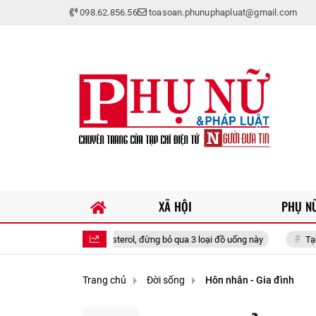
098.62.856.56
toasoan.phunuphapluat@gmail.com
XÃ HỘI
PHỤ NỮ
soát cholesterol, đừng bỏ qua 3 loại đồ uống này
Tại sao ngày càng n
Trang chủ
Đời sống
Hôn nhân - Gia đình