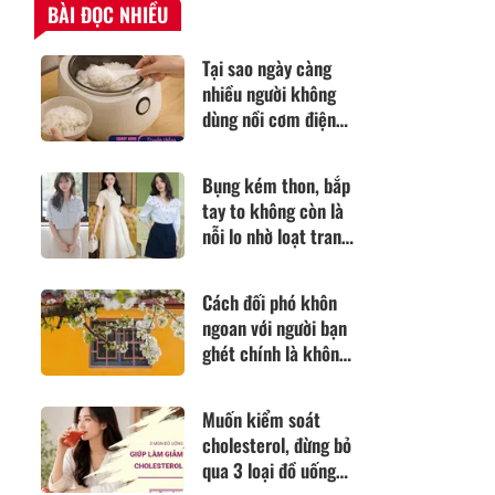
BÀI ĐỌC NHIỀU
Tại sao ngày càng
nhiều người không
dùng nồi cơm điện
truyền thống? Thiết
bị thay thế này đang
Bụng kém thon, bắp
được ưa chuộng hơn
tay to không còn là
nỗi lo nhờ loạt trang
phục giúp phụ nữ
U40 mặc đẹp
Cách đối phó khôn
ngoan với người bạn
ghét chính là không
tính toán, cũng
không tha thứ
Muốn kiểm soát
cholesterol, đừng bỏ
qua 3 loại đồ uống