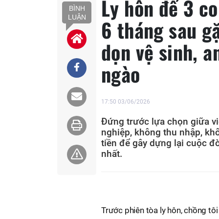
Ly hôn để 3 co
BÌNH
LUẬN
6 tháng sau g
dọn vệ sinh, a
ngào
17:50 03/06/2026
Đứng trước lựa chọn giữa v
nghiệp, không thu nhập, khô
tiền để gây dựng lại cuộc đờ
nhất.
Trước phiên tòa ly hôn, chồng tô