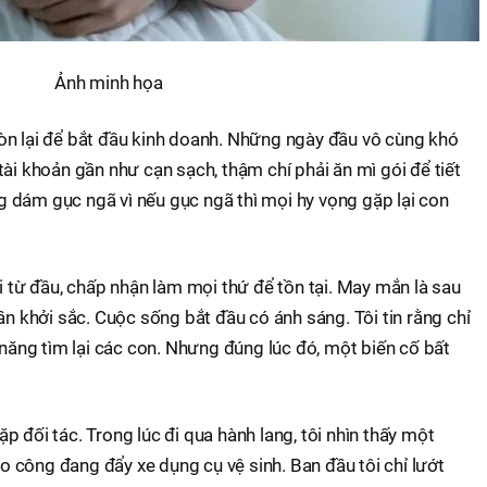
Ảnh minh họa
i còn lại để bắt đầu kinh doanh. Những ngày đầu vô cùng khó
p, tài khoản gần như cạn sạch, thậm chí phải ăn mì gói để tiết
 dám gục ngã vì nếu gục ngã thì mọi hy vọng gặp lại con
ỏi từ đầu, chấp nhận làm mọi thứ để tồn tại. May mắn là sau
ần khởi sắc. Cuộc sống bắt đầu có ánh sáng. Tôi tin rằng chỉ
 năng tìm lại các con. Nhưng đúng lúc đó, một biến cố bất
 đối tác. Trong lúc đi qua hành lang, tôi nhìn thấy một
 công đang đẩy xe dụng cụ vệ sinh. Ban đầu tôi chỉ lướt