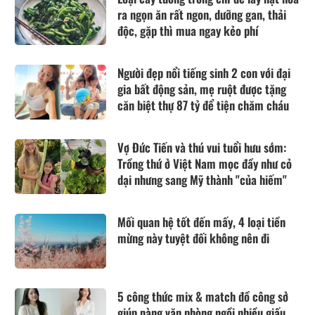
ra ngọn ăn rất ngon, dưỡng gan, thải
độc, gặp thì mua ngay kẻo phí
Người đẹp nổi tiếng sinh 2 con với đại
gia bất động sản, mẹ ruột được tặng
căn biệt thự 87 tỷ để tiện chăm cháu
Vợ Đức Tiến và thú vui tuổi hưu sớm:
Trồng thứ ở Việt Nam mọc đầy như cỏ
dại nhưng sang Mỹ thành "của hiếm"
Mối quan hệ tốt đến mấy, 4 loại tiền
mừng này tuyệt đối không nên đi
5 công thức mix & match đồ công sở
giúp nàng văn phòng ngồi nhiều giấu