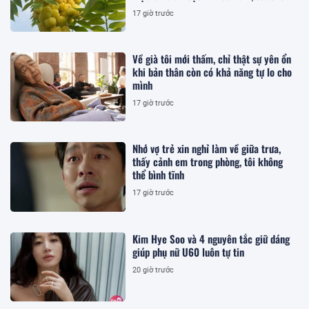
sức khỏe
17 giờ trước
Về già tôi mới thấm, chỉ thật sự yên ổn
khi bản thân còn có khả năng tự lo cho
mình
17 giờ trước
Nhớ vợ trẻ xin nghỉ làm về giữa trưa,
thấy cảnh em trong phòng, tôi không
thể bình tĩnh
17 giờ trước
Kim Hye Soo và 4 nguyên tắc giữ dáng
giúp phụ nữ U60 luôn tự tin
20 giờ trước