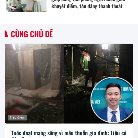
khuyết điểm, tôn dáng thanh thoát
CÙNG CHỦ ĐỀ
Tiêu điểm
Tước đoạt mạng sống vì mâu thuẫn gia đình: Liệu có