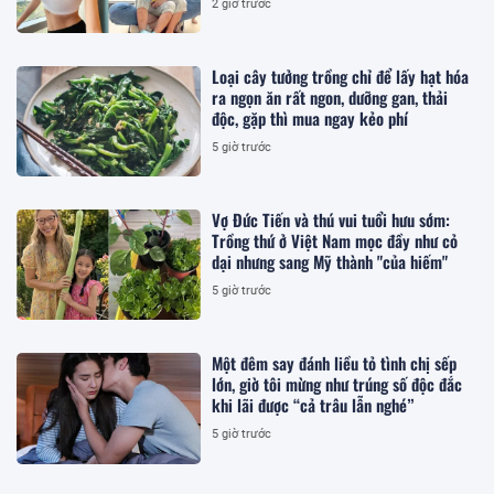
2 giờ trước
Loại cây tưởng trồng chỉ để lấy hạt hóa
ra ngọn ăn rất ngon, dưỡng gan, thải
độc, gặp thì mua ngay kẻo phí
5 giờ trước
Vợ Đức Tiến và thú vui tuổi hưu sớm:
Trồng thứ ở Việt Nam mọc đầy như cỏ
dại nhưng sang Mỹ thành "của hiếm"
5 giờ trước
Một đêm say đánh liều tỏ tình chị sếp
lớn, giờ tôi mừng như trúng số độc đắc
khi lãi được “cả trâu lẫn nghé”
5 giờ trước