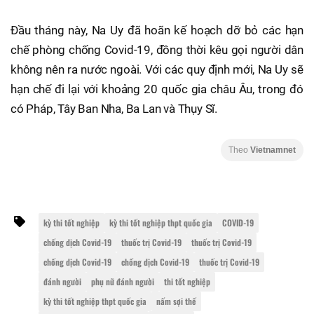
Đầu tháng này, Na Uy đã hoãn kế hoạch dỡ bỏ các hạn
chế phòng chống Covid-19, đồng thời kêu gọi người dân
không nên ra nước ngoài. Với các quy định mới, Na Uy sẽ
hạn chế đi lại với khoảng 20 quốc gia châu Âu, trong đó
có Pháp, Tây Ban Nha, Ba Lan và Thụy Sĩ.
Theo
Vietnamnet
kỳ thi tốt nghiệp
kỳ thi tốt nghiệp thpt quốc gia
COVID-19
chống dịch Covid-19
thuốc trị Covid-19
thuốc trị Covid-19
chống dịch Covid-19
chống dịch Covid-19
thuốc trị Covid-19
đánh người
phụ nữ đánh người
thi tốt nghiệp
kỳ thi tốt nghiệp thpt quốc gia
nấm sợi thế