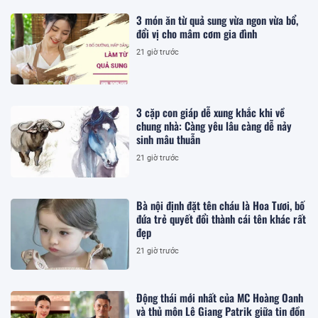
3 món ăn từ quả sung vừa ngon vừa bổ,
đổi vị cho mâm cơm gia đình
21 giờ trước
3 cặp con giáp dễ xung khắc khi về
chung nhà: Càng yêu lâu càng dễ nảy
sinh mâu thuẫn
21 giờ trước
Bà nội định đặt tên cháu là Hoa Tươi, bố
đứa trẻ quyết đổi thành cái tên khác rất
đẹp
21 giờ trước
Động thái mới nhất của MC Hoàng Oanh
và thủ môn Lê Giang Patrik giữa tin đồn