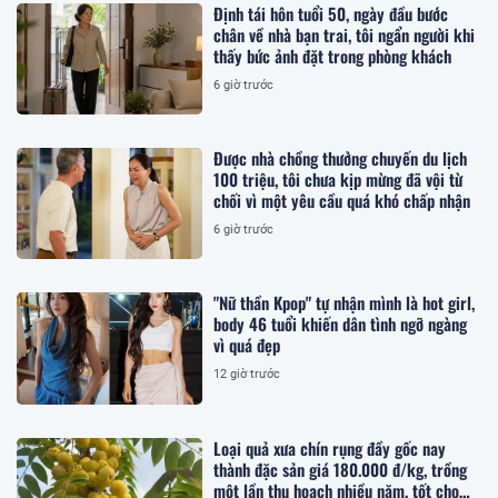
Định tái hôn tuổi 50, ngày đầu bước
chân về nhà bạn trai, tôi ngẩn người khi
thấy bức ảnh đặt trong phòng khách
6 giờ trước
Được nhà chồng thưởng chuyến du lịch
100 triệu, tôi chưa kịp mừng đã vội từ
chối vì một yêu cầu quá khó chấp nhận
6 giờ trước
"Nữ thần Kpop" tự nhận mình là hot girl,
body 46 tuổi khiến dân tình ngỡ ngàng
vì quá đẹp
12 giờ trước
Loại quả xưa chín rụng đầy gốc nay
thành đặc sản giá 180.000 đ/kg, trồng
một lần thu hoạch nhiều năm, tốt cho