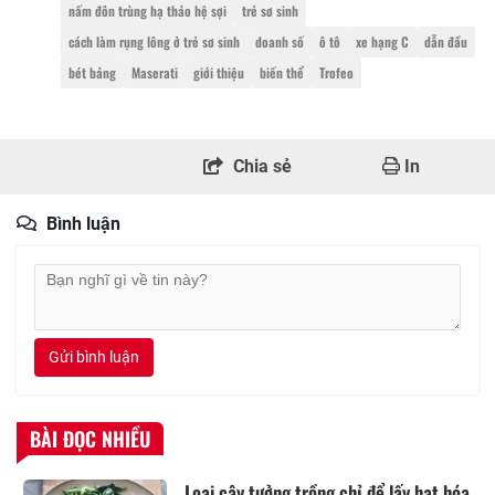
nấm đôn trùng hạ thảo hệ sợi
trẻ sơ sinh
cách làm rụng lông ở trẻ sơ sinh
doanh số
ô tô
xe hạng C
dẫn đầu
bét bảng
Maserati
giới thiệu
biến thể
Trofeo
Chia sẻ
In
Bình luận
Gửi bình luận
BÀI ĐỌC NHIỀU
Loại cây tưởng trồng chỉ để lấy hạt hóa