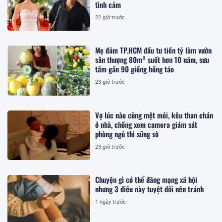
tình cảm
22 giờ trước
Mẹ đảm TP.HCM đầu tư tiền tỷ làm vườn
sân thượng 80m² suốt hơn 10 năm, sưu
tầm gần 90 giống hồng táo
23 giờ trước
Vợ lúc nào cũng mệt mỏi, kêu than chán
ở nhà, chồng xem camera giám sát
phòng ngủ thì sững sờ
23 giờ trước
Chuyện gì có thể đăng mạng xã hội
nhưng 3 điều này tuyệt đối nên tránh
1 ngày trước