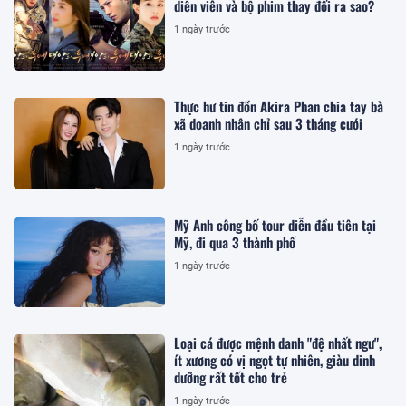
diễn viên và bộ phim thay đổi ra sao?
1 ngày trước
Thực hư tin đồn Akira Phan chia tay bà
xã doanh nhân chỉ sau 3 tháng cưới
1 ngày trước
Mỹ Anh công bố tour diễn đầu tiên tại
Mỹ, đi qua 3 thành phố
1 ngày trước
Loại cá được mệnh danh "đệ nhất ngư",
ít xương có vị ngọt tự nhiên, giàu dinh
dưỡng rất tốt cho trẻ
1 ngày trước